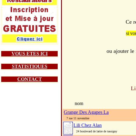
Ce r
si vo
ou ajouter l
VOUS ETES ICI
STATISTIQUES
CONTACT
Li
nom
Grange Des Agapes La
7 rue 11 novembre
Lili Chez Alan
24 boulevard de lattre de tassigny