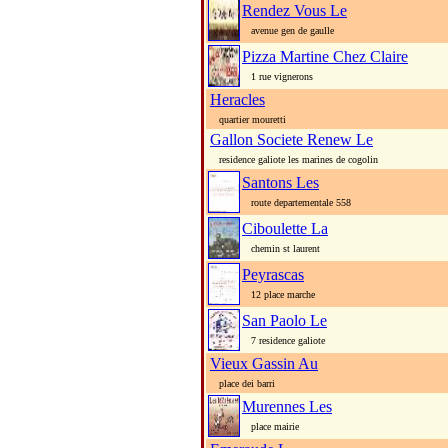
Rendez Vous Le
avenue gen de gaulle
Pizza Martine Chez Claire
1 rue vignerons
Heracles
quartier mouretti
Gallon Societe Renew Le
residence galiote les marines de cogolin
Santons Les
route departementale 558
Ciboulette La
chemin st laurent
Peyrascas
12 place marche
San Paolo Le
7 residence galiote
Vieux Gassin Au
place dei barri
Murennes Les
place mairie