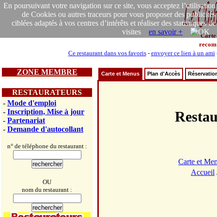
En poursuivant votre navigation sur ce site, vous acceptez l’utilisation
de Cookies ou autres traceurs pour vous proposer des publicités
ciblées adaptés à vos centres d’intérêts et réaliser des statistiques de
visites
en savoir +
Carte
recom
Ce restaurant dans vos favoris
-
envoyer ce lien à un ami
ZONE MEMBRE
Carte et Menus
Plan d'Accès
Réservatio
RESTAURATEURS
-
Mode d'emploi
-
Inscription, Mise à jour
Resta
-
Partenariat
-
Demande d'autocollant
n° de téléphone du restaurant :
Carte et Me
Accueil
OU
nom du restaurant :