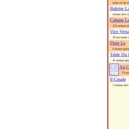
route col de se
Baleine L
avenue doct ro
Cabane L
214 avenue edo
Vice Vers
20 rue emile r
Flore Le
6 avenue gavi
Table Du 
41 avenue gen 
Au C
79 aven
Il Casale
2 avenue doct