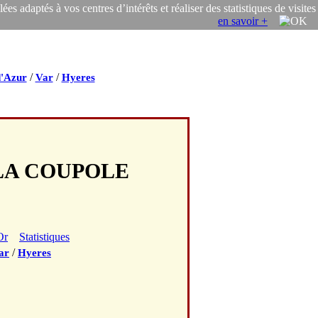
s adaptés à vos centres d’intérêts et réaliser des statistiques de visites
en savoir +
/
/
d'Azur
Var
Hyeres
E LA COUPOLE
Or
Statistiques
/
ar
Hyeres