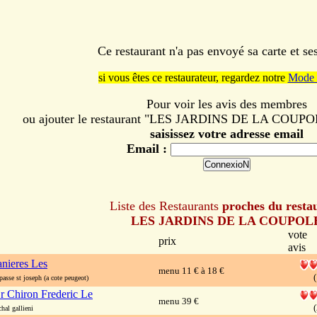
Ce restaurant n'a pas envoyé sa carte et s
si vous êtes ce restaurateur, regardez notre
Mode 
Pour voir les avis des membres
ou ajouter le restaurant "LES JARDINS DE LA COUPOLE"
saisissez votre adresse email
Email :
Liste des Restaurants
proches du resta
LES JARDINS DE LA COUPOL
vote
prix
avis
anieres Les
menu 11 € à 18 €
(
sse st joseph (a cote peugeot)
r Chiron Frederic Le
menu 39 €
(
al gallieni