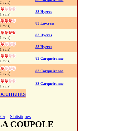
2 avis)
83 Hyeres
1 avis)
83 La-crau
1 avis)
83 Hyeres
1 avis)
83 Hyeres
1 avis)
83 Carqueiranne
1 avis)
83 Carqueiranne
2 avis)
83 Carqueiranne
1 avis)
documents
'Or
Statistiques
E LA COUPOLE