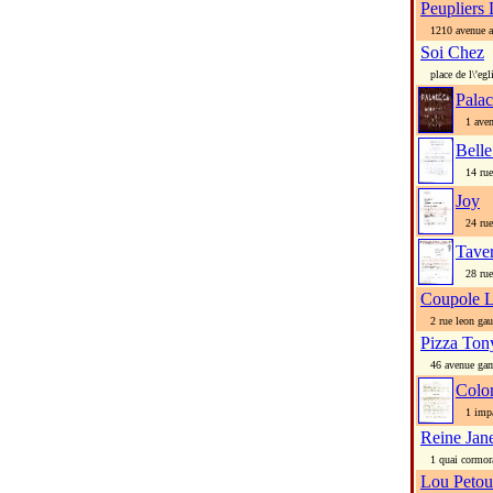
Peupliers 
1210 avenue ae
Soi Chez
place de l\'egli
Pala
1 avenu
Bell
14 rue
Joy
24 rue
Tave
28 rue
Coupole 
2 rue leon gaut
Pizza Ton
46 avenue gam
Colo
1 impas
Reine Jan
1 quai cormor
Lou Petou