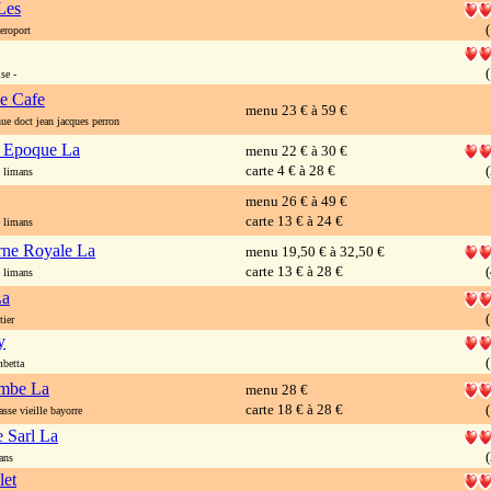
Les
(
roport
(
se -
ce Cafe
menu 23 € à 59 €
e doct jean jacques perron
e Epoque La
menu 22 € à 30 €
carte 4 € à 28 €
(
 limans
menu 26 € à 49 €
carte 13 € à 24 €
 limans
rne Royale La
menu 19,50 € à 32,50 €
carte 13 € à 28 €
(
 limans
La
(
ier
y
(
betta
mbe La
menu 28 €
carte 18 € à 28 €
(
se vieille bayorre
e Sarl La
(
ans
let