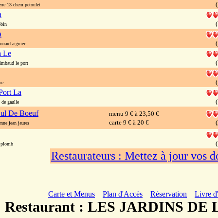
(
rre 13 chem petoulet
a
(
bin
a
(
uard aiguier
a Le
(
imbaud le port
(
ne
Port La
(
de gaulle
ul De Boeuf
menu 9 € à 23,50 €
carte 9 € à 20 €
(
ue jean jaures
(
 plomb
Restaurateurs : Mettez à jour vos 
Carte et Menus
Plan d'Accès
Réservation
Livre d
Restaurant : LES JARDINS D