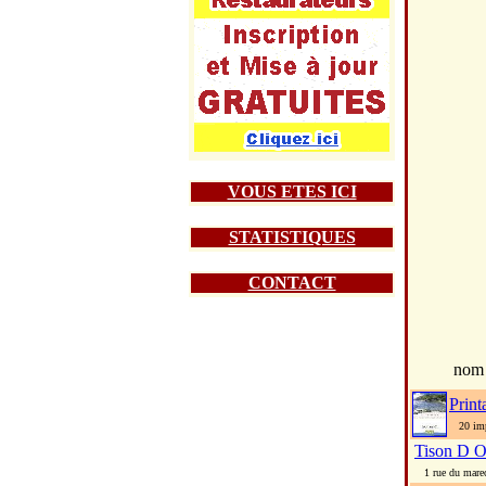
VOUS ETES ICI
STATISTIQUES
CONTACT
nom
Print
20 impa
Tison D O
1 rue du marech