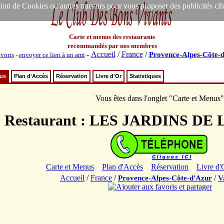
ion de Cookies ou autres traceurs pour vous proposer des publicités ciblée
Carte et menus des restaurants
recommandés par nos membres
-
Accueil
/
France
/
Provence-Alpes-Côte-
avoris
-
envoyer ce lien à un ami
nus
Plan d'Accès
Réservation
Livre d'Or
Statistiques
Vous êtes dans l'onglet "Carte et Menus"
Restaurant : LES JARDINS D
Carte et Menus
Plan d'Accès
Réservation
Livre d'
Accueil
/
France
/
/
Provence-Alpes-Côte-d'Azur
V