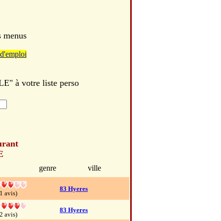
es menus
d'emploi
 à votre liste perso
urant
E
genre
ville
83 Hyeres
1 avis)
83 Hyeres
2 avis)