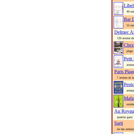
Libel
49 rue 
Bar 
55 rue 
Delmec Al
120 avenue de 
Chez 
plage f
Petit
avenue 
Paris Plag
7 avenue de la 
Penic
avenue 
Mafa
residen
Au Royaum
quartier gaou
Sarti
ile des embiez