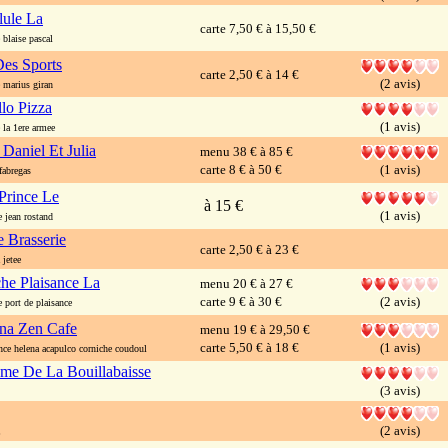
lule La
carte 7,50 € à 15,50 €
blaise pascal
Des Sports
carte 2,50 € à 14 €
(2 avis)
marius giran
lo Pizza
(1 avis)
la 1ere armee
Daniel Et Julia
menu 38 € à 85 €
carte 8 € à 50 €
(1 avis)
abregas
 Prince Le
à 15 €
(1 avis)
jean rostand
e Brasserie
carte 2,50 € à 23 €
jetee
he Plaisance La
menu 20 € à 27 €
carte 9 € à 30 €
(2 avis)
port de plaisance
na Zen Cafe
menu 19 € à 29,50 €
carte 5,50 € à 18 €
(1 avis)
ce helena acapulco corniche coudoul
e De La Bouillabaisse
(3 avis)
(2 avis)