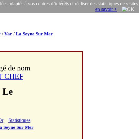
s adaptés à vos centres d’intérêts et réaliser des statistiques de visites
en savoir +
/
/
r
Var
La Seyne Sur Mer
ngé de nom
T CHEF
f Le
Or
Statistiques
a Seyne Sur Mer