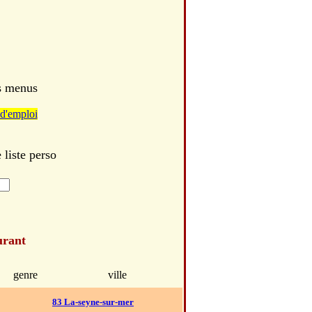
es menus
d'emploi
 liste perso
urant
genre
ville
83 La-seyne-sur-mer