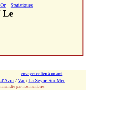
'Or
Statistiques
f Le
envoyer ce lien à un ami
-d'Azur
/
Var
/
La Seyne Sur Mer
commandés par nos membres