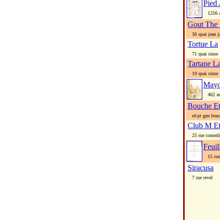
Pied
1256 av
Gout The I
30 quai jean j
Tortue La
71 quai sinse
Tartane L
19 quai sinse
Mayo
462 ave
Bouche Et
rd-pt gen bona
Club M Et
25 rue comedi
Feui
15 rue 
Siracusa
7 rue revel