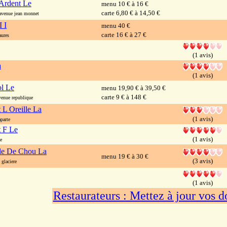
 Ardent Le
menu 10 € à 16 €
carte 6,80 € à 14,50 €
enue jean monnet
 I
menu 40 €
carte 16 € à 27 €
aures
(1 avis)
a
(1 avis)
l Le
menu 19,90 € à 39,50 €
carte 9 € à 148 €
nue republique
 L Oreille La
(1 avis)
parte
 F Le
(1 avis)
e
lle De Chou La
menu 19 € à 30 €
(3 avis)
glaciere
(1 avis)
Restaurateurs : Mettez à jour vos 