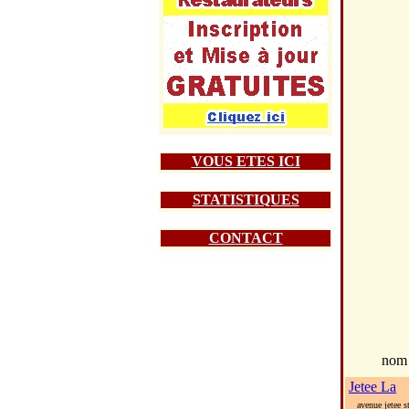
VOUS ETES ICI
STATISTIQUES
CONTACT
nom
Jetee La
avenue jetee s