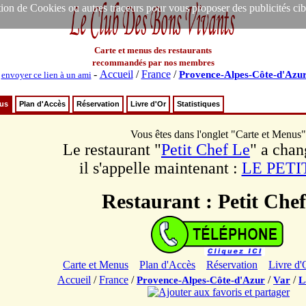
ion de Cookies ou autres traceurs pour vous proposer des publicités ciblée
Carte et menus des restaurants
recommandés par nos membres
-
Accueil
/
France
/
Provence-Alpes-Côte-d'Azu
-
envoyer ce lien à un ami
nus
Plan d'Accès
Réservation
Livre d'Or
Statistiques
Vous êtes dans l'onglet "Carte et Menus"
Le restaurant "
Petit Chef Le
" a cha
il s'appelle maintenant :
LE PETI
Restaurant : Petit Che
Carte et Menus
Plan d'Accès
Réservation
Livre d'
Accueil
/
France
/
/
/
Provence-Alpes-Côte-d'Azur
Var
L