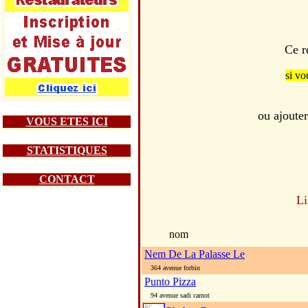
Ce r
si vo
ou ajoute
VOUS ETES ICI
STATISTIQUES
CONTACT
Li
nom
Nem De La Palasse Le
364 avenue forbin
Punto Pizza
94 avenue sadi carnot