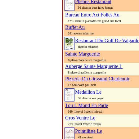
Phebus Restaurant
56 chemin doct jules fontan
Bureau Entre Act Folies Au
1215 chemin plantades zac grand ciel local
Buffet Au
261 avenue saint just
Restaurant Du Golf De Valgard
chemin rabasson
Sainte Marguerite
8 place chapelle ste marguerite
Auberge Sainte Marguerite L
8 place chapelle ste marguerite
Pizzeria Da Giovanni Charlenoir
17 boulevard paul bert
Medaillon Le
96 chemin san peyre
Tou L Mond En Parle
369, littoral frederic mistral
Gros Ventre Le
279 littoral frederic mistral
Pointilliste Le
43 rue picot