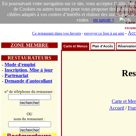
En poursuivant votre navigation sur ce site, vous acceptez l’utilisation
de Cookies ou autres traceurs pour vous proposer des publicités
ciblées adaptés à vos centres d’intérêts et réaliser des statistiques de
visites
en savoir +
Carte
recom
-
Acc
Ce restaurant dans vos favoris
-
envoyer ce lien à un ami
ZONE MEMBRE
Carte et Menus
Plan d'Accès
Réservatio
RESTAURATEURS
-
Mode d'emploi
-
Inscription, Mise à jour
Res
-
Partenariat
-
Demande d'autocollant
n° de téléphone du restaurant :
Carte et Me
Accueil
/
Fra
OU
nom du restaurant :