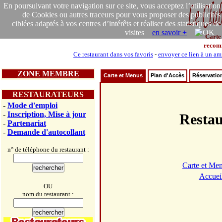
En poursuivant votre navigation sur ce site, vous acceptez l’utilisation
de Cookies ou autres traceurs pour vous proposer des publicités
ciblées adaptés à vos centres d’intérêts et réaliser des statistiques de
visites
en savoir +
Carte
recom
Ce restaurant dans vos favoris
-
envoyer ce lien à un am
ZONE MEMBRE
Carte et Menus
Plan d'Accès
Réservatio
RESTAURATEURS
-
Mode d'emploi
-
Inscription, Mise à jour
Resta
-
Partenariat
-
Demande d'autocollant
n° de téléphone du restaurant :
Carte et Me
Accuei
OU
nom du restaurant :