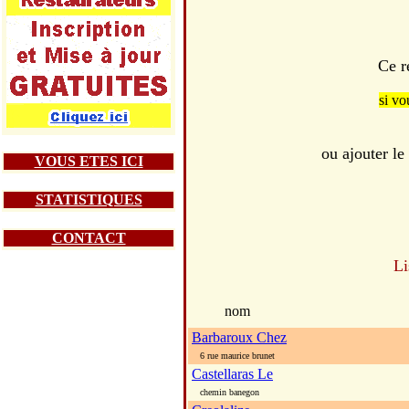
Ce r
si vo
ou ajouter l
VOUS ETES ICI
STATISTIQUES
CONTACT
Li
nom
Barbaroux Chez
6 rue maurice brunet
Castellaras Le
chemin banegon