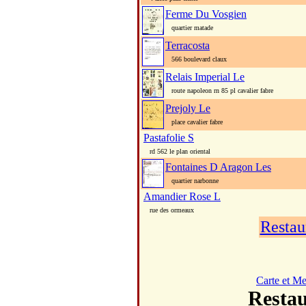
Ferme Du Vosgien
quartier matade
Terracosta
566 boulevard claux
Relais Imperial Le
route napoleon rn 85 pl cavalier fabre
Prejoly Le
place cavalier fabre
Pastafolie S
rd 562 le plan oriental
Fontaines D Aragon Les
quartier narbonne
Amandier Rose L
rue des ormeaux
Restau
Carte et M
Resta