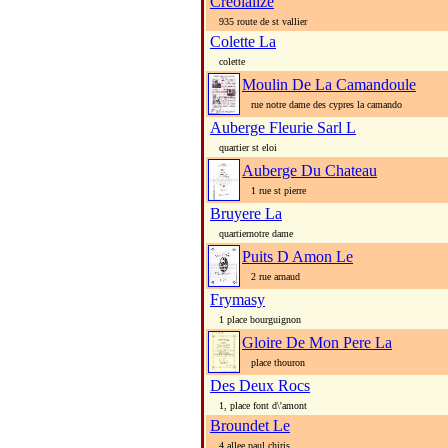
Creolalize
935 route de st vallier
Colette La
colette
Moulin De La Camandoule
rue notre dame des cypres la camando
Auberge Fleurie Sarl L
quartier st eloi
Auberge Du Chateau
1 rue st pierre
Bruyere La
quartiernotre dame
Puits D Amon Le
2 rue arnaud
Frymasy
1 place bourguignon
Gloire De Mon Pere La
place thouron
Des Deux Rocs
1, place font d\'amont
Broundet Le
4 allee paul chiris