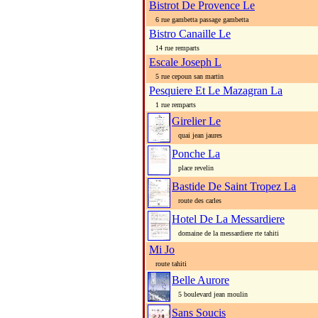
Bistrot De Provence Le
6 rue gambetta passage gambetta
Bistro Canaille Le
14 rue remparts
Escale Joseph L
5 rue cepoun san martin
Pesquiere Et Le Mazagran La
1 rue remparts
Girelier Le
quai jean jaures
Ponche La
place revelin
Bastide De Saint Tropez La
route des carles
Hotel De La Messardiere
domaine de la messardiere rte tahiti
Mi Jo
route tahiti
Belle Aurore
5 boulevard jean moulin
Sans Soucis