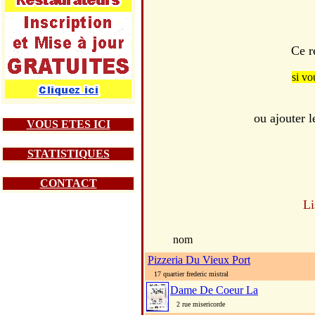
Ce r
si vo
ou ajouter 
VOUS ETES ICI
STATISTIQUES
CONTACT
Li
nom
Pizzeria Du Vieux Port
17 quartier frederic mistral
Dame De Coeur La
2 rue misericorde