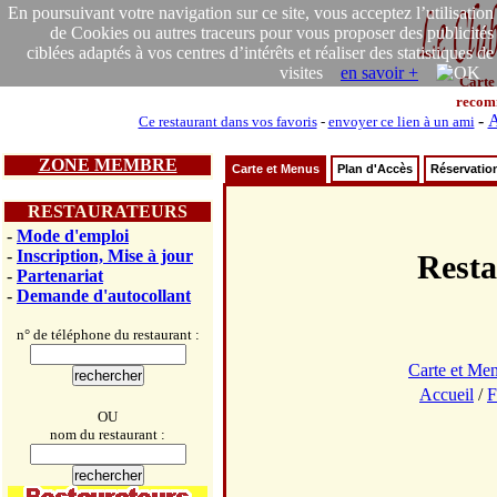
En poursuivant votre navigation sur ce site, vous acceptez l’utilisation
de Cookies ou autres traceurs pour vous proposer des publicités
ciblées adaptés à vos centres d’intérêts et réaliser des statistiques de
visites
en savoir +
Carte
recom
-
A
Ce restaurant dans vos favoris
-
envoyer ce lien à un ami
ZONE MEMBRE
Carte et Menus
Plan d'Accès
Réservatio
RESTAURATEURS
-
Mode d'emploi
-
Inscription, Mise à jour
Rest
-
Partenariat
-
Demande d'autocollant
n° de téléphone du restaurant :
Carte et Me
Accueil
/
F
OU
nom du restaurant :