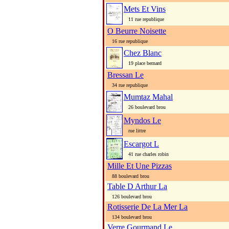
Mets Et Vins
11 rue republique
O Beurre Noisette
16 rue republique
Chez Blanc
19 place bernard
Bressan Le
34 rue republique
Mumtaz Mahal
26 boulevard brou
Myndos Le
rue littre
Escargot L
41 rue charles robin
Mille Et Une Pizzas
88 boulevard brou
Table D Arthur La
126 boulevard brou
Rotisserie De La Mer La
134 boulevard brou
Verre Gourmand Le