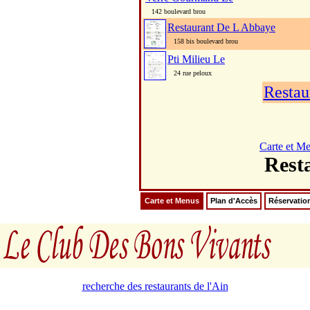
142 boulevard brou
Restaurant De L Abbaye
158 bis boulevard brou
Pti Milieu Le
24 rue peloux
Restau
Carte et M
Rest
Carte et Menus
Plan d'Accès
Réservatio
recherche des restaurants de l'Ain