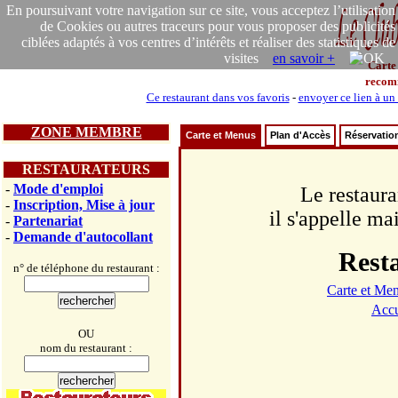
En poursuivant votre navigation sur ce site, vous acceptez l’utilisation
de Cookies ou autres traceurs pour vous proposer des publicités
ciblées adaptés à vos centres d’intérêts et réaliser des statistiques de
visites
en savoir +
Carte
recom
Ce restaurant dans vos favoris
-
envoyer ce lien à un
ZONE MEMBRE
Carte et Menus
Plan d'Accès
Réservatio
RESTAURATEURS
-
Mode d'emploi
Le restaura
-
Inscription, Mise à jour
il s'appelle ma
-
Partenariat
-
Demande d'autocollant
Rest
n° de téléphone du restaurant :
Carte et Me
Accu
OU
nom du restaurant :