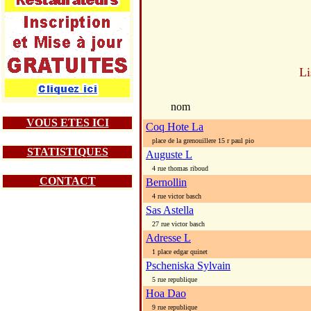
Li
nom
VOUS ETES ICI
Coq Hote La
place de la grenouillere 15 r paul pio
STATISTIQUES
Auguste L
4 rue thomas riboud
CONTACT
Bernollin
4 rue victor basch
Sas Astella
27 rue victor basch
Adresse L
1 place edgar quinet
Pscheniska Sylvain
5 rue republique
Hoa Dao
9 rue republique