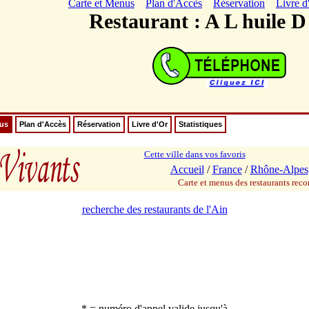
Carte et Menus
Plan d'Accès
Réservation
Livre d
Restaurant : A L huile D 
nus
Plan d'Accès
Réservation
Livre d'Or
Statistiques
Cette ville dans vos favoris
Accueil
/
France
/
Rhône-Alpes
Carte et menus des restaurants re
recherche des restaurants de l'Ain
* = numéro d'appel valide jusqu'à