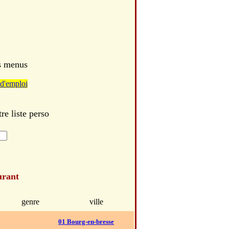
es menus
d'emploi
re liste perso
urant
genre
ville
01 Bourg-en-bresse