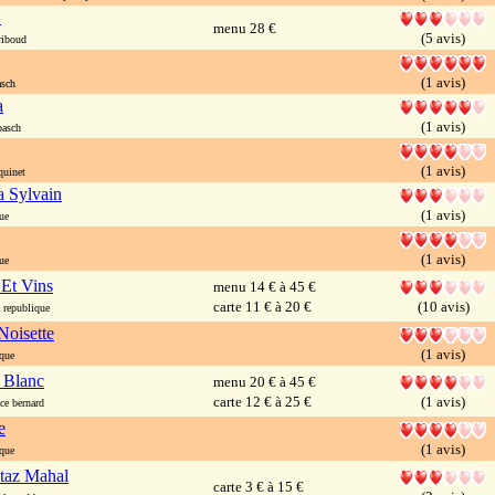
L
menu 28 €
(5 avis)
riboud
(1 avis)
asch
a
(1 avis)
basch
(1 avis)
quinet
a Sylvain
(1 avis)
ue
(1 avis)
ue
 Et Vins
menu 14 € à 45 €
carte 11 € à 20 €
(10 avis)
republique
Noisette
(1 avis)
que
 Blanc
menu 20 € à 45 €
carte 12 € à 25 €
(1 avis)
e bernard
e
(1 avis)
que
az Mahal
carte 3 € à 15 €