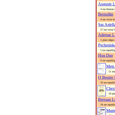
Auguste 
4 rue thomas 
Bernollin
4 rue victor b
Sas Astell
27 rue victor 
Adresse L
1 place edgar 
Pschenisk
5 rue republiq
Hoa Dao
9 rue republiq
Mets
11 rue 
O Beurre 
16 rue republi
Chez
19 plac
Bressan L
34 rue republi
Mumt