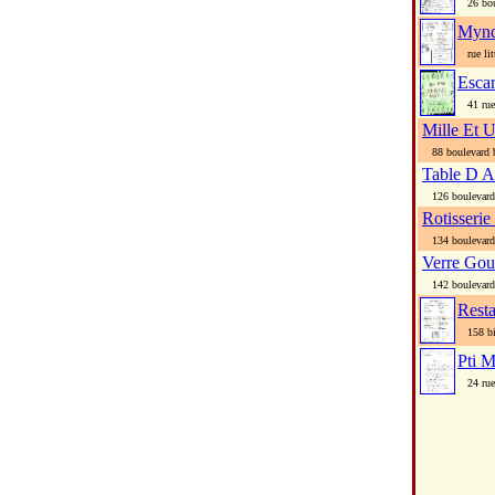
26 boul
Mynd
rue lit
Esca
41 rue 
Mille Et 
88 boulevard 
Table D A
126 boulevard
Rotisseri
134 boulevard
Verre Go
142 boulevard
Rest
158 bis
Pti M
24 rue