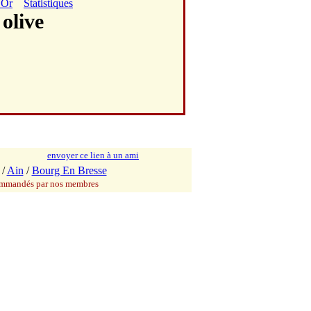
'Or
Statistiques
olive
envoyer ce lien à un ami
/
Ain
/
Bourg En Bresse
commandés par nos membres