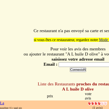
Ce restaurant n'a pas envoyé sa carte et s
si vous êtes ce restaurateur, regardez notre
Mode 
Pour voir les avis des membres
ou ajouter le restaurant "A L huile D olive" à vot
saisissez votre adresse email
Email :
Liste des Restaurants
proches du resta
A L huile D olive
vote
prix
avis
 La
(1 avis)
ouillere 15 r paul pio