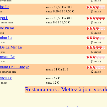
(2 avis)
evard brou
os Le
menu 12,50 € à 30 €
carte 6,50 € à 17,50 €
(1 avis)
tre
rgot L
menu 15,50 € à 40 €
carte 8 € à 18,50 €
(1 avis)
charles robin
Une Pizzas
(1 avis)
brou
rthur La
(1 avis)
 brou
e De La Mer La
(2 avis)
 brou
urmand Le
(2 avis)
 brou
aurant De L Abbaye
menu 11 € à 21 €
(2 avis)
 boulevard brou
ilieu Le
menu 17 €
carte 12 €
 peloux
Restaurateurs : Mettez à jour vos 