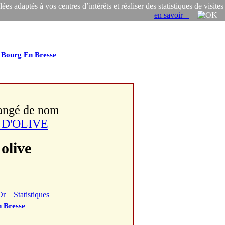
s adaptés à vos centres d’intérêts et réaliser des statistiques de visites
en savoir +
/
Bourg En Bresse
hangé de nom
 D'OLIVE
olive
Or
Statistiques
 Bresse