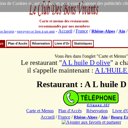
ion de Cookies ou autres traceurs pour vous proposer des publicités ciblée
Carte et menus des restaurants
recommandés par nos membres
-
Accueil
/
France
/
/
Rhône-Alpes
Ain
os favoris
-
envoyer ce lien à un ami
nus
Plan d'Accès
Réservation
Livre d'Or
Statistiques
Vous êtes dans l'onglet "Carte et Menus"
Le restaurant "
A L huile D olive
" a c
il s'appelle maintenant :
A L'HUILE
Restaurant : A L huile D 
Carte et Menus
Plan d'Accès
Réservation
Livre d'
Accueil
/
France
/
/
/
Rhône-Alpes
Ain
Bourg En