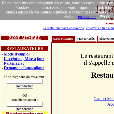
En poursuivant votre navigation sur ce site, vous acceptez l’utilisation
de Cookies ou autres traceurs pour vous proposer des publicités
ciblées adaptés à vos centres d’intérêts et réaliser des statistiques de
visites
en savoir +
Carte
recom
Ce restaurant dans vos favoris
-
envoyer ce lien à u
ZONE MEMBRE
Carte et Menus
Plan d'Accès
Réservatio
RESTAURATEURS
-
Mode d'emploi
Le restaurant
-
Inscription, Mise à jour
il s'appelle
-
Partenariat
-
Demande d'autocollant
Restaur
n° de téléphone du restaurant :
OU
Carte et Me
nom du restaurant :
Acc