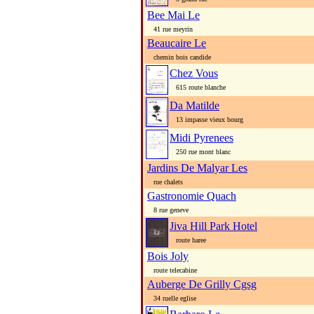
Bee Mai Le
41 rue meyrin
Beaucaire Le
chemin bois candide
Chez Vous
615 route blanche
Da Matilde
13 impasse vieux bourg
Midi Pyrenees
250 rue mont blanc
Jardins De Malyar Les
rue chalets
Gastronomie Quach
8 rue geneve
Jiva Hill Park Hotel
route haree
Bois Joly
route telecabine
Auberge De Grilly Cgsg
34 ruelle eglise