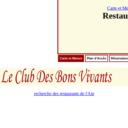
Carte et M
Restau
Carte et Menus
Plan d'Accès
Réservatio
recherche des restaurants de l'Ain