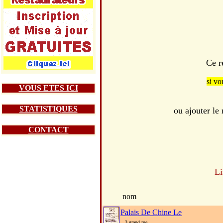
Ce r
si vo
VOUS ETES ICI
STATISTIQUES
ou ajouter le 
CONTACT
Li
nom
Palais De Chine Le
3 grand rue