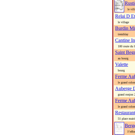
Rust
le vill
Relai D E
le village
Burdin Mi
tremblay
Cantine In
180 route du 
Saint Beg
au bourg
Valette
bourg
Ferme Au
le grand colom
Auberge 
grand ronjon 25
Ferme Au
le grand colom
Restauran
51 place mairi
Berg
l\'effo