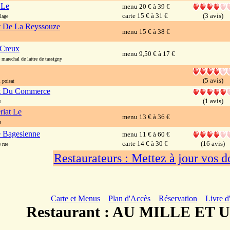
 Le
menu 20 € à 39 €
carte 15 € à 31 €
(3 avis)
lage
t De La Reyssouze
menu 15 € à 38 €
 Creux
menu 9,50 € à 17 €
arechal de lattre de tassigny
(5 avis)
 poisat
nt Du Commerce
(1 avis)
t
riat Le
menu 13 € à 36 €
e
e Bagesienne
menu 11 € à 60 €
carte 14 € à 30 €
(16 avis)
 rue
Restaurateurs : Mettez à jour vos 
Carte et Menus
Plan d'Accès
Réservation
Livre d
Restaurant : AU MILLE ET 