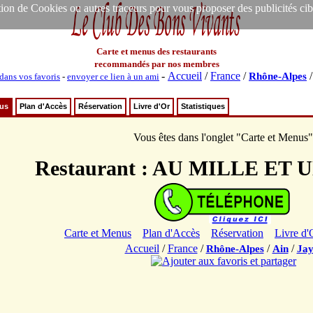
ion de Cookies ou autres traceurs pour vous proposer des publicités ciblée
Carte et menus des restaurants
recommandés par nos membres
-
Accueil
/
France
/
Rhône-Alpes
 dans vos favoris
-
envoyer ce lien à un ami
nus
Plan d'Accès
Réservation
Livre d'Or
Statistiques
Vous êtes dans l'onglet "Carte et Menus"
Restaurant : AU MILLE ET 
Carte et Menus
Plan d'Accès
Réservation
Livre d'
Accueil
/
France
/
/
/
Rhône-Alpes
Ain
Jay