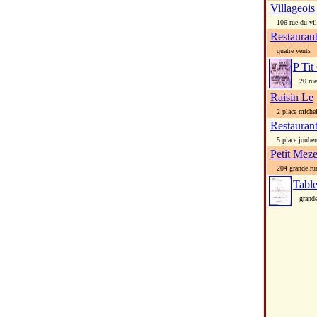
Villageois
106 rue du vil
Restauran
quatre vents
P Tit
20 rue m
Raisin Le
2 place michel
Restaura
5 place jouber
Petit Meze
204 grande ru
Tabl
grande