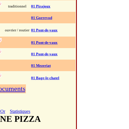
traditionnel
01 Pirajoux
01 Gorrevod
ouvrier / routier
01 Pont-de-vaux
01 Pont-de-vaux
01 Pont-de-vaux
01 Mezeriat
01 Bage-le-chatel
documents
'Or
Statistiques
UNE PIZZA