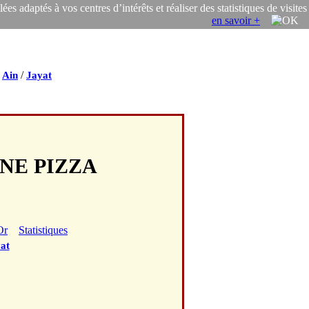
s adaptés à vos centres d’intérêts et réaliser des statistiques de visites
en savoir +
/
/
Ain
Jayat
UNE PIZZA
Or
Statistiques
at