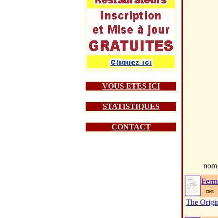
VOUS ETES ICI
STATISTIQUES
CONTACT
nom
Ferm
cuet
The Origi