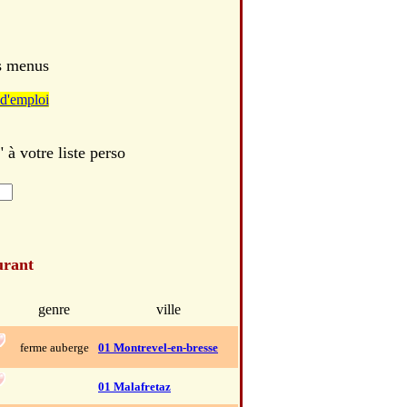
es menus
d'emploi
 votre liste perso
urant
genre
ville
ferme auberge
01 Montrevel-en-bresse
01 Malafretaz