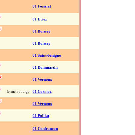
01 Foissiat
01 Etrez
01 Boissey
01 Boissey
01 Saint-benigne
01 Dommartin
01 Vernoux
ferme auberge
01 Cormoz
01 Vernoux
01 Polliat
01 Confrancon