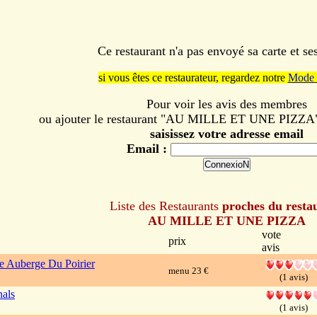
Ce restaurant n'a pas envoyé sa carte et s
si vous êtes ce restaurateur, regardez notre
Mode 
Pour voir les avis des membres
ou ajouter le restaurant "AU MILLE ET UNE PIZZA" à
saisissez votre adresse email
Email :
Liste des Restaurants
proches du resta
AU MILLE ET UNE PIZZA
vote
prix
avis
e Auberge Du Poirier
menu 23 €
(1 avis)
nals
(1 avis)