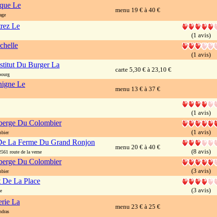
ique Le
menu 19 € à 40 €
age
trez Le
(1 avis)
chelle
(1 avis)
stitut Du Burger La
carte 5,30 € à 23,10 €
bourg
nigne Le
menu 13 € à 37 €
(1 avis)
berge Du Colombier
(1 avis)
bier
De La Ferme Du Grand Ronjon
menu 20 € à 40 €
(8 avis)
61 route de la verne
berge Du Colombier
(3 avis)
bier
t De La Place
(3 avis)
e
erie La
menu 23 € à 25 €
ndras