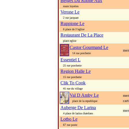
Berges Du Rhone Aux
route loyettes
Verone Le
2 rue jacquart
Ruppione Le
6 place de l\'eglise
Restaurant De La Place
place eglise
Castor Gourmand Le
men
14 rue porcherie
Essentiel L
25 rue porcherie
Region Halle Le
15 rue porcherie
Clik To Cook
41 rue du village
Val D Amby Le
men
cart
place de la republique
Auberge De Larina
men
4 place de larina chatelans
Lotbo Le
67 rue poste