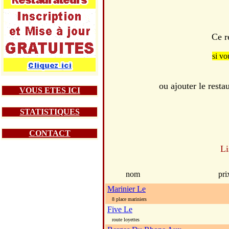
Ce r
si vo
ou ajouter le re
VOUS ETES ICI
STATISTIQUES
CONTACT
Li
nom
pri
Marinier Le
8 place mariniers
Five Le
route loyettes