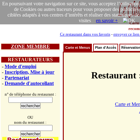
En poursuivant votre navigation sur ce site, vous acceptez l’utilisation
de Cookies ou autres traceurs pour vous proposer des publicités
ciblées adaptés à vos centres d’intérêts et réaliser des statistiques de
visites
en savoir +
Carte
recom
Ce restaurant dans vos favoris
-
envoyer ce lien
ZONE MEMBRE
Carte et Menus
Plan d'Accès
Réservatio
RESTAURATEURS
-
Mode d'emploi
-
Inscription, Mise à jour
Restauran
-
Partenariat
-
Demande d'autocollant
n° de téléphone du restaurant :
Carte et Me
OU
nom du restaurant :