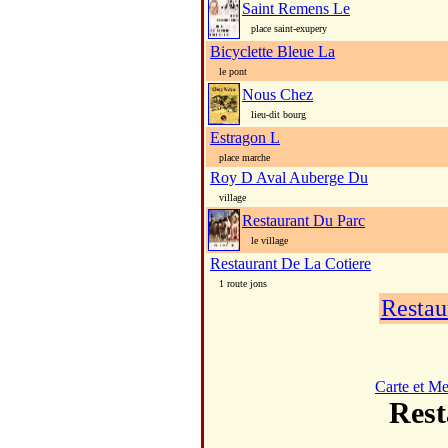
Saint Remens Le
place saint-exupery
Bicyclette Bleue La
le pont
Nous Chez
lieu-dit bourg
Estragon L
place marche
Roy D Aval Auberge Du
village
Restaurant Du Parc
le village
Restaurant De La Cotiere
1 route jons
Restau
Carte et M
Res