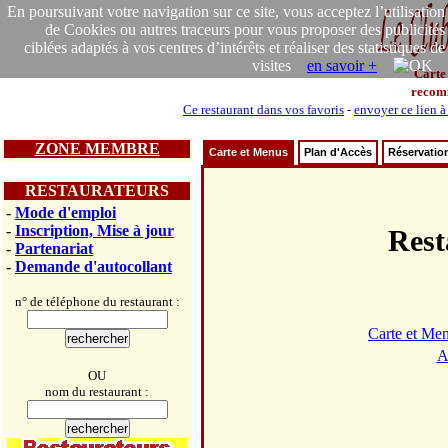
En poursuivant votre navigation sur ce site, vous acceptez l’utilisation
de Cookies ou autres traceurs pour vous proposer des publicités
ciblées adaptés à vos centres d’intérêts et réaliser des statistiques de
visites
en savoir +
Carte
recom
Ce restaurant dans vos favoris
-
envoyer ce lien à
ZONE MEMBRE
Carte et Menus
Plan d'Accès
Réservatio
RESTAURATEURS
-
Mode d'emploi
-
Inscription, Mise à jour
Res
-
Partenariat
-
Demande d'autocollant
n° de téléphone du restaurant :
Carte et Me
A
OU
nom du restaurant :