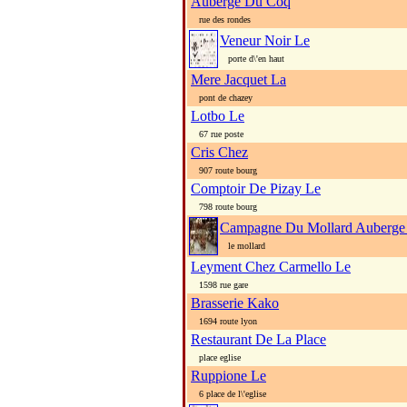
Auberge Du Coq
rue des rondes
Veneur Noir Le
porte d\'en haut
Mere Jacquet La
pont de chazey
Lotbo Le
67 rue poste
Cris Chez
907 route bourg
Comptoir De Pizay Le
798 route bourg
Campagne Du Mollard Auberge
le mollard
Leyment Chez Carmello Le
1598 rue gare
Brasserie Kako
1694 route lyon
Restaurant De La Place
place eglise
Ruppione Le
6 place de l\'eglise