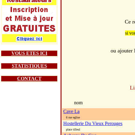
Ce r
si vo
ou ajouter
VOUS ETES ICI
STATISTIQUES
CONTACT
Li
nom
Cave La
6 rue eglise
Hostellerie Du Vieux Perouges
place tilleul