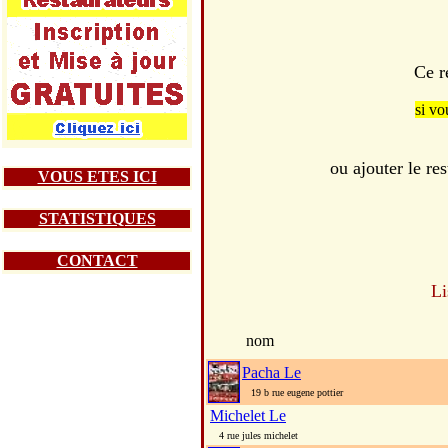
Ce r
si vo
ou ajouter le r
VOUS ETES ICI
STATISTIQUES
CONTACT
Li
nom
Pacha Le
19 b rue eugene pottier
Michelet Le
4 rue jules michelet