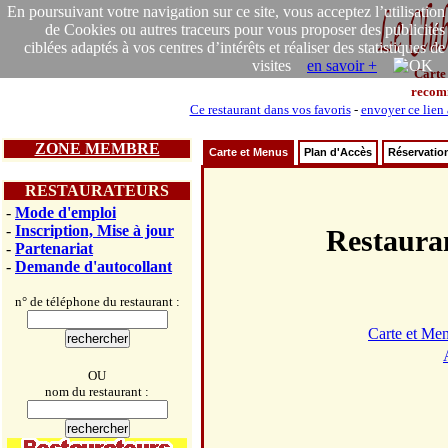
En poursuivant votre navigation sur ce site, vous acceptez l’utilisation
de Cookies ou autres traceurs pour vous proposer des publicités
ciblées adaptés à vos centres d’intérêts et réaliser des statistiques de
visites
en savoir +
Carte
recom
Ce restaurant dans vos favoris
-
envoyer ce lien
ZONE MEMBRE
Carte et Menus
Plan d'Accès
Réservatio
RESTAURATEURS
-
Mode d'emploi
-
Inscription, Mise à jour
Restaur
-
Partenariat
-
Demande d'autocollant
n° de téléphone du restaurant :
Carte et Me
OU
nom du restaurant :