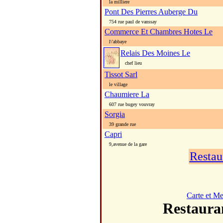
la milliere
Pont Des Pierres Auberge Du
754 rue paul de vanssay
Commerce Et Chambres Hotes Le
l\'abbaye
Relais Des Moines Le
chef lieu
Tissot Sarl
le village
Chaumiere La
607 rue bugey vouvray
Sorgia
39 grande rue
Capri
9,avenue de la gare
Restau
Carte et M
Restaur