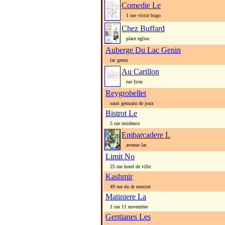
Comedie Le
1 rue victor hugo
Chez Buffard
place eglise
Auberge Du Lac Genin
lac genin
Au Carillon
rue lyon
Reygrobellet
saint germain de joux
Bistrot Le
5 rue residence
Embarcadere L
avenue lac
Limit No
25 rue hotel de ville
Kashmir
49 rue du dr mercier
Matiniere La
1 rue 11 novembre
Gentianes Les