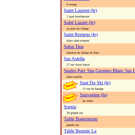
le bourg
Saint Laurent (le)
1 quai bouchacourt
Saint Lazare (le)
au pont du village
Saint Remens (le)
place saint-exupery
Salsa Tina
impasse du champ de foire
Sas Astella
27 rue victor basch
Saules Parc Spa Georges Blanc Sas 
place marche
Saut Du Ski (le)
12 rue du barrage
Sauvagine (la)
les etrets
Sorgia
39 grande rue
Table Bagesienne
grande rue
Table Bugiste La