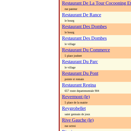
Restaurant De La Tour Cocooning Et
rue pasteur
Restaurant De Rance
le bourg
Restaurant Des Dombes
le bourg
Restaurant Des Dombes
le village
Restaurant Du Commerce
5 place joubert
Restaurant Du Parc
le village
Restaurant Du Pont
pointe st romain
Restaurant Regina
657 route departementale 904
Revermont (le)
5 place de la mairie
Reygrobellet
saint germain de joux
Rive Gauche (le)
rue octroi