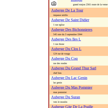
grand ronjon 2561 route de la verne
Auberge De La Tour
impasse utrillo
Auberge De Saint Didier
1 rue eglise
Auberge Des Bichonnieres
545 rute du 3 septembre 1944
Auberge Des Iles L
1 rue rhone
Auberge Du Clos L
124 rue de vougy
Auberge Du Coq
rue des rondes
Auberge Du Grand Thur Sarl
chef lieu
Auberge Du Lac Genin
lac genin
Auberge Du Mas Pommier
mas pommier
Auberge Du Suran
vers le moulin
Auberge Gite De La Praille