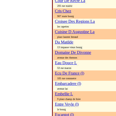
Cour De Recre La
205 rue mairie
Cris Chez
907 route bourg
Croisee Des Regions La
les capettes
Cuisine D Augustine La
place laurent ferrand
Da Matilde
13 impasse vieux bourg
Domaine De Divonne
avenue des thermes
Eau Douce L
53 rue macon
Ecu De France (l)
105 rue commerce
Embarcadere (l)
avenue lac
Embellie L
9 place champ de foire
Entre Veyle (l)
le bourg
Escargot (l)