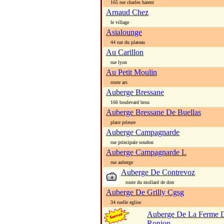
165 rue charles harent
Arnaud Chez
le village
Asialounge
44 rue du plateau
Au Carillon
rue lyon
Au Petit Moulin
route ars
Auberge Bressane
166 boulevard brou
Auberge Bressane De Buellas
place prieure
Auberge Campagnarde
rue principale soudon
Auberge Campagnarde L
rue auberge
Auberge De Contrevoz
route du mollard de don
Auberge De Grilly Cgsg
34 ruelle eglise
Auberge De La Ferme 
Ronjon