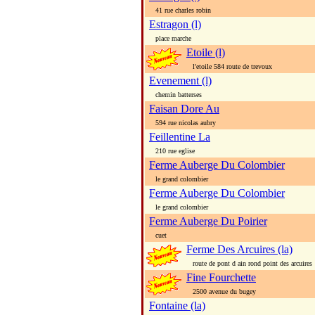
41 rue charles robin
Estragon (l)
place marche
Etoile (l)
l'etoile 584 route de trevoux
Evenement (l)
chemin batterses
Faisan Dore Au
594 rue nicolas aubry
Feillentine La
210 rue eglise
Ferme Auberge Du Colombier
le grand colombier
Ferme Auberge Du Colombier
le grand colombier
Ferme Auberge Du Poirier
cuet
Ferme Des Arcuires (la)
route de pont d ain rond point des arcuires
Fine Fourchette
2500 avenue du bugey
Fontaine (la)