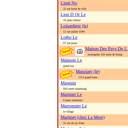
Limit No
25 rue hotel de ville
Lion D Or Le
16 place liberte
Loisardiere (la)
12 rue juillet 1944
Lotbo Le
67 rue poste
Maison Des Pays De L
montaplan 150 route de bourg
Malassis Le
grand rue
Manziaty (le)
1213 grand'route
Marguin
916 route strasbourg
Marinier Le
8 place mariniers
Marronnier Le
le village
Martinet (chez La Mere)
55 rue du jet d'eau