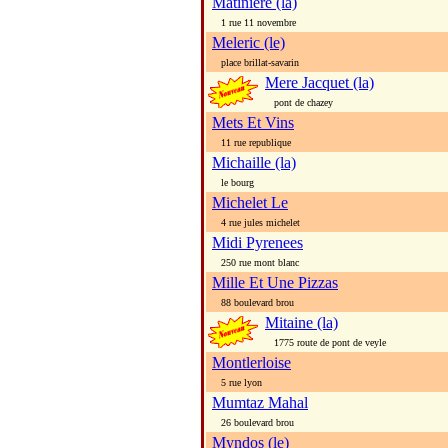
Matiniere (la)
1 rue 11 novembre
Meleric (le)
place brillat-savarin
Mere Jacquet (la)
pont de chazey
Mets Et Vins
11 rue republique
Michaille (la)
le bourg
Michelet Le
4 rue jules michelet
Midi Pyrenees
250 rue mont blanc
Mille Et Une Pizzas
88 boulevard brou
Mitaine (la)
1775 route de pont de veyle
Montlerloise
5 rue lyon
Mumtaz Mahal
26 boulevard brou
Myndos (le)