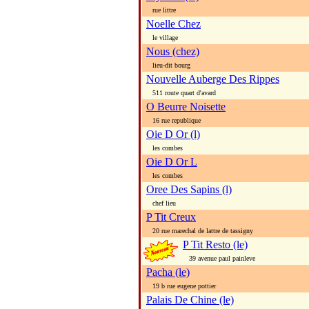
rue littre
Noelle Chez
le village
Nous (chez)
lieu-dit bourg
Nouvelle Auberge Des Rippes
511 route quart d'avard
O Beurre Noisette
16 rue republique
Oie D Or (l)
les combes
Oie D Or L
les combes
Oree Des Sapins (l)
chef lieu
P Tit Creux
20 rue marechal de lattre de tassigny
P Tit Resto (le)
39 avenue paul painleve
Pacha (le)
19 b rue eugene pottier
Palais De Chine (le)