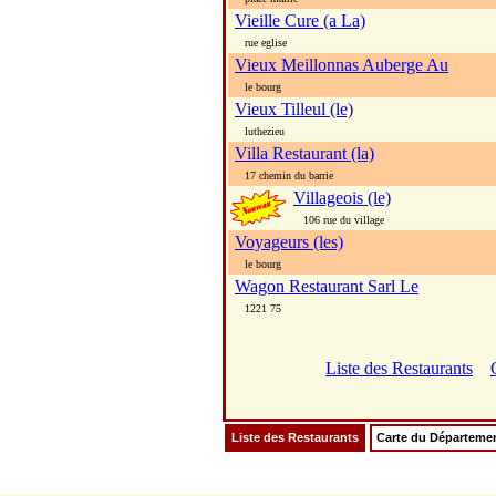
Vieille Cure (a La)
rue eglise
Vieux Meillonnas Auberge Au
le bourg
Vieux Tilleul (le)
luthezieu
Villa Restaurant (la)
17 chemin du barrie
Villageois (le)
106 rue du village
Voyageurs (les)
le bourg
Wagon Restaurant Sarl Le
1221 75
Liste des Restaurants
Liste des Restaurants
Carte du Départeme