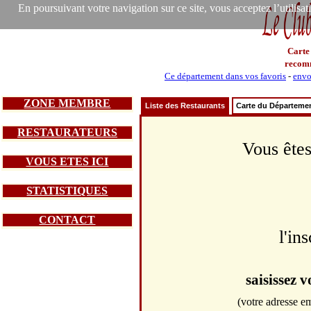
En poursuivant votre navigation sur ce site, vous acceptez l’utilisa
Carte
recom
Ce département dans vos favoris
-
envo
ZONE MEMBRE
Liste des Restaurants
Carte du Départeme
RESTAURATEURS
Vous êtes
VOUS ETES ICI
STATISTIQUES
CONTACT
l'in
saisissez 
(votre adresse em