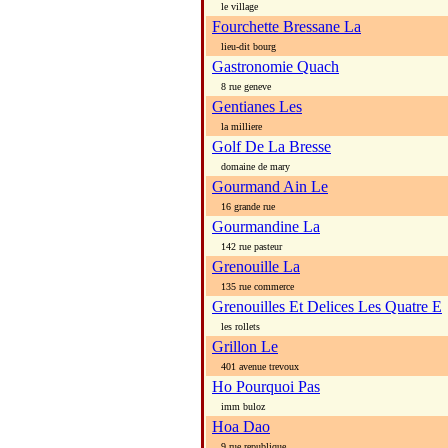
le village
Fourchette Bressane La
lieu-dit bourg
Gastronomie Quach
8 rue geneve
Gentianes Les
la milliere
Golf De La Bresse
domaine de mary
Gourmand Ain Le
16 grande rue
Gourmandine La
142 rue pasteur
Grenouille La
135 rue commerce
Grenouilles Et Delices Les Quatre E
les rollets
Grillon Le
401 avenue trevoux
Ho Pourquoi Pas
imm buloz
Hoa Dao
9 rue republique