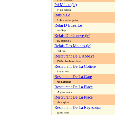
Pti Milieu (le)
24 rue peloux
Raisin Le
2 place michel poisat
Relai D Etrez Le
le village
Relais De Geneve (le)
a42 sortie n 5
Relais Des Moines (le)
chef lieu
Restaurant De L Abbaye
158 bis boulevard brou
Restaurant De La Cotiere
1 route jons
Restaurant De La Gare
rue magniolia
Restaurant De La Place
51 place mairie
Restaurant De La Place
place eglise
Restaurant De La Reyssouze
quatre vents