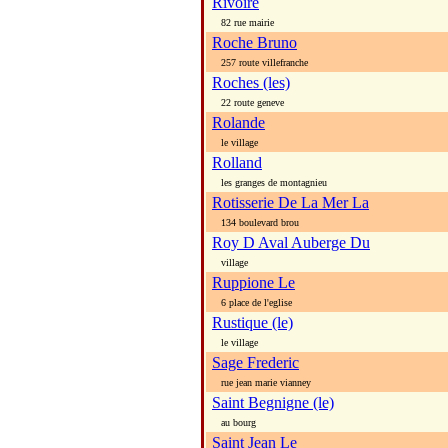
Rivoire
82 rue mairie
Roche Bruno
257 route villefranche
Roches (les)
22 route geneve
Rolande
le village
Rolland
les granges de montagnieu
Rotisserie De La Mer La
134 boulevard brou
Roy D Aval Auberge Du
village
Ruppione Le
6 place de l'eglise
Rustique (le)
le village
Sage Frederic
rue jean marie vianney
Saint Begnigne (le)
au bourg
Saint Jean Le