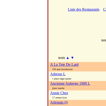
Liste des Restaurants
C
no
nom
▲
▼
A La Tete De Lard
194 quai bouchacourt
Adresse L
1 place edgar quinet
Ancienne Auberge 1900 L
place marche
Annie Chez
17 avenue lyon
Arlequin (l)