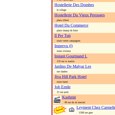
Hostellerie Des Dombes
le village
Hostellerie Du Vieux Perouges
place tilleul
Hotel Du Commerce
place champ de foire
Il Per Tuti
route vertes campagnes
Imprevu (l)
route civrieux
Instant Gourmand L
129 rue st martin
Jardins De Malyar Les
rue chalets
Jiva Hill Park Hotel
route haree
Job Emile
12 rue pont
Kashmir
49 rue du dr mercier
Leyment Chez Carmello
1598 rue gare