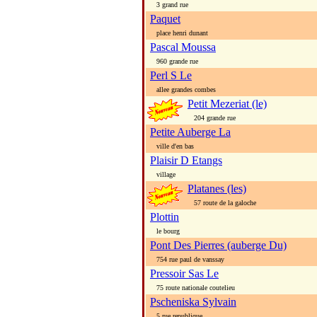
3 grand rue
Paquet
place henri dunant
Pascal Moussa
960 grande rue
Perl S Le
allee grandes combes
Petit Mezeriat (le)
204 grande rue
Petite Auberge La
ville d'en bas
Plaisir D Etangs
village
Platanes (les)
57 route de la galoche
Plottin
le bourg
Pont Des Pierres (auberge Du)
754 rue paul de vanssay
Pressoir Sas Le
75 route nationale coutelieu
Pscheniska Sylvain
5 rue republique