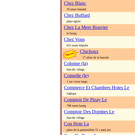
Chez Blanc
19 place bernard
Chez Buffard
place eglise
Chez La Mere Bouvier
le bourg
Chez Vous
615 route blanche
Chichoux
17 place de la bascule
Colonne (la)
lieu-dit village
Comedie (le)
1 rue victor hugo
Commerce Et Chambres Hotes Le
l'abbaye
Comptoir De Pizay Le
798 route bourg
Comptoir Des Dombes Le
lieu-dit village
Coq Hote La
place de la grenouillere 15 r paul pio