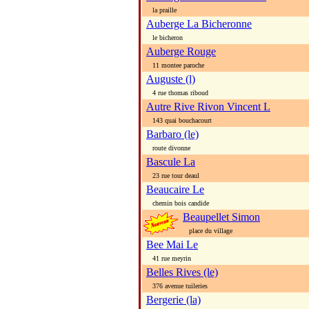
la praille
Auberge La Bicheronne
le bicheron
Auberge Rouge
11 montee paroche
Auguste (l)
4 rue thomas riboud
Autre Rive Rivon Vincent L
143 quai bouchacourt
Barbaro (le)
route divonne
Bascule La
23 rue tour deaul
Beaucaire Le
chemin bois candide
Beaupellet Simon
place du village
Bee Mai Le
41 rue meyrin
Belles Rives (le)
376 avenue tuileries
Bergerie (la)