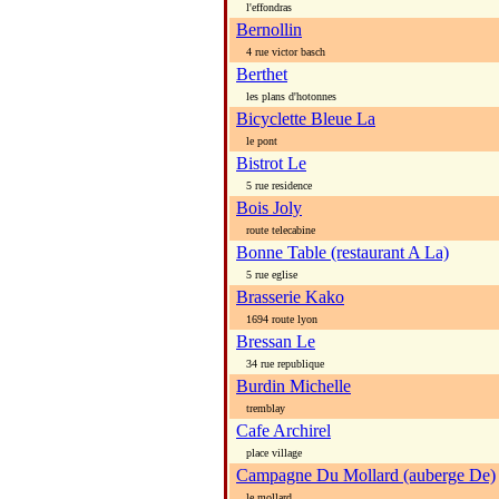
l'effondras
Bernollin
4 rue victor basch
Berthet
les plans d'hotonnes
Bicyclette Bleue La
le pont
Bistrot Le
5 rue residence
Bois Joly
route telecabine
Bonne Table (restaurant A La)
5 rue eglise
Brasserie Kako
1694 route lyon
Bressan Le
34 rue republique
Burdin Michelle
tremblay
Cafe Archirel
place village
Campagne Du Mollard (auberge De)
le mollard