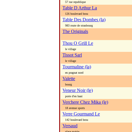
57 rue republique
Table D Arthur La
126 boulevard brou
Table Des Dombes (la)
983 route de strasbourg
The Originals
Thou O Grill Le
le village
Tissot Sarl
le village
Tourmaline (la)
en pragnat nord
Valette
bourg
Veneur Noir (le)
porte d'en haut
Verchere Chez Mika (le)
18 avenue sports
Verre Gourmand Le
142 boulevard brou
Versaud
place mairie