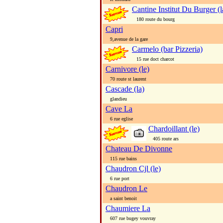
Cantine Institut Du Burger (l
180 route du bourg
Capri
9,avenue de la gare
Carmelo (bar Pizzeria)
15 rue doct charcot
Carnivore (le)
70 route st laurent
Cascade (la)
glandieu
Cave La
6 rue eglise
Chardoillant (le)
405 route ars
Chateau De Divonne
115 rue bains
Chaudron Cjl (le)
6 rue port
Chaudron Le
a saint benoit
Chaumiere La
607 rue bugey vouvray