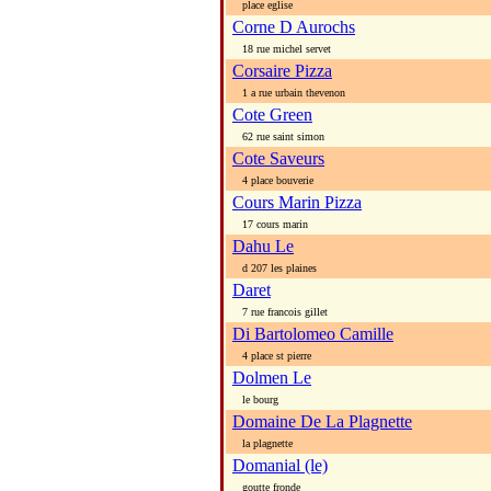
place eglise
Corne D Aurochs
18 rue michel servet
Corsaire Pizza
1 a rue urbain thevenon
Cote Green
62 rue saint simon
Cote Saveurs
4 place bouverie
Cours Marin Pizza
17 cours marin
Dahu Le
d 207 les plaines
Daret
7 rue francois gillet
Di Bartolomeo Camille
4 place st pierre
Dolmen Le
le bourg
Domaine De La Plagnette
la plagnette
Domanial (le)
goutte fronde