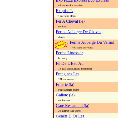
Exo Pizza Express Eco Express
45 rue antoine durafour
Exquise L
1 rue saint-alban
Fer A Cheval (le)
rue forez
Ferme Auberge De Chavas
chavas
Ferme Auberge Du Vernat
490 route du vernat
Ferme Linossier
le bourg
Fil De L Eau Au
73 quai commandant lherminier
Frangines Les
131 rue verdun
Friterie (la)
9 rue georges dupre
Galiote (la)
rue fraisses
Gare Restaurant (la)
30 avenue jean jaures
Genets D Or Les