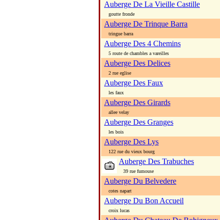
Auberge De La Vieille Castille
goutte fronde
Auberge De Trinque Barra
tringue barra
Auberge Des 4 Chemins
5 route de chambles a vareilles
Auberge Des Delices
2 rue eglise
Auberge Des Faux
les faux
Auberge Des Girards
allee velay
Auberge Des Granges
les bois
Auberge Des Lys
122 rue du vieux bourg
Auberge Des Trabuches
39 rue fumouse
Auberge Du Belvedere
cotes napart
Auberge Du Bon Accueil
croix lucas