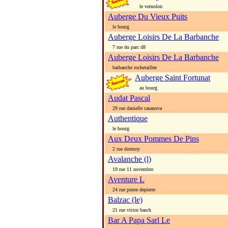
le vernolon
Auberge Du Vieux Puits
le bourg
Auberge Loisirs De La Barbanche
7 rue du parc d8
Auberge Loisirs De La Barbanche
barbanche rochetaillee
Auberge Saint Fortunat
au bourg
Audat Pascal
29 rue danielle casanova
Authentique
le bourg
Aux Deux Pommes De Pins
2 rue dormoy
Avalanche (l)
19 rue 11 novembre
Aventure L
24 rue pierre depierre
Balzac (le)
21 rue victor basch
Bar A Papa Sarl Le