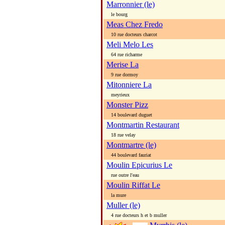
Marronnier (le)
le bourg
Meas Chez Fredo
10 rue docteurs charcot
Meli Melo Les
64 rue richarme
Merise La
9 rue dormoy
Mitonniere La
meyrieux
Monster Pizz
14 boulevard duguet
Montmartin Restaurant
18 rue velay
Montmartre (le)
44 boulevard fauriat
Moulin Epicurius Le
rue outre l'eau
Moulin Riffat Le
la mure
Muller (le)
4 rue docteurs h et b muller