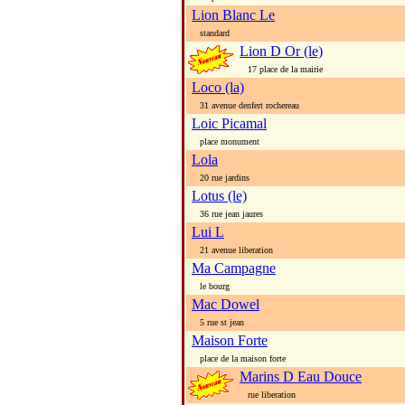
Lion Blanc Le
standard
Lion D Or (le)
17 place de la mairie
Loco (la)
31 avenue denfert rochereau
Loic Picamal
place monument
Lola
20 rue jardins
Lotus (le)
36 rue jean jaures
Lui L
21 avenue liberation
Ma Campagne
le bourg
Mac Dowel
5 rue st jean
Maison Forte
place de la maison forte
Marins D Eau Douce
rue liberation