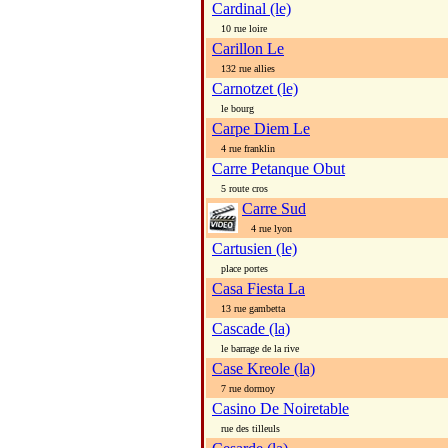
Cardinal (le)
10 rue loire
Carillon Le
132 rue allies
Carnotzet (le)
le bourg
Carpe Diem Le
4 rue franklin
Carre Petanque Obut
5 route cros
Carre Sud
4 rue lyon
Cartusien (le)
place portes
Casa Fiesta La
13 rue gambetta
Cascade (la)
le barrage de la rive
Case Kreole (la)
7 rue dormoy
Casino De Noiretable
rue des tilleuls