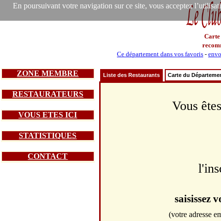
En poursuivant votre navigation sur ce site, vous acceptez l’utilisa
Carte
recom
Ce département dans vos favoris
-
envo
ZONE MEMBRE
Liste des Restaurants
Carte du Départeme
RESTAURATEURS
Vous êtes
VOUS ETES ICI
STATISTIQUES
CONTACT
l'in
saisissez 
(votre adresse em