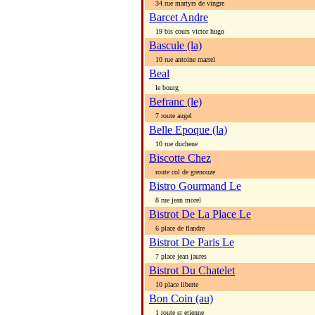
34 rue martyrs de vingre
Barcet Andre
19 bis cours victor hugo
Bascule (la)
10 rue antoine marrel
Beal
le bourg
Befranc (le)
7 route augel
Belle Epoque (la)
10 rue duchene
Biscotte Chez
route col de grenouze
Bistro Gourmand Le
8 rue jean morel
Bistrot De La Place Le
6 place de flandre
Bistrot De Paris Le
7 place jean jaures
Bistrot Du Chatelet
10 place liberte
Bon Coin (au)
1 route st etienne