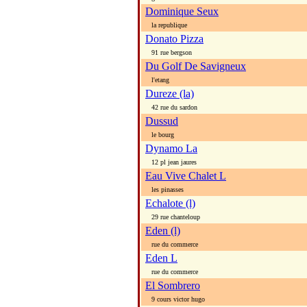
Dominique Seux
la republique
Donato Pizza
91 rue bergson
Du Golf De Savigneux
l'etang
Dureze (la)
42 rue du sardon
Dussud
le bourg
Dynamo La
12 pl jean jaures
Eau Vive Chalet L
les pinasses
Echalote (l)
29 rue chanteloup
Eden (l)
rue du commerce
Eden L
rue du commerce
El Sombrero
9 cours victor hugo