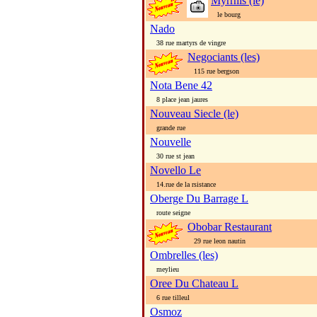
Myrrhis (le)
le bourg
Nado
38 rue martyrs de vingre
Negociants (les)
115 rue bergson
Nota Bene 42
8 place jean jaures
Nouveau Siecle (le)
grande rue
Nouvelle
30 rue st jean
Novello Le
14.rue de la rsistance
Oberge Du Barrage L
route seigne
Obobar Restaurant
29 rue leon nautin
Ombrelles (les)
meylieu
Oree Du Chateau L
6 rue tilleul
Osmoz