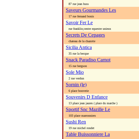
87 rue jean huss
Saveurs Gourmandes Les
17 rue fernand bonis
Savoir Fer Le
rue franklin;centre equestre unieux
Secrets De Cepages
chateau de la chazotte
Sicilia Antica
35 rue la becque
Snack Paradiso Carnot
15 rue bergson
Sole Mio
2 rue verdun
Sornin (le)
6 place bouverie
Souvenirs D Enfance
13 place jean jaures ( place du marche )
Sportif Snc Mazille Le
103 place marronniers
Sushi Ren
19 rue michel rondet
Table Buissonniere La