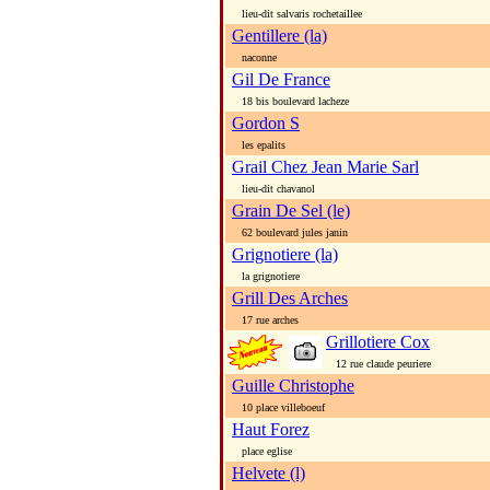
lieu-dit salvaris rochetaillee
Gentillere (la)
naconne
Gil De France
18 bis boulevard lacheze
Gordon S
les epalits
Grail Chez Jean Marie Sarl
lieu-dit chavanol
Grain De Sel (le)
62 boulevard jules janin
Grignotiere (la)
la grignotiere
Grill Des Arches
17 rue arches
Grillotiere Cox
12 rue claude peuriere
Guille Christophe
10 place villeboeuf
Haut Forez
place eglise
Helvete (l)