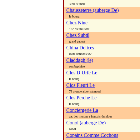
3 rue st marc
Chausseterre (auberge De)
le bourg
Chez Nine
122 rue mulsant
Chez Subtil
grand paquet
China Delices
route nationale 82
Claddagh (le)
combeplaine
Clos D Urfe Le
le bourg
Clos Fleuri Le
76 avenue albert raimond
Clos Perche Le
le bourg
Conciergerie La
zac des murons r francois durafour
Conol (auberge De)
conol
Copains Comme Cochons