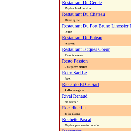
Restaurant Du Cercle
15 place hotel de ville
Restaurant Du Chateau
16 rue eglise
Restaurant Du Port Bruno Linossier 
le port
Restaurant Du Poteau
le poteau
Restaurant Jacques Coeur
15 route roanne
Resto Passion
5 rue pierre maillot
Retro Sarl Le
fouet
Riccardo Et Ce Sarl
4 allee orangerie
Rival Renaud
rue centrale
Rocadine La
za les plaines
Rochette Pascal
30 place promenades populle