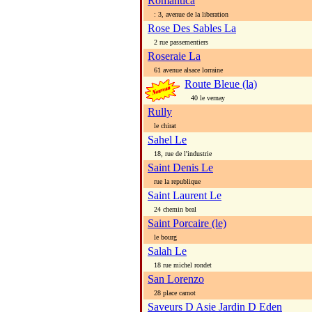
Romantica
: 3, avenue de la liberation
Rose Des Sables La
2 rue passementiers
Roseraie La
61 avenue alsace lorraine
Route Bleue (la)
40 le vernay
Rully
le chirat
Sahel Le
18, rue de l'industrie
Saint Denis Le
rue la republique
Saint Laurent Le
24 chemin beal
Saint Porcaire (le)
le bourg
Salah Le
18 rue michel rondet
San Lorenzo
28 place carnot
Saveurs D Asie Jardin D Eden