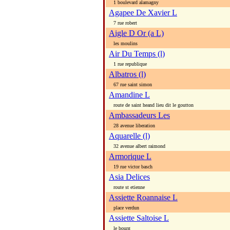
1 boulevard alamagny
Agapee De Xavier L
7 rue robert
Aigle D Or (a L)
les moulins
Air Du Temps (l)
1 rue republique
Albatros (l)
67 rue saint simon
Amandine L
route de saint heand lieu dit le goutton
Ambassadeurs Les
28 avenue liberation
Aquarelle (l)
32 avenue albert raimond
Armorique L
19 rue victor basch
Asia Delices
route st etienne
Assiette Roannaise L
place verdun
Assiette Saltoise L
le bourg