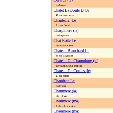
Cesarde (la)
le chateau
Chalet La Boule D Or
42 rue rene cassin
Chantecler Le
5 cours fauriel
Charpiniere (la)
la charpiniere
Chat Botte Le
rue benoit malon
Chateau Blanchard Le
36 rue st galmier
Chateau De Champlong (le)
100 chemin de la chapelle
Chateau De Cordes (le)
17 rue cordes
Chaudron Le
route boen
Chaumiere (la)
place devise
Chaumiere (ma)
1 place de la mairie
Chaumiere (ma)