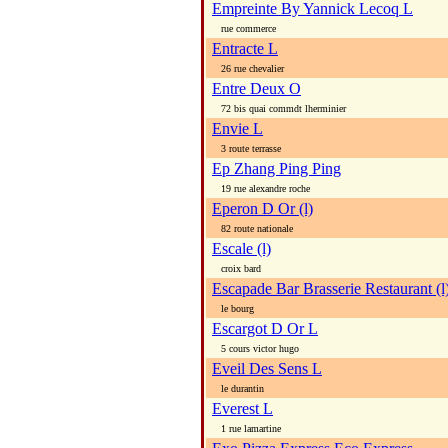
Empreinte By Yannick Lecoq L
rue commerce
Entracte L
26 rue chevalier
Entre Deux O
72 bis quai commdt lherminier
Envie L
3 route terrasse
Ep Zhang Ping Ping
19 rue alexandre roche
Eperon D Or (l)
82 route nationale
Escale (l)
croix bard
Escapade Bar Brasserie Restaurant (l
le bourg
Escargot D Or L
5 cours victor hugo
Eveil Des Sens L
le durantin
Everest L
1 rue lamartine