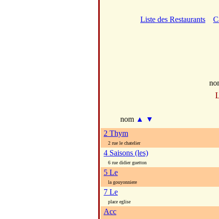
Liste des Restaurants
C
no
L
nom
▲
▼
2 Thym
2 rue le chatelier
4 Saisons (les)
6 rue didier guetton
5 Le
la gouyonniere
7 Le
place eglise
Acc