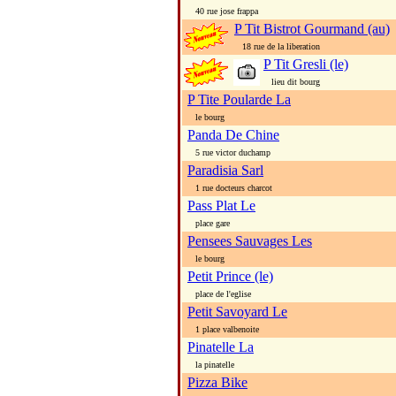
40 rue jose frappa
P Tit Bistrot Gourmand (au)
18 rue de la liberation
P Tit Gresli (le)
lieu dit bourg
P Tite Poularde La
le bourg
Panda De Chine
5 rue victor duchamp
Paradisia Sarl
1 rue docteurs charcot
Pass Plat Le
place gare
Pensees Sauvages Les
le bourg
Petit Prince (le)
place de l'eglise
Petit Savoyard Le
1 place valbenoite
Pinatelle La
la pinatelle
Pizza Bike