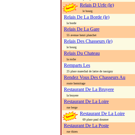
Relais D Urfe (le)
le bourg
Relais De La Borde (le)
la borde
Relais De La Gare
55 avenue henri planchet
Relais Des Chasseurs (le)
le bourg
Relais Du Chateau
la roche
Remparts Les
25 place marechal de lattre de tassigny
Rendez Vous Des Chasseurs Au
route hermitage
Restaurant De La Bruyere
la bruyere
Restaurant De La Loire
rue berge
Restaurant De La Loire
69 place paul doumer
Restaurant De La Poste
rue thiers