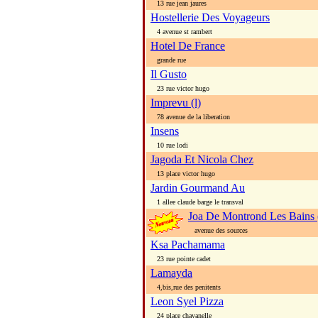
13 rue jean jaures
Hostellerie Des Voyageurs
4 avenue st rambert
Hotel De France
grande rue
Il Gusto
23 rue victor hugo
Imprevu (l)
78 avenue de la liberation
Insens
10 rue lodi
Jagoda Et Nicola Chez
13 place victor hugo
Jardin Gourmand Au
1 allee claude barge le transval
Joa De Montrond Les Bains 
avenue des sources
Ksa Pachamama
23 rue pointe cadet
Lamayda
4,bis,rue des penitents
Leon Syel Pizza
24 place chavanelle