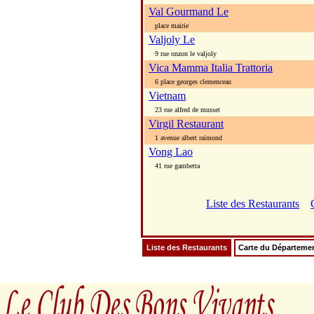
Val Gourmand Le
place mairie
Valjoly Le
9 rue onzon le valjoly
Vica Mamma Italia Trattoria
6 place georges clemenceau
Vietnam
23 rue alfred de musset
Virgil Restaurant
1 avenue albert raimond
Vong Lao
41 rue gambetta
Liste des Restaurants
Liste des Restaurants
Carte du Départeme