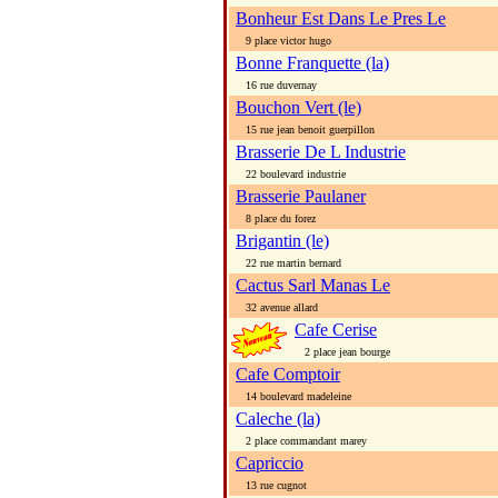
Bonheur Est Dans Le Pres Le
9 place victor hugo
Bonne Franquette (la)
16 rue duvernay
Bouchon Vert (le)
15 rue jean benoit guerpillon
Brasserie De L Industrie
22 boulevard industrie
Brasserie Paulaner
8 place du forez
Brigantin (le)
22 rue martin bernard
Cactus Sarl Manas Le
32 avenue allard
Cafe Cerise
2 place jean bourge
Cafe Comptoir
14 boulevard madeleine
Caleche (la)
2 place commandant marey
Capriccio
13 rue cugnot