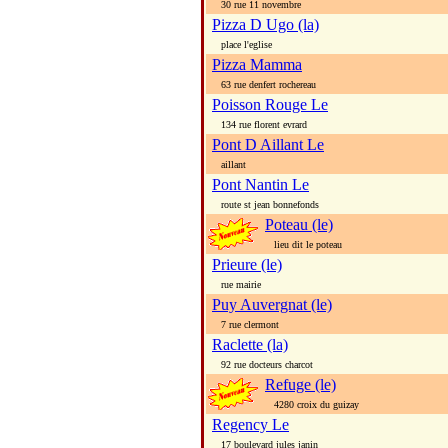
30 rue 11 novembre
Pizza D Ugo (la)
place l'eglise
Pizza Mamma
63 rue denfert rochereau
Poisson Rouge Le
134 rue florent evrard
Pont D Aillant Le
aillant
Pont Nantin Le
route st jean bonnefonds
Poteau (le)
lieu dit le poteau
Prieure (le)
rue mairie
Puy Auvergnat (le)
7 rue clermont
Raclette (la)
92 rue docteurs charcot
Refuge (le)
4280 croix du guizay
Regency Le
17 boulevard jules janin