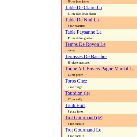
88 rue jean jaures
Table De Claire La
91 rue doct louis destre
Table De Nini La
4 rue beaulieu
Table Paysanne La
41 rue didier guetton
Temps De Royon Le
royon
Terrasses De Bacchus
35 place massenet
Toque A L Envers Pague Martial La
13 rue praire
Toros Chez
5 rue rivage
Tourdion (le)
17 rue sully
Trilili Eurl
8 place forez
Trot Gourmand (le)
4 rue franklin
Trot Gourmand Le
4 rue franklin