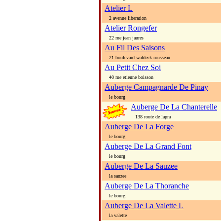
Atelier L
2 avenue liberation
Atelier Rongefer
22 rue jean jaures
Au Fil Des Saisons
21 boulevard waldeck rousseau
Au Petit Chez Soi
40 rue etienne boisson
Auberge Campagnarde De Pinay
le bourg
Auberge De La Chanterelle
138 route de lapra
Auberge De La Forge
le bourg
Auberge De La Grand Font
le bourg
Auberge De La Sauzee
la sauzee
Auberge De La Thoranche
le bourg
Auberge De La Valette L
la valette