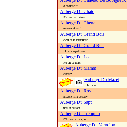
Auberge Du Chateau De Bobigneux
ld bobigneux
Auberge Du Chato
165, rue du chateau
Auberge Du Chene
le chene pignard
Auberge Du Grand Bois
le col de la republique
Auberge Du Grand Bois
col de la republique
Auberge Du Lac
lieu dit de mars
Auberge Du Marais
le bourg
Auberge Du Mazet
le mazet
Auberge Du Roy
impasse saint exupery
Auberge Du Sapt
moulin du sapt
Auberge Du Tremplin
619 chemin tremplin
Auberge Du Vernolon