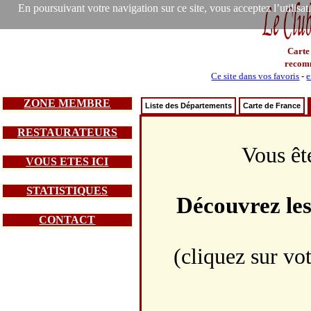
En poursuivant votre navigation sur ce site, vous acceptez l’utilisa
Carte
recom
Ce site dans vos favoris
-
e
ZONE MEMBRE
Liste des Départements
Carte de France
RESTAURATEURS
Vous êt
VOUS ETES ICI
STATISTIQUES
Découvrez le
CONTACT
(cliquez sur vo