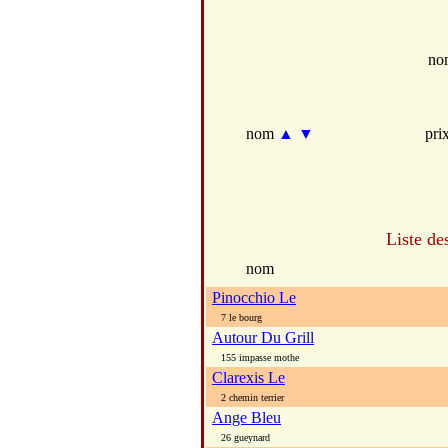
no
nom
▲
▼
pri
Liste de
nom
Pinocchio Le
7 le bourg
Autour Du Grill
155 impasse mothe
Clarexis Le
2 chemin terrier
Ange Bleu
26 gueynard