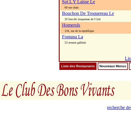
Sot L Y Laisse Le
60 rue chais
Bouchon De Troquereau Le
29 lieu-dit troquereau de l\'isle
Homerols
134, rue de la republique
Fontana La
53 avenue gallieni
Lis
Liste des Restaurants
Nouveaux Menus
recherche de