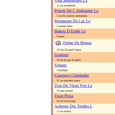
Villa Mondenard La
11 rue mondenard
Popote De L Antiquaire La
5 rue des anciens combattants
Restaurant Du Lac Le
3 moulin blanc
Bateau D Emile Le
8 penot
Ferme De Bignac
20 lieu dit grand bignac
Gastrom
32 rue du gen de gaulle
Sobago
3 feuillade
Casenove Christophe
67 rue president carnot
Tour Du Vieux Port La
23 quai souchet
Team Pizza
62 rue victor hugo
Auberge Des Treilles L
11 rue treilles