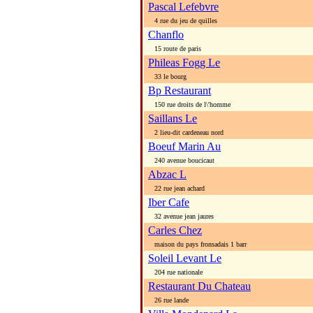
Pascal Lefebvre
4 rue du jeu de quilles
Chanflo
15 route de paris
Phileas Fogg Le
33 le bourg
Bp Restaurant
150 rue droits de l\'homme
Saillans Le
2 lieu-dit cardeneau nord
Boeuf Marin Au
240 avenue boucicaut
Abzac L
22 rue jean achard
Iber Cafe
32 avenue jean jaures
Carles Chez
maison du pays fronsadais 1 barr
Soleil Levant Le
204 rue nationale
Restaurant Du Chateau
26 rue lande