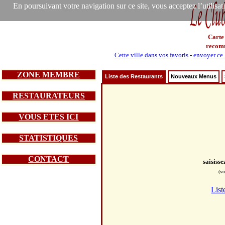
En poursuivant votre navigation sur ce site, vous acceptez l’utilisa
Carte
recom
Cette ville dans vos favoris
-
envoyer ce 
ZONE MEMBRE
Liste des Restaurants
Nouveaux Menus
RESTAURATEURS
VOUS ETES ICI
STATISTIQUES
CONTACT
saisiss
(vo
List