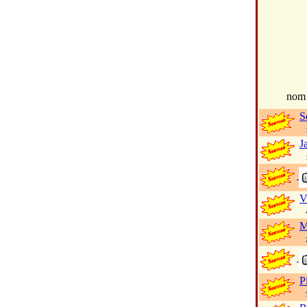
no
S
10
J
1 
V
49
M
2 
P
7 