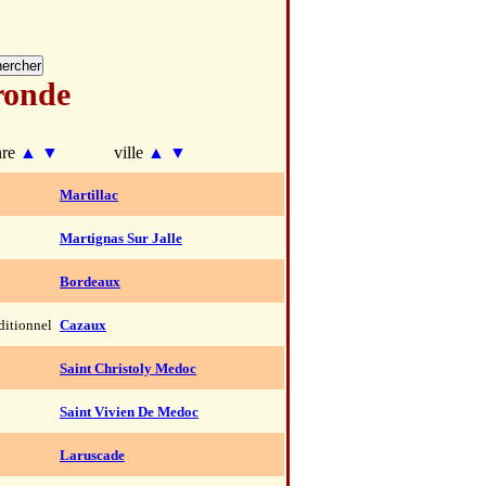
ronde
nre
▲
▼
ville
▲
▼
Martillac
Martignas Sur Jalle
Bordeaux
ditionnel
Cazaux
Saint Christoly Medoc
Saint Vivien De Medoc
Laruscade