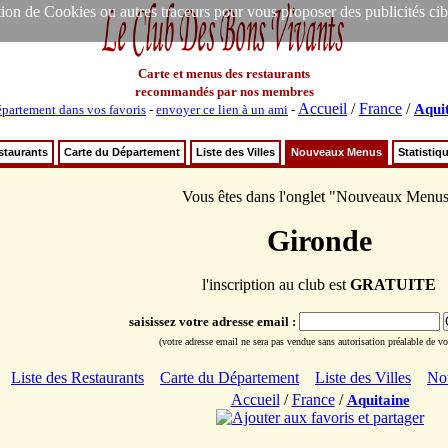
ion de Cookies ou autres traceurs pour vous proposer des publicités ciblée
Carte et menus des restaurants
recommandés par nos membres
Accueil
/
France
/
Aqui
partement dans vos favoris
-
envoyer ce lien à un ami
-
staurants
Carte du Département
Liste des Villes
Nouveaux Menus
Statistiq
Vous êtes dans l'onglet "Nouveaux Menu
Gironde
l'inscription au club est
GRATUITE
saisissez votre adresse email :
(votre adresse email ne sera pas vendue sans autorisation préalable de vot
Liste des Restaurants
Carte du Département
Liste des Villes
No
Accueil
/
France
/
Aquitaine