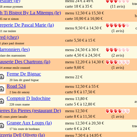
esinier (le)
menu 24 € à 49 €
tra
carte 18 € à 35 €
(11 avis)
 avenue pyrenees
h Ti Bistrot By La Mitemps (le)
menu 12,50 € à 15,50 €
b
carte 10,90 € à 16,90 €
 rue st simon
reperie De Pascal Marie (la)
menu 9,50 € à 14,50 €
c
(1 avis)
 rue teulere
red (chez)
carte 5,50 € à 15 €
place paul doumer
arronniers (les)
menu 24,50 € à 30 €
carte 4,50 € à 24,50 €
(2 avis)
ace des marronniers
auserie Des Chartrons (la)
menu 12,20 € à 14,30 €
carte 9,60 €
(1 avis)
 avenue emile counord
Ferme De Bignac
menu 22 €
20 lieu dit grand bignac
Road 524
menu 12,50 € à 55 €
carte 9 € à 17,50 €
2 lieu dit sencey
Comptoir D Indochine
menu 13,80 €
a
carte 5 € à 12,80 €
228 cours marne
ierres En Pierres (restaurant De)
menu 12,50 €
carte 8 € à 11,50 €
(1 avis)
 cours pierre lassalle
Grange Aux Loups (la)
menu 12,50 € à 20,50 €
tra
carte 6 € à 24 €
17 bis route de bordeaux
izzeria Dell Oliveto (la)
menu 7,50 € à 14,95 €