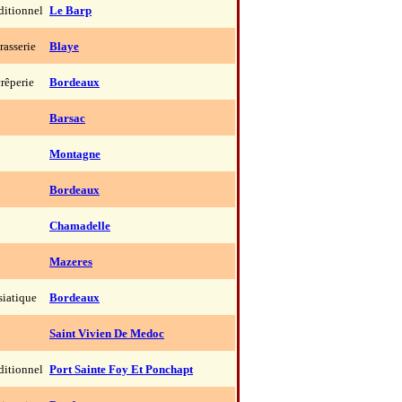
ditionnel
Le Barp
rasserie
Blaye
rêperie
Bordeaux
Barsac
Montagne
Bordeaux
Chamadelle
Mazeres
siatique
Bordeaux
Saint Vivien De Medoc
ditionnel
Port Sainte Foy Et Ponchapt