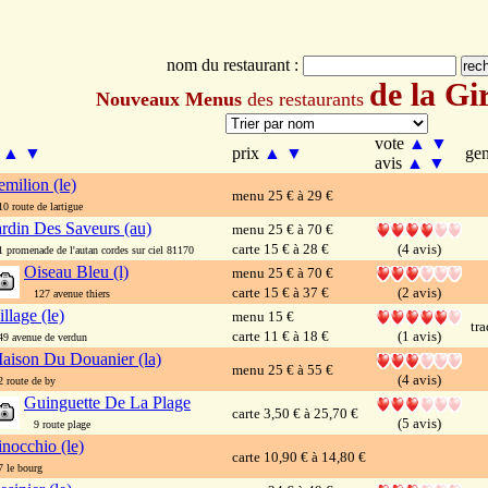
nom du restaurant :
de la Gi
Nouveaux Menus
des restaurants
vote
▲
▼
m
▲
▼
prix
▲
▼
ge
avis
▲
▼
emilion (le)
menu 25 € à 29 €
 route de lartigue
ardin Des Saveurs (au)
menu 25 € à 70 €
carte 15 € à 28 €
(4 avis)
promenade de l'autan cordes sur ciel 81170
Oiseau Bleu (l)
menu 25 € à 70 €
carte 15 € à 37 €
(2 avis)
127 avenue thiers
illage (le)
menu 15 €
tra
carte 11 € à 18 €
(1 avis)
 avenue de verdun
aison Du Douanier (la)
menu 25 € à 55 €
(4 avis)
route de by
Guinguette De La Plage
carte 3,50 € à 25,70 €
(5 avis)
9 route plage
inocchio (le)
carte 10,90 € à 14,80 €
le bourg