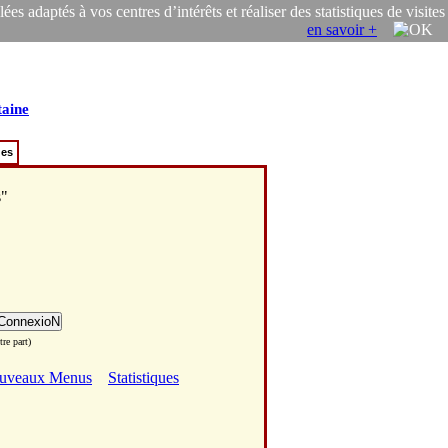
s adaptés à vos centres d’intérêts et réaliser des statistiques de visites
en savoir +
taine
ues
s"
re part)
uveaux Menus
Statistiques