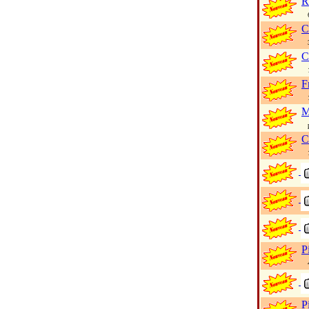
R
68
C
35
C
11
F
1 
M
pl
C
14
P
45
P