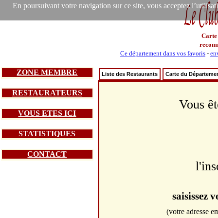
En poursuivant votre navigation sur ce site, vous acceptez l’utilisa
Carte
recom
Ce département dans vos favoris
-
en
ZONE MEMBRE
Liste des Restaurants
Carte du Départeme
RESTAURATEURS
Vous êt
VOUS ETES ICI
STATISTIQUES
CONTACT
l'in
saisissez 
(votre adresse em