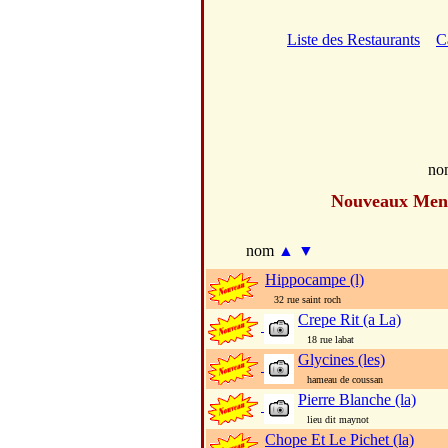
Liste des Restaurants
C
no
Nouveaux Men
nom
▲
▼
Hippocampe (l)
32 rue saint roch
Crepe Rit (a La)
18 rue labat
Glycines (les)
hameau de coussan
Pierre Blanche (la)
lieu dit maynot
Chope Et Le Pichet (la)