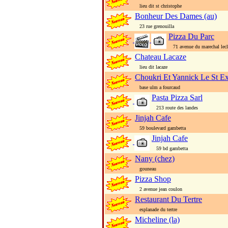
lieu dit st christophe
Bonheur Des Dames (au)
23 rue grenouilla
Pizza Du Parc
71 avenue du marechal lecl
Chateau Lacaze
lieu dit lacaze
Choukri Et Yannick Le St Ex
base ulm a fourcaud
Pasta Pizza Sarl
213 route des landes
Jinjah Cafe
59 boulevard gambetta
Jinjah Cafe
59 bd gambetta
Nany (chez)
gouneau
Pizza Shop
2 avenue jean coulon
Restaurant Du Tertre
esplanade du tertre
Micheline (la)