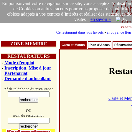
En poursuivant votre navigation sur ce site, vous acceptez l’utilisation
de Cookies ou autres traceurs pour vous proposer des publicités
ciblées adaptés à vos centres d’intérêts et réaliser des statistiques de
visites
en savoir +
Carte
recom
Ce restaurant dans vos favoris
-
envoyer ce lien
ZONE MEMBRE
Carte et Menus
Plan d'Accès
Réservatio
RESTAURATEURS
-
Mode d'emploi
-
Inscription, Mise à jour
Rest
-
Partenariat
-
Demande d'autocollant
n° de téléphone du restaurant :
Carte et Me
OU
nom du restaurant :