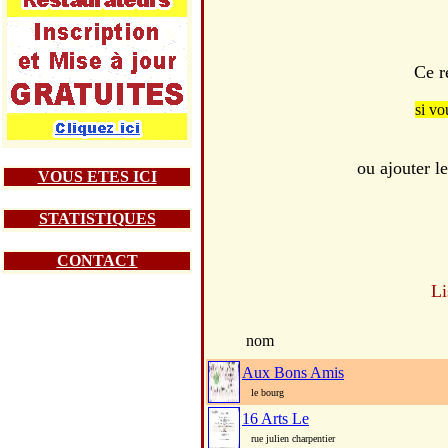
Ce r
si vo
ou ajouter 
VOUS ETES ICI
STATISTIQUES
CONTACT
Li
nom
Aux Bons Amis
le bourg
16 Arts Le
rue julien charpentier