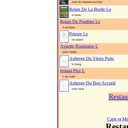
route de varennes-sur-teche
Relais De La Borde Le
la borde
Relais Du Pouthier Le
le pouthier
Prieure Le
rue mairie
Assiette Roannaise L
place verdun
Auberge Du Vieux Puits
le bourg
Instant Pizz L
1 rue stade
Auberge Du Bon Accueil
croix lucas
Restau
Carte et M
Rest