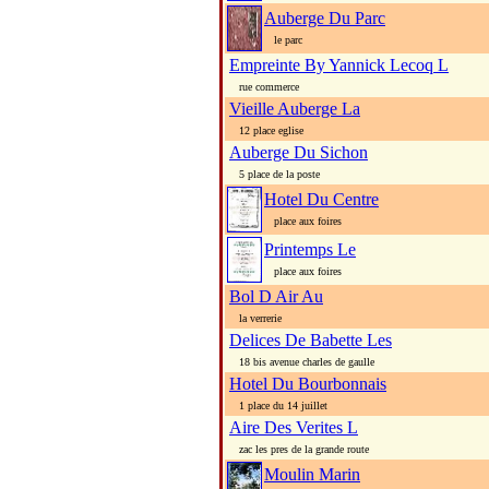
Auberge Du Parc
le parc
Empreinte By Yannick Lecoq L
rue commerce
Vieille Auberge La
12 place eglise
Auberge Du Sichon
5 place de la poste
Hotel Du Centre
place aux foires
Printemps Le
place aux foires
Bol D Air Au
la verrerie
Delices De Babette Les
18 bis avenue charles de gaulle
Hotel Du Bourbonnais
1 place du 14 juillet
Aire Des Verites L
zac les pres de la grande route
Moulin Marin