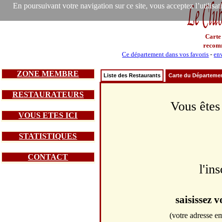
En poursuivant votre navigation sur ce site, vous acceptez l’utilisa
Carte
recom
Ce département dans vos favoris
-
env
ZONE MEMBRE
Liste des Restaurants
Carte du Départeme
RESTAURATEURS
Vous êtes
VOUS ETES ICI
STATISTIQUES
CONTACT
l'in
saisissez 
(votre adresse em