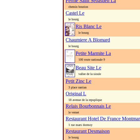
Ferme Saint Sebastien La
chemin bourion
Castel Le
le bourg
Ris Blanc Le
le bourg
Chaumiere A Blomard
le bourg
Petite Marmite La
100 route nationale 9
Beau Site Le
vallee de la sioule
Petit Zinc Le
3 place rantian
Original L
18 avenue de la repuplique
Relais Bourbonnais Le
le vernet
Restaurant Hotel De France Montmar
1 rue marx dormoy
Restaurant Desmaison
le bourg