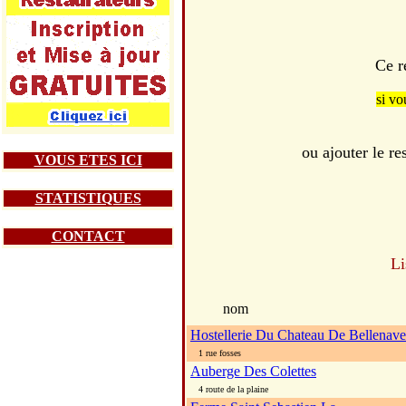
Ce r
si vo
ou ajouter le 
VOUS ETES ICI
STATISTIQUES
CONTACT
Li
nom
Hostellerie Du Chateau De Bellenave
1 rue fosses
Auberge Des Colettes
4 route de la plaine