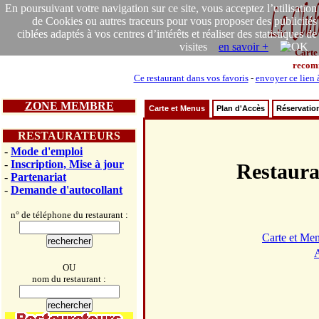
En poursuivant votre navigation sur ce site, vous acceptez l’utilisation
de Cookies ou autres traceurs pour vous proposer des publicités
ciblées adaptés à vos centres d’intérêts et réaliser des statistiques de
visites
en savoir +
Carte
recom
Ce restaurant dans vos favoris
-
envoyer ce lien 
ZONE MEMBRE
Carte et Menus
Plan d'Accès
Réservatio
RESTAURATEURS
-
Mode d'emploi
-
Inscription, Mise à jour
Restaur
-
Partenariat
-
Demande d'autocollant
n° de téléphone du restaurant :
Carte et Me
A
OU
nom du restaurant :