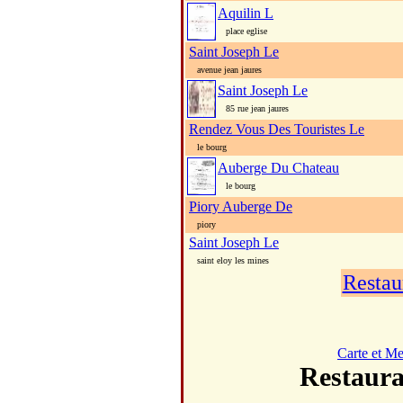
Aquilin L
place eglise
Saint Joseph Le
avenue jean jaures
Saint Joseph Le
85 rue jean jaures
Rendez Vous Des Touristes Le
le bourg
Auberge Du Chateau
le bourg
Piory Auberge De
piory
Saint Joseph Le
saint eloy les mines
Restau
Carte et M
Restau