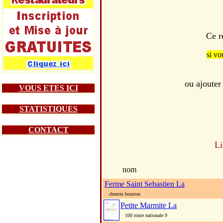
Ce r
si vo
ou ajouter
VOUS ETES ICI
STATISTIQUES
CONTACT
Li
nom
Ferme Saint Sebastien La
chemin bourion
Petite Marmite La
100 route nationale 9