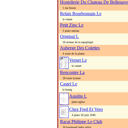
Hostellerie Du Chateau De Bellenave
1 rue fosses
Relais Bourbonnais Le
le vernet
Petit Zinc Le
3 place rantian
Original L
18 avenue de la repuplique
Auberge Des Colettes
4 route de la plaine
Vernet Le
le vernet
Rencontre La
28 route lyonne
Castel Le
le bourg
Aquilin L
place eglise
Chez Fred Et Vero
4 place 18 juin 1940
Racat Philippe Le Club
39 boulevard ledru rollin