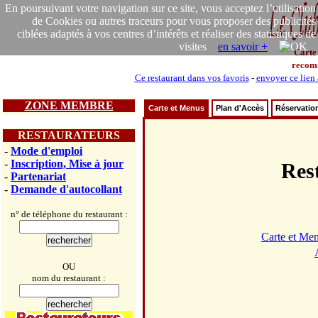
En poursuivant votre navigation sur ce site, vous acceptez l’utilisation
de Cookies ou autres traceurs pour vous proposer des publicités
ciblées adaptés à vos centres d’intérêts et réaliser des statistiques de
visites
en savoir +
Carte
recom
Ce restaurant dans vos favoris
-
envoyer ce lien
ZONE MEMBRE
Carte et Menus
Plan d'Accès
Réservatio
RESTAURATEURS
-
Mode d'emploi
-
Inscription, Mise à jour
Res
-
Partenariat
-
Demande d'autocollant
n° de téléphone du restaurant :
Carte et Me
OU
nom du restaurant :