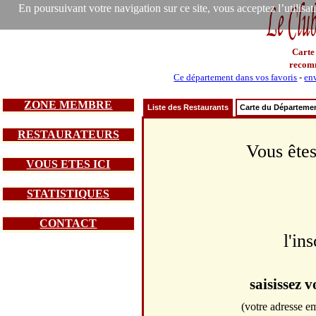
En poursuivant votre navigation sur ce site, vous acceptez l’utilisa
Carte
recom
Ce département dans vos favoris
-
env
ZONE MEMBRE
Liste des Restaurants
Carte du Départeme
RESTAURATEURS
Vous êtes
VOUS ETES ICI
STATISTIQUES
CONTACT
l'in
saisissez 
(votre adresse em