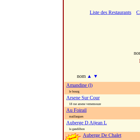
Liste des Restaurants
C
no
nom
▲
▼
Amandine (l)
le bourg
Arsene Sur Cour
18 rue arsene vernemouze
Au Foirail
maillargues
Auberge D Aijean L
la gandilhon
Auberge De Chalet