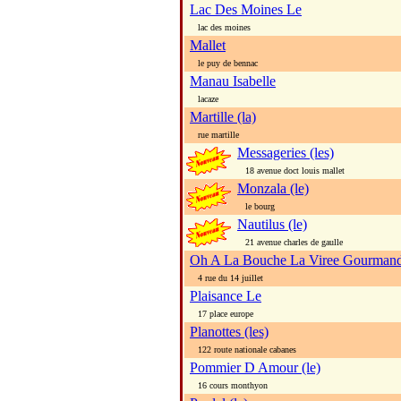
Lac Des Moines Le
lac des moines
Mallet
le puy de bennac
Manau Isabelle
lacaze
Martille (la)
rue martille
Messageries (les)
18 avenue doct louis mallet
Monzala (le)
le bourg
Nautilus (le)
21 avenue charles de gaulle
Oh A La Bouche La Viree Gourman
4 rue du 14 juillet
Plaisance Le
17 place europe
Planottes (les)
122 route nationale cabanes
Pommier D Amour (le)
16 cours monthyon