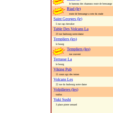
le hameau des chazeaux route de bressange
Riad (le)
route de bressange a cote du stade
Saint Georges (le)
5 rue cap chevalier
Table Des Volcans La
23 rue faubourg notre-dame
Templiers (les)
le bourg
Templiers (les)
rue couvent
Terrasse La
le bourg
Viking Pub
11 cours spy des ternes
Volcans Les
22 rue du faubourg notre dame
Volpilieres (les)
trailus
Yuki Sushi
3 place pierre semard