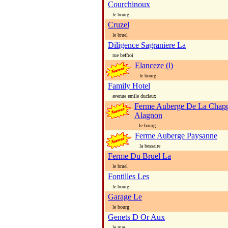
Courchinoux
le bourg
Cruzel
le bruel
Diligence Sagraniere La
rue beffroi
Elanceze (l)
le bourg
Family Hotel
avenue emile duclaux
Ferme Auberge De La Chapp
Alagnon
le bourg
Ferme Auberge Paysanne
la bessaire
Ferme Du Bruel La
le bruel
Fontilles Les
le bourg
Garage Le
le bourg
Genets D Or Aux
le mas