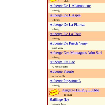
chalet
Auberge De L Allagnonette
le bourg
Auberge De L Aspre
le bourg
Auberge De La Planeze
le bourg
Auberge De La Tour
le bourg
Auberge De Puech Verny
puech verny
Auberge Des Montagnes Adm Sarl
le bourg
Auberge Du Lac
72 rue chabannes
Auberge Fleurie
avenue aurillac
Auberge Paysanne L
le bourg
Augerge Du Puy L Abbe
le bourg
Bailliage (le)
rue notre dame