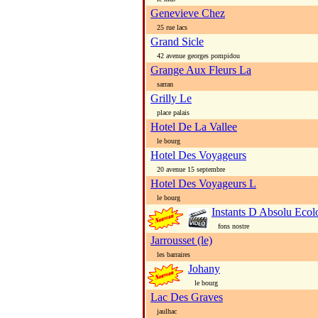
Genevieve Chez
25 rue lacs
Grand Sicle
42 avenue georges pompidou
Grange Aux Fleurs La
sarran
Grilly Le
place palais
Hotel De La Vallee
le bourg
Hotel Des Voyageurs
20 avenue 15 septembre
Hotel Des Voyageurs L
le bourg
Instants D Absolu Eco
fons nostre
Jarrousset (le)
les barraires
Johany
le bourg
Lac Des Graves
jaulhac