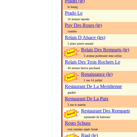
Pradel (le)
le bourg
Prado Le
16 avenue laprade
Puy Des Roses (le)
combes
Relais D Alsace (les)
2 place pierre semard
Relais Des Remparts (le)
5 avenue professeur rene rollier
Relais Des Trois Rochers Le
44 avenue hector peschaud
Renaissance (le)
1 rue 14 juillet
Restaurant De La Meridienne
garabit
Restaurant De La Paix
2 rue st martin
Restaurant Des Remparts
esplanade de barrouze
Resto Schuss
tour sumene super lioran
Riad (le)