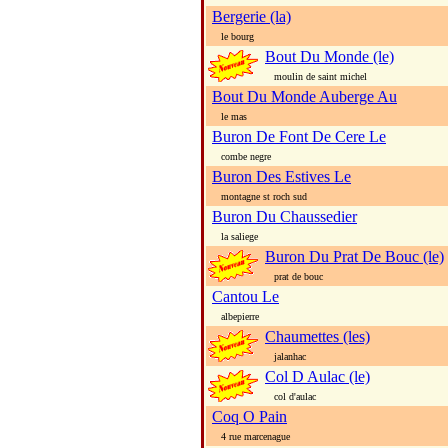
Bergerie (la)
le bourg
Bout Du Monde (le)
moulin de saint michel
Bout Du Monde Auberge Au
le mas
Buron De Font De Cere Le
combe negre
Buron Des Estives Le
montagne st roch sud
Buron Du Chaussedier
la saliege
Buron Du Prat De Bouc (le)
prat de bouc
Cantou Le
albepierre
Chaumettes (les)
jalanhac
Col D Aulac (le)
col d'aulac
Coq O Pain
4 rue marcenague