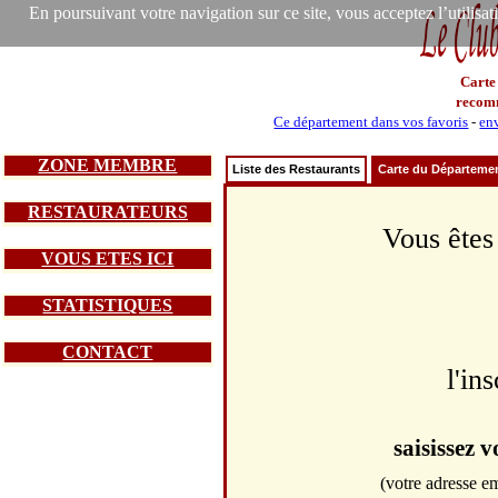
En poursuivant votre navigation sur ce site, vous acceptez l’utilisa
Carte
recom
Ce département dans vos favoris
-
env
ZONE MEMBRE
Liste des Restaurants
Carte du Départeme
RESTAURATEURS
Vous êtes
VOUS ETES ICI
STATISTIQUES
CONTACT
l'in
saisissez 
(votre adresse em