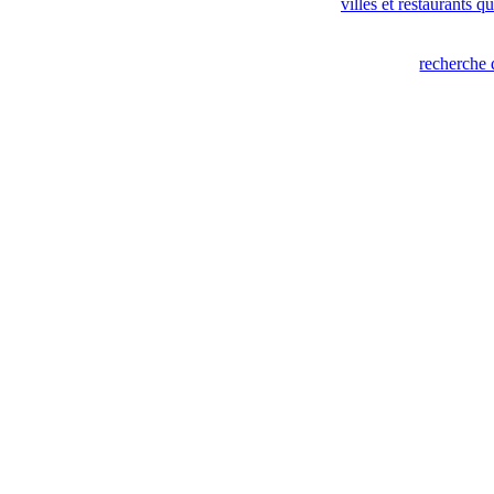
villes et restaurants 
recherche 