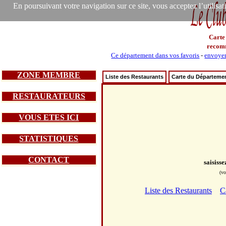
En poursuivant votre navigation sur ce site, vous acceptez l’utilisa
Carte
recom
Ce département dans vos favoris
-
envoyer
ZONE MEMBRE
Liste des Restaurants
Carte du Départeme
RESTAURATEURS
VOUS ETES ICI
STATISTIQUES
CONTACT
saisiss
(vo
Liste des Restaurants
C