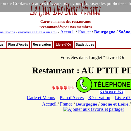
ion de Cookies ou autres traceurs pour vous proposer des publicités ciblée
Carte et menus des restaurants
recommandés par nos membres
-
Accueil
/
France
/
/
Bourgogne
Saône 
os favoris
-
envoyer ce lien à un ami
nus
Plan d'Accès
Réservation
Livre d'Or
Statistiques
Vous êtes dans l'onglet "Livre d'Or"
Restaurant : AU P'TIT 
Carte et Menus
Plan d'Accès
Réservation
Livre d'
Accueil
/
France
/
/
Bourgogne
Saône et Loire