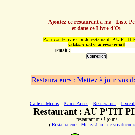
Ajoutez ce restaurant à ma "Liste P
et dans ce Livre d'Or
Pour voir le livre d'or du restaurant : AU P'TI
saisissez votre adresse email
Email :
Restaurateurs : Mettez à jour vos 
Carte et Menus
Plan d'Accès
Réservation
Livre d
Restaurant : AU P'TIT 
restaurant mis à jour
/
(
Restaurateurs : Mettez à jour de vos docum