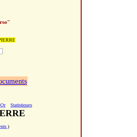
erso"
T PIERRE
documents
'Or
Statistiques
PIERRE
ents
)