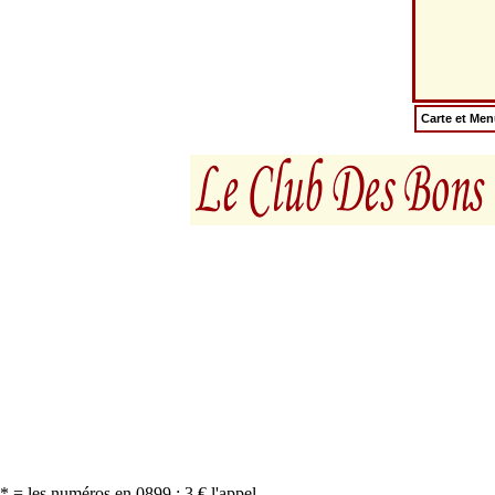
Carte et Me
* = les numéros en 0899 : 3 € l'appel