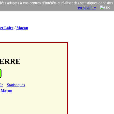
s adaptés à vos centres d’intérêts et réaliser des statistiques de visites
en savoir +
/
et Loire
Macon
PIERRE
Or
Statistiques
/
Macon