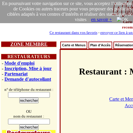
En poursuivant votre navigation sur ce site, vous acceptez l’utilisation
de Cookies ou autres traceurs pour vous proposer des publicités
ciblées adaptés à vos centres d’intérêts et réaliser des statistiques de
visites
en savoir +
Carte
recom
Ce restaurant dans vos favoris
-
envoyer ce lien à un
ZONE MEMBRE
Carte et Menus
Plan d'Accès
Réservatio
RESTAURATEURS
-
Mode d'emploi
-
Inscription, Mise à jour
Restaurant
-
Partenariat
-
Demande d'autocollant
n° de téléphone du restaurant :
Carte et Me
Accu
OU
nom du restaurant :