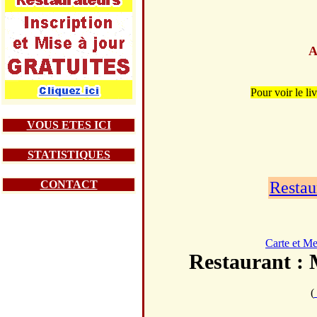
A
Pour voir le
VOUS ETES ICI
STATISTIQUES
CONTACT
Restau
Carte et M
Restaurant
(