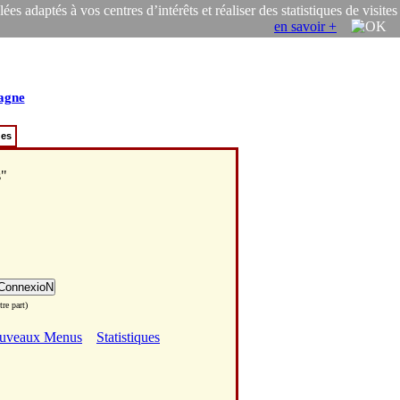
s adaptés à vos centres d’intérêts et réaliser des statistiques de visites
en savoir +
agne
ues
s"
re part)
uveaux Menus
Statistiques