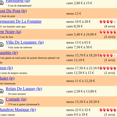
Parenthese (la)
carte 2,90 € à 15 €
6 rue de chateaubriand
out Du Pont (le)
menu 12 €
bout du pont
estaurant De La Fontaine
menu 10 € à 28 €
carte 8,50 €
(4 avis)
 rue fontaine saint guy
ete Noire (la)
carte 5,40 € à 24,90 €
(1 avis)
rue du four
Villa De Louannec (la)
menu 15 € à 65 €
carte 7,50 € à 50 €
4 bis route de trelevern
auphin (le)
menu 15,70 € à 18,20 €
rue gaiete au rond point du poirier direction pleneuf val
carte 12,10 €
(1 avis)
dre
ison (le)
menu 17,50 € à 22,50 €
carte 12,50 € à 15 €
(1 avis)
route de kergrist moelou
halet (le)
menu 11 € à 12,20 €
d clemenceau
Relais De Launay (le)
carte 2,50 € à 13,80 €
18 route arcouest
Cotriade (la)
menu 15,50 € à 29,50 €
174 rue st guirec ploumanac'h
haudron Magique (le)
menu 22 € à 32 €
carte 6 € à 19 €
(1 avis)
place carriere