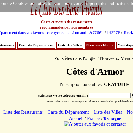
ion de Cookies ou autres traceurs pour vous proposer des publicités ciblée
Carte et menus des restaurants
recommandés par nos membres
Accueil
/
France
/
Bret
épartement dans vos favoris
-
envoyer ce lien à un ami
-
staurants
Carte du Département
Liste des Villes
Nouveaux Menus
Statistiq
Vous êtes dans l'onglet "Nouveaux Menu
Côtes d'Armor
l'inscription au club est
GRATUITE
saisissez votre adresse email :
(votre adresse email ne sera pas vendue sans autorisation préalable de vot
Liste des Restaurants
Carte du Département
Liste des Villes
No
Accueil
/
France
/
Bretagne