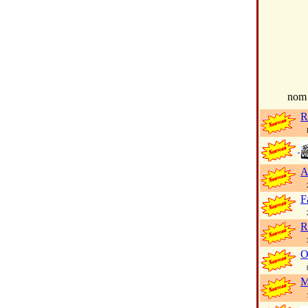
no
R
li
A
26
F
25
R
32
O
89
M
14