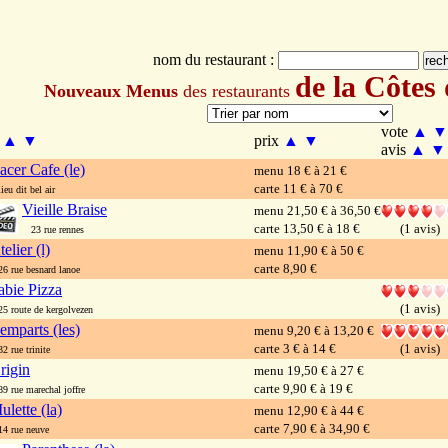
nom du restaurant :
de la Côtes
Nouveaux Menus
des restaurants
vote
▲
▼
m
▲
▼
prix
▲
▼
avis
▲
▼
acer Cafe (le)
menu 18 € à 21 €
carte 11 € à 70 €
eu dit bel air
Vieille Braise
menu 21,50 € à 36,50 €
carte 13,50 € à 18 €
(1 avis)
23 rue rennes
telier (l)
menu 11,90 € à 50 €
carte 8,90 €
 rue besnard lanoe
abie Pizza
(1 avis)
 route de kergolvezen
emparts (les)
menu 9,20 € à 13,20 €
carte 3 € à 14 €
(1 avis)
 rue trinite
rigin
menu 19,50 € à 27 €
carte 9,90 € à 19 €
 rue marechal joffre
ulette (la)
menu 12,90 € à 44 €
carte 7,90 € à 34,90 €
 rue neuve