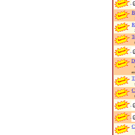
B
1 
R
21
T
8 
D
4 
an
T
5 
C
bl
C
1 