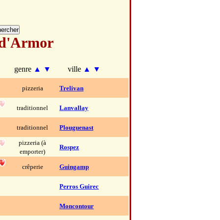
 d'Armor
genre
▲
▼
ville
▲
▼
pizzeria
Trelivan
traditionnel
Lanvallay
traditionnel
Plouguenast
pizzeria (à
Rospez
emporter)
crêperie
Guingamp
Perros Guirec
Moncontour