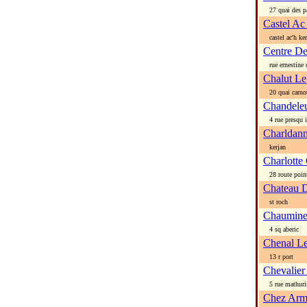
27 quai des p
Castel Ac 
castel ac'h ke
Centre D
rue ernestine 
Chalut Le
20 quai carno
Chandeleu
4 rue presqu i
Charldann
kerjan
Charlotte
28 route point
Chateau 
st roch
Chaumine
4 sq aberic
Chenal L
13 r port
Chevalier
5 rue mathuri
Chez Arm