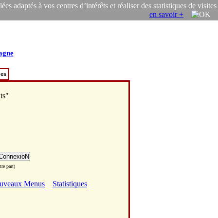
s adaptés à vos centres d’intérêts et réaliser des statistiques de visites
en savoir +
agne
ues
ts"
re part)
uveaux Menus
Statistiques