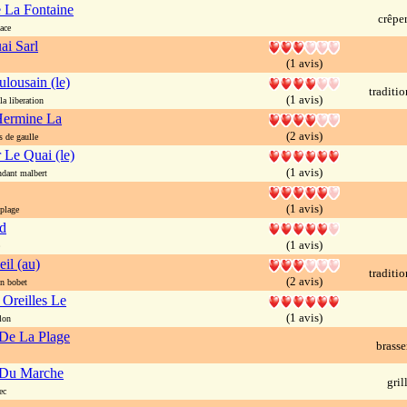
e La Fontaine
crêpe
ace
ai Sarl
(1 avis)
ulousain (le)
traditi
(1 avis)
a liberation
Hermine La
(2 avis)
 de gaulle
 Le Quai (le)
(1 avis)
ant malbert
(1 avis)
plage
d
(1 avis)
il (au)
traditi
(2 avis)
n bobet
Oreilles Le
(1 avis)
lon
 De La Plage
brasse
 Du Marche
gril
ec