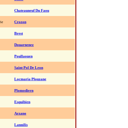
Chateauneuf Du Faou
rie
Crozon
Brest
Douarnenez
Poullaouen
Saint Pol De Leon
Locmaria Plouzane
Plomodiern
Esquibien
Arzano
Lannilis