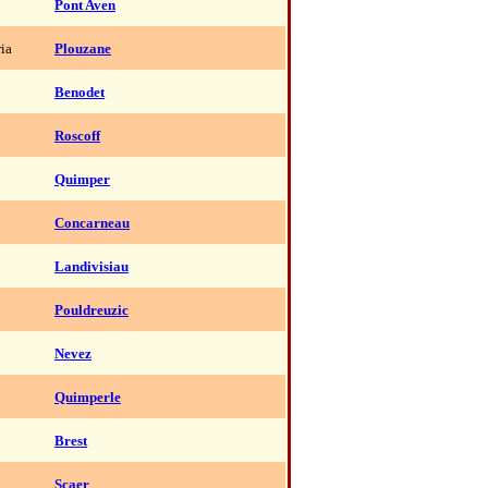
Pont Aven
ria
Plouzane
Benodet
Roscoff
Quimper
Concarneau
Landivisiau
Pouldreuzic
Nevez
Quimperle
Brest
Scaer