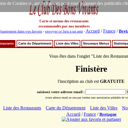
ion de Cookies ou autres traceurs pour vous proposer des publicités ciblée
Carte et menus des restaurants
recommandés par nos membres
Accueil
/
France
/
Bret
épartement dans vos favoris
-
envoyer ce lien à un ami
-
staurants
Carte du Département
Liste des Villes
Nouveaux Menus
Statistiq
Vous êtes dans l'onglet "Liste des Restauran
Finistère
l'inscription au club est
GRATUITE
saisissez votre adresse email :
(votre adresse email ne sera pas vendue sans autorisation préalable de vot
Liste des Restaurants
Carte du Département
Liste des Villes
No
Accueil
/
France
/
Bretagne