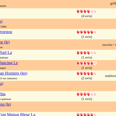
gril
asteur
(4 avis)
a)
l'abbe
Jezegou
(1 avis)
e (le)
ouvrier / 
ine
Sarl La
(1 avis)
meloine
Dancing Le
(1 avis)
nquet
ap Horniers (les)
traditi
(2 avis)
 rue commerce
a)
hia
(1 avis)
 guernisac
ou (la)
s
Tom Maison Bleue La