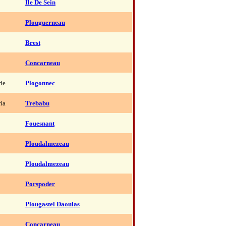
Ile De Sein
Plouguerneau
Brest
Concarneau
rie
Plogonnec
ria
Trebabu
Fouesnant
Ploudalmezeau
Ploudalmezeau
Porspoder
Plougastel Daoulas
Concarneau