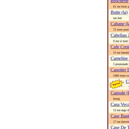
Brocherie
61 rue louis p
Butte (la)
rue mer
Cabane (l
72 route pont 
Cabellan 
9 rue st marc
Cafe Crem
13 rue lamart
Cameline 
5 promenade 
Canotier 
2460 route co
C
13
Capsule (l
bourg
Casa Vecc
13 rue ange de
Case Bant
17 rue douve
Case De 