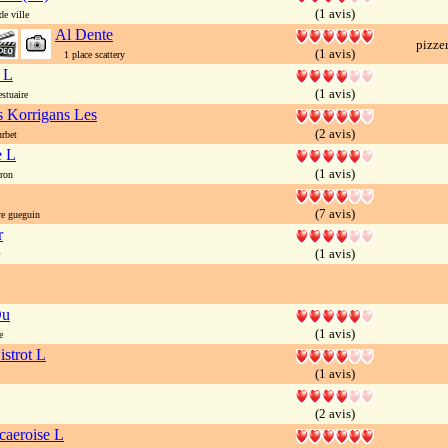
(1 avis)
e ville
Al Dente
pizze
(1 avis)
1 place scattery
 L
(1 avis)
stuaire
s Korrigans Les
(2 avis)
rbet
e L
(1 avis)
eron
(7 avis)
e gueguin
r
(1 avis)
Du
(1 avis)
e
istrot L
(1 avis)
(2 avis)
caeroise L