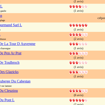
(1 avis)
t
 L
(1 avis)
gaulle
an
crêpe
plage
ourmand Sarl L
(1 avis)
n
L
(2 avis)
rbusse
De La Tour D Auvergne
(1 avis)
d'auvergne
e Pen Ar Prat
(1 avis)
De Toulbroch
(1 avis)
Des Glazicks
(1 avis)
uberge Du Cabestan
rue laennec
Du Cleuziou
(6 avis)
Du Pont L
(2 avis)