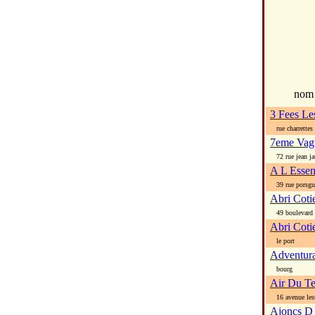
no
3 Fees Le
rue charrettes
7eme Vagu
72 rue jean ja
A L Essen
39 rue porsgu
Abri Coti
49 boulevard c
Abri Coti
le port
Adventur
bourg
Air Du T
16 avenue les
Ajoncs D 