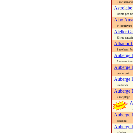
6 rue kernaba
Astrolabe
20 rue gen de 
Atao Am
34 boulevard 
Atelier G
33 rue navari
Athanor 
1 rue henri ba
Auberge 
5 avenue tour 
Auberge D
pen ar prat
Auberge 
toulbroch
Auberge 
7 rue plage
A
2 
Auberge 
cleuziou
Auberge 
paluden