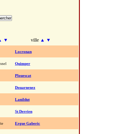
▲
▼
ville
▲
▼
Locronan
onnel
Quimper
Plouescat
Douarnenez
Lanildut
St Derrien
rie
Ergue Gaberic