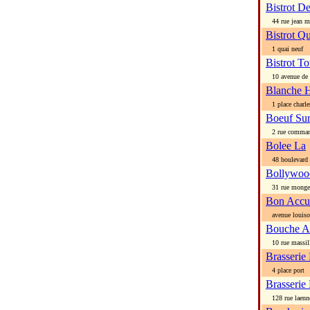
Bistrot D
44 rue jean m
Bistrot Qu
1 quai neuf
Bistrot To
10 avenue de l
Blanche 
1 place charles
Boeuf Sur
2 rue command
Bolee La
48 boulevard 
Bollywoo
31 rue monge
Bon Accue
avenue louiso
Bouche A 
10 rue massil
Brasserie
4 place port
Brasserie
128 rue laenn