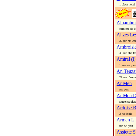
1 place hotel d
Alhambra
corniche de l'e
Alizes Le
37 rue am cou
Ambroisi
49 rue elie fr
Amiral (l)
1 avenue pierr
An Teuza
27 rue d'arvor
Ar Men
rue port
Ar Men 
raguenez plag
Ardoise B
2 rue isole
Armen L
rue de lyon
Assiette S