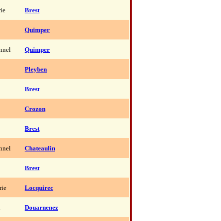
rie
Brest
Quimper
onnel
Quimper
Pleyben
Brest
Crozon
Brest
onnel
Chateaulin
Brest
rie
Locquirec
l
Douarnenez