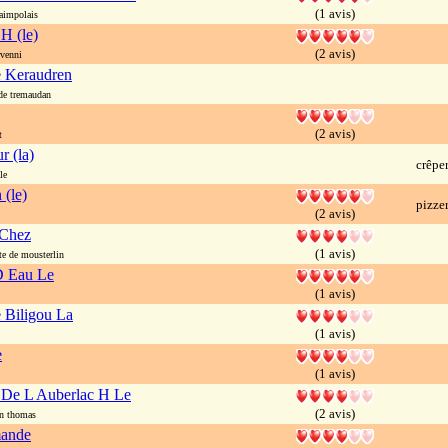
(1 avis)
aimpolais
H (le)
(2 avis)
rvenni
e Keraudren
de tremaudan
(2 avis)
t
r (la)
crêpe
le
 (le)
pizze
(2 avis)
 Chez
(1 avis)
e de mousterlin
D Eau Le
(1 avis)
 Biligou La
(1 avis)
e
(1 avis)
 De L Auberlac H Le
(2 avis)
n thomas
ande