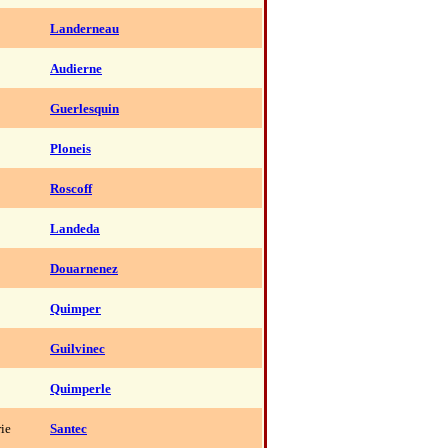
Landerneau
Audierne
Guerlesquin
Ploneis
Roscoff
Landeda
Douarnenez
Quimper
Guilvinec
Quimperle
rie
Santec