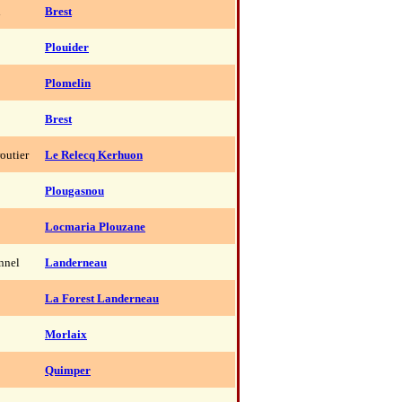
l
Brest
Plouider
Plomelin
Brest
routier
Le Relecq Kerhuon
Plougasnou
Locmaria Plouzane
onnel
Landerneau
La Forest Landerneau
Morlaix
Quimper