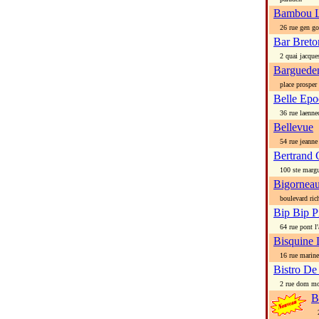
Bambou 
26 rue gen go
Bar Breto
2 quai jacques
Bargueden
place prosper
Belle Ep
36 rue laenne
Bellevue
54 rue jeanne 
Bertrand
100 ste margu
Bigornea
boulevard ric
Bip Bip P
64 rue pont l'
Bisquine 
16 rue marine
Bistro De
2 rue dom mo
B
24