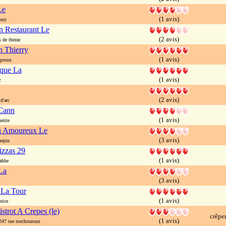
Le
(1 avis)
ury
n Restaurant Le
(2 avis)
 de thezac
 Thierry
(1 avis)
 proux
oque La
(1 avis)
c
(2 avis)
d'arc
 Cann
(1 avis)
erite
u Amoureux Le
(3 avis)
hepin
izzas 29
(1 avis)
abbe
La
(3 avis)
 La Tour
(1 avis)
rice
istrot A Crepes (le)
crêpe
(1 avis)
7 rue mechouroux