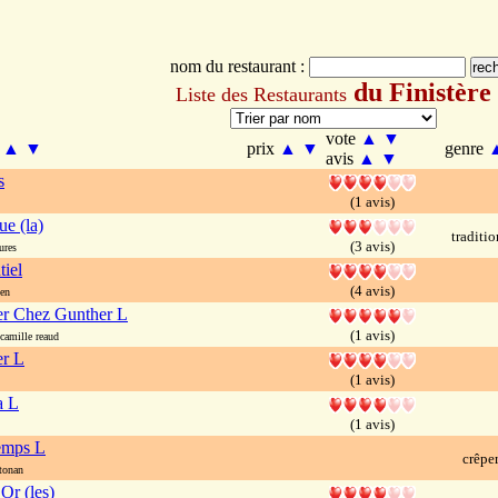
nom du restaurant :
du Finistère
Liste des Restaurants
vote
▲
▼
m
▲
▼
prix
▲
▼
genre
avis
▲
▼
s
(1 avis)
e (la)
traditi
(3 avis)
ures
tiel
(4 avis)
en
er Chez Gunther L
(1 avis)
amille reaud
er L
(1 avis)
a L
(1 avis)
emps L
crêpe
tonan
Or (les)