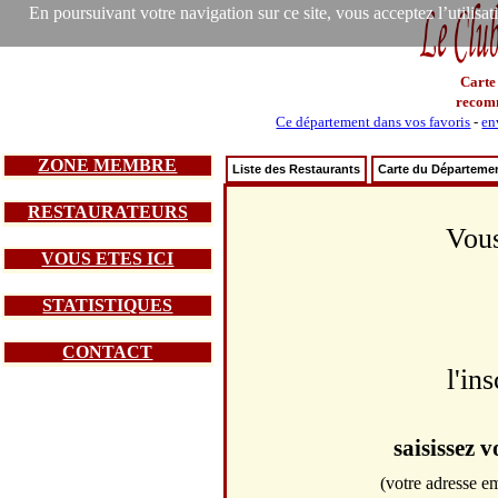
En poursuivant votre navigation sur ce site, vous acceptez l’utilisa
Carte
recom
Ce département dans vos favoris
-
en
ZONE MEMBRE
Liste des Restaurants
Carte du Départeme
RESTAURATEURS
Vous
VOUS ETES ICI
STATISTIQUES
CONTACT
l'in
saisissez 
(votre adresse em