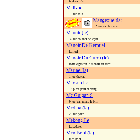
9 place cale
Malivao
16 rue salle
Mangeoire (la)
7 rue eau blanche
Manoir (le)
32 rue colonel de soyer
Manoir De Kerhuel
kerhuel
Manoir Du Curru (le)
route argenton ld manoir du curru
Marine (la)
1 rue chateau
Marsala Le
14 place poul ar stang
Mc Guigan S
9 rue jean marie le bris
Medina (la)
20 rue porte
Mekong Le
kercadoret
Men Brial (le)
men brial