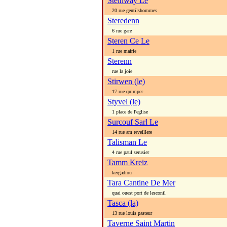
Steinway Le
20 rue gentilshommes
Steredenn
6 rue gare
Steren Ce Le
1 rue mairie
Sterenn
rue la joie
Stirwen (le)
17 rue quimper
Styvel (le)
1 place de l'eglise
Surcouf Sarl Le
14 rue am reveillere
Talisman Le
4 rue paul serusier
Tamm Kreiz
kergadiou
Tara Cantine De Mer
quai ouest port de lesconil
Tasca (la)
13 rue louis pasteur
Taverne Saint Martin