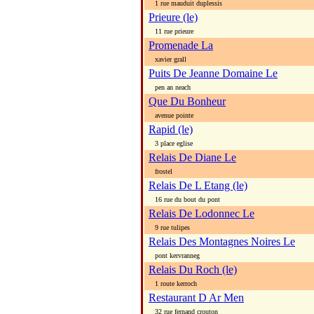
1 rue mauduit duplessis
Prieure (le)
11 rue prieure
Promenade La
xavier grall
Puits De Jeanne Domaine Le
pen an neach
Que Du Bonheur
avenue pointe
Rapid (le)
3 place eglise
Relais De Diane Le
frostel
Relais De L Etang (le)
16 rue du bout du pont
Relais De Lodonnec Le
9 rue tulipes
Relais Des Montagnes Noires Le
pont kervranneg
Relais Du Roch (le)
1 route kerroch
Restaurant D Ar Men
32 rue fernand crouton