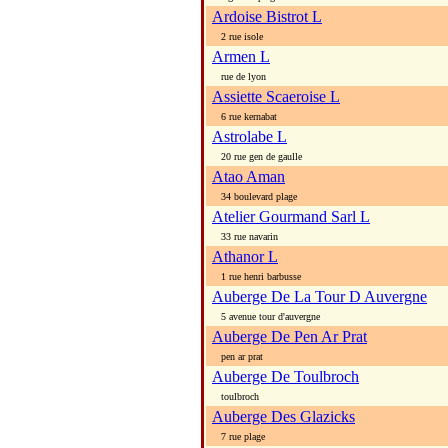
Ardoise Bistrot L
2 rue isole
Armen L
rue de lyon
Assiette Scaeroise L
6 rue kernabat
Astrolabe L
20 rue gen de gaulle
Atao Aman
34 boulevard plage
Atelier Gourmand Sarl L
33 rue navarin
Athanor L
1 rue henri barbusse
Auberge De La Tour D Auvergne
5 avenue tour d'auvergne
Auberge De Pen Ar Prat
pen ar prat
Auberge De Toulbroch
toulbroch
Auberge Des Glazicks
7 rue plage