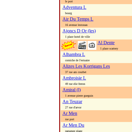
le port
Adventura L
bourg
Air Du Temps L
16 avenue lestonan
Ajoncs D Or (les)
1 place hotel de ville
Al Dente
1 place scattery
Alhambra L
corniche de l'estuaire
Alizes Les Korrigans Les
37 rue am courbet
Ambroisie L
49 rue elie freron
Amiral (l)
1 avenue pierre gueguin
An Teuzar
27 rue d'arvor
Ar Men
rue port
Ar Men Du
raguenez plage