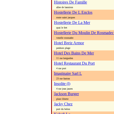
Histoires De Famille
allee de lanniron
Hostellerie De L Enclos
route saint jacques
Hostellerie De La Mer
quai le fret
Hostellerie Du Moulin De Rosmadec
venelle rosmadec
Hotel Breiz Armor
penhors plage
Hotel Des Bains De Mer
11 rue kerguelen
Hotel Restaurant Du Port
4 rue port
Imaginaire Sarl L
23 rue fautras
Insolite (l)
4 rue jean jaures
Jackson Burger
place liberte
Jacky Chez
port du belon