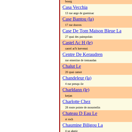
bourg
Casa Vecchia
13 rue ange de guernisac
Case Bantou (la)
17 rue douves
Case De Tom Maison Bleue La
27 quai des paimpolais
Castel Ac H (le)
castel ac'h kervenni
Centre De Keraudren
rue ernestine de tremaudan
Chalut Le
20 quai carnot
Chandeleur (la)
4 rue presqu ile
Charldann (le)
kerjan
Charlotte Chez
28 route pointe de mousterlin
Chateau D Eau Le
st roch
Chaumine Biligou La
4 sq aberic