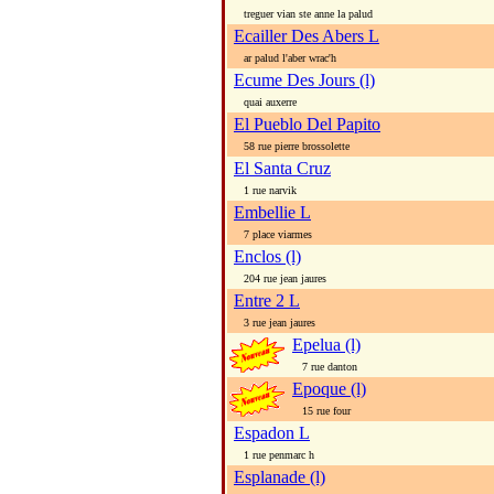
treguer vian ste anne la palud
Ecailler Des Abers L
ar palud l'aber wrac'h
Ecume Des Jours (l)
quai auxerre
El Pueblo Del Papito
58 rue pierre brossolette
El Santa Cruz
1 rue narvik
Embellie L
7 place viarmes
Enclos (l)
204 rue jean jaures
Entre 2 L
3 rue jean jaures
Epelua (l)
7 rue danton
Epoque (l)
15 rue four
Espadon L
1 rue penmarc h
Esplanade (l)