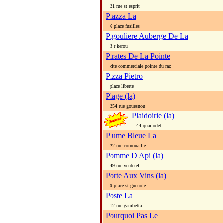
21 rue st esprit
Piazza La
6 place fusilles
Pigouliere Auberge De La
3 r kerou
Pirates De La Pointe
cite commerciale pointe du raz
Pizza Pietro
place liberte
Plage (la)
254 rue gouesnou
Plaidoirie (la)
44 quai odet
Plume Bleue La
22 rue cornouaille
Pomme D Api (la)
49 rue verderel
Porte Aux Vins (la)
9 place st guenole
Poste La
12 rue gambetta
Pourquoi Pas Le