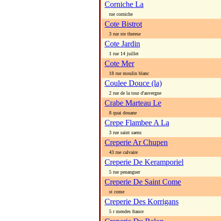
Corniche La
rue corniche
Cote Bistrot
3 rue ste therese
Cote Jardin
1 rue 14 juillet
Cote Mer
18 rue moulin blanc
Coulee Douce (la)
2 rue de la tour d'auvergne
Crabe Marteau Le
8 quai douane
Crepe Flambee A La
3 rue saint saens
Creperie Ar Chupen
43 rue calvaire
Creperie De Keramporiel
5 rue penanguer
Creperie De Saint Come
st come
Creperie Des Korrigans
5 r mendes france