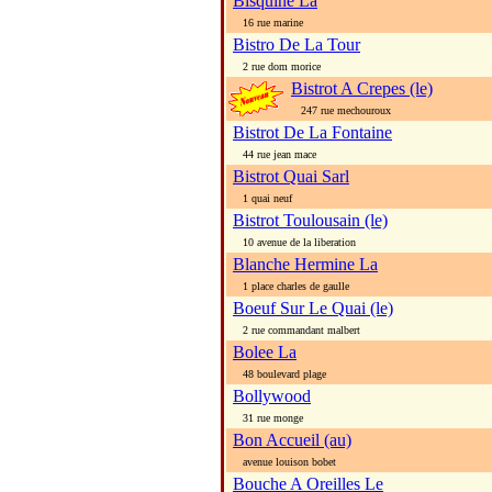
Bisquine La
16 rue marine
Bistro De La Tour
2 rue dom morice
Bistrot A Crepes (le)
247 rue mechouroux
Bistrot De La Fontaine
44 rue jean mace
Bistrot Quai Sarl
1 quai neuf
Bistrot Toulousain (le)
10 avenue de la liberation
Blanche Hermine La
1 place charles de gaulle
Boeuf Sur Le Quai (le)
2 rue commandant malbert
Bolee La
48 boulevard plage
Bollywood
31 rue monge
Bon Accueil (au)
avenue louison bobet
Bouche A Oreilles Le