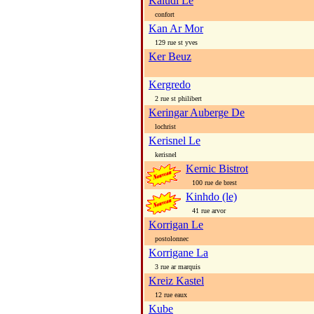
Kaludi Le
confort
Kan Ar Mor
129 rue st yves
Ker Beuz
Kergredo
2 rue st philibert
Keringar Auberge De
lochrist
Kerisnel Le
kerisnel
Kernic Bistrot
100 rue de brest
Kinhdo (le)
41 rue arvor
Korrigan Le
postolonnec
Korrigane La
3 rue ar marquis
Kreiz Kastel
12 rue eaux
Kube