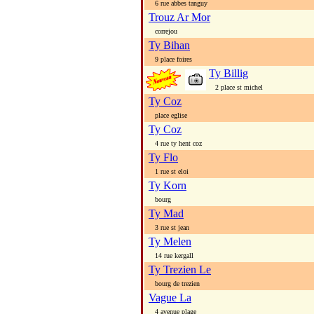
6 rue abbes tanguy
Trouz Ar Mor
correjou
Ty Bihan
9 place foires
Ty Billig
2 place st michel
Ty Coz
place eglise
Ty Coz
4 rue ty hent coz
Ty Flo
1 rue st eloi
Ty Korn
bourg
Ty Mad
3 rue st jean
Ty Melen
14 rue kergall
Ty Trezien Le
bourg de trezien
Vague La
4 avenue plage