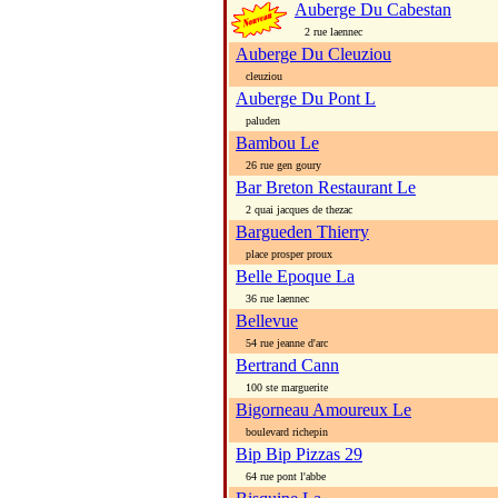
Auberge Du Cabestan
2 rue laennec
Auberge Du Cleuziou
cleuziou
Auberge Du Pont L
paluden
Bambou Le
26 rue gen goury
Bar Breton Restaurant Le
2 quai jacques de thezac
Bargueden Thierry
place prosper proux
Belle Epoque La
36 rue laennec
Bellevue
54 rue jeanne d'arc
Bertrand Cann
100 ste marguerite
Bigorneau Amoureux Le
boulevard richepin
Bip Bip Pizzas 29
64 rue pont l'abbe