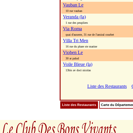
Vauban Le
10 rue vauban
Veranda (la)
1 rue des peupliers
Via Roma
quai d'auxerre, 31 rue de l'amiral courbet
Villa Tri Men
16 rue du phare ste marine
Vioben Le
30 ar palud
Voile Bleue (la)
13bis av doct nicolas
Liste des Restaurants
Liste des Restaurants
Carte du Départeme