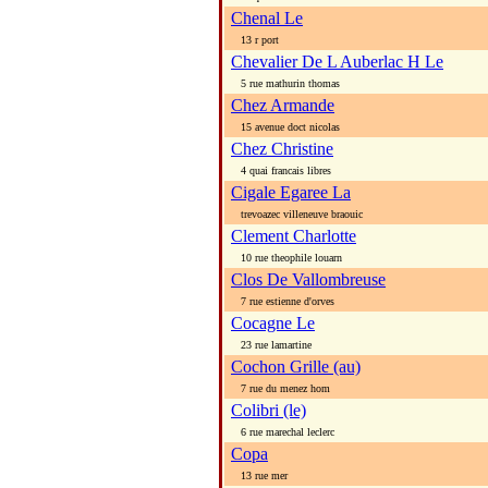
Chenal Le
13 r port
Chevalier De L Auberlac H Le
5 rue mathurin thomas
Chez Armande
15 avenue doct nicolas
Chez Christine
4 quai francais libres
Cigale Egaree La
trevoazec villeneuve braouic
Clement Charlotte
10 rue theophile louarn
Clos De Vallombreuse
7 rue estienne d'orves
Cocagne Le
23 rue lamartine
Cochon Grille (au)
7 rue du menez hom
Colibri (le)
6 rue marechal leclerc
Copa
13 rue mer