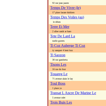
92 rue jean jaures
Temps De Vivre (le)
17 place lacaze duthiers
Temps Des Voiles (au)
le diben
Terre Et Mer
2 allee canik ar haro
Tete De Lard La
ruelle gorrets
Ti Coz Auberge Ti Coz
ty sanquer 4 hent koz
Ti Saozon
30 rue gambetta
Tisons Les
16 rue du four
Touareg Le
71 avenue alain le lay
Toul Boss
1 place ys
Transat L Ancre De Marine Le
5 avenue odet
Trois Buis Les