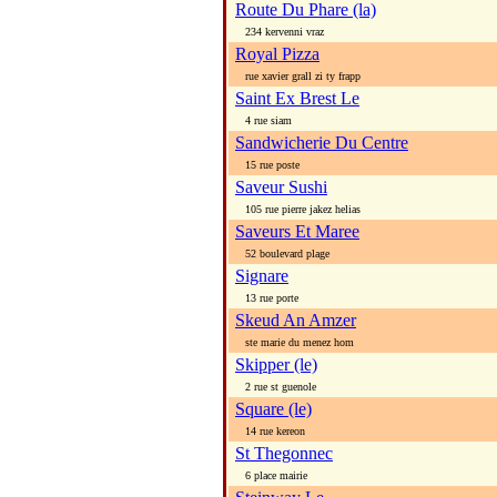
Route Du Phare (la)
234 kervenni vraz
Royal Pizza
rue xavier grall zi ty frapp
Saint Ex Brest Le
4 rue siam
Sandwicherie Du Centre
15 rue poste
Saveur Sushi
105 rue pierre jakez helias
Saveurs Et Maree
52 boulevard plage
Signare
13 rue porte
Skeud An Amzer
ste marie du menez hom
Skipper (le)
2 rue st guenole
Square (le)
14 rue kereon
St Thegonnec
6 place mairie