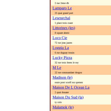
2 rue 2eme db
Lamparo Le
25 quai grand port
Lesenechal
1 place trois coant
Littorines (les)
8 square aberic
Loco Cie
72 rue jean jaures
Loggia La
6 rue duguay trouin
Lucky Pizza
32 rue trois freres le roy
M Le
22 rue commandant drogou
Madison (le)
route pont scorff roz spernez
Maison De L Ocean La
2 quai douane
Maison Du Sud (la)
ty colo
Malamok (le)