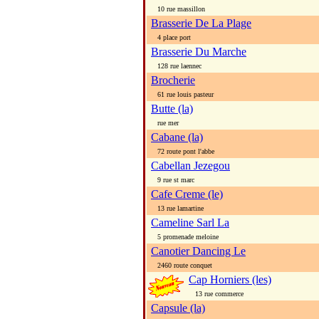
10 rue massillon
Brasserie De La Plage
4 place port
Brasserie Du Marche
128 rue laennec
Brocherie
61 rue louis pasteur
Butte (la)
rue mer
Cabane (la)
72 route pont l'abbe
Cabellan Jezegou
9 rue st marc
Cafe Creme (le)
13 rue lamartine
Cameline Sarl La
5 promenade meloine
Canotier Dancing Le
2460 route conquet
Cap Horniers (les)
13 rue commerce
Capsule (la)