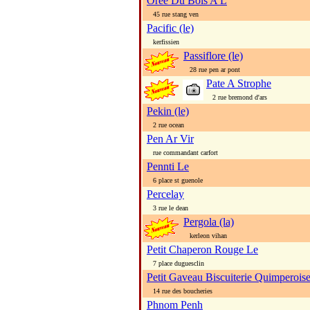
Oree Du Bois A L
45 rue stang ven
Pacific (le)
kerfissien
Passiflore (le)
28 rue pen ar pont
Pate A Strophe
2 rue bremond d'ars
Pekin (le)
2 rue ocean
Pen Ar Vir
rue commandant carfort
Pennti Le
6 place st guenole
Percelay
3 rue le dean
Pergola (la)
kerleon vihan
Petit Chaperon Rouge Le
7 place duguesclin
Petit Gaveau Biscuiterie Quimperois
14 rue des boucheries
Phnom Penh