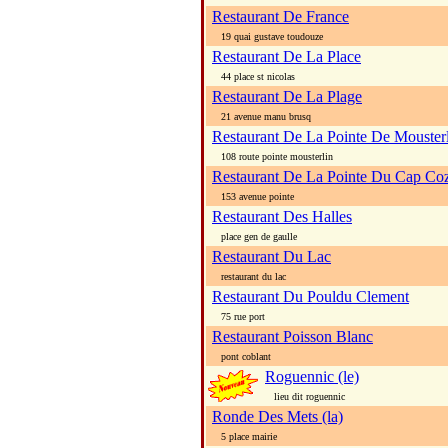
Restaurant De France
19 quai gustave toudouze
Restaurant De La Place
44 place st nicolas
Restaurant De La Plage
21 avenue manu brusq
Restaurant De La Pointe De Mouster
108 route pointe mousterlin
Restaurant De La Pointe Du Cap Co
153 avenue pointe
Restaurant Des Halles
place gen de gaulle
Restaurant Du Lac
restaurant du lac
Restaurant Du Pouldu Clement
75 rue port
Restaurant Poisson Blanc
pont coblant
Roguennic (le)
lieu dit roguennic
Ronde Des Mets (la)
5 place mairie