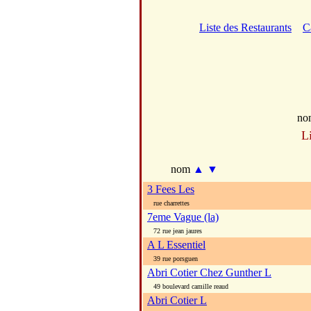
Liste des Restaurants
C
no
L
nom
▲
▼
3 Fees Les
rue charrettes
7eme Vague (la)
72 rue jean jaures
A L Essentiel
39 rue porsguen
Abri Cotier Chez Gunther L
49 boulevard camille reaud
Abri Cotier L