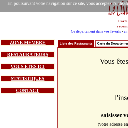
En poursuivant votre navigation sur ce site, vous acceptez l’utilisa
Carte
recom
Ce département dans vos favoris
-
en
ZONE MEMBRE
Liste des Restaurants
Carte du Départeme
RESTAURATEURS
Vous êtes
VOUS ETES ICI
STATISTIQUES
CONTACT
l'in
saisissez 
(votre adresse em