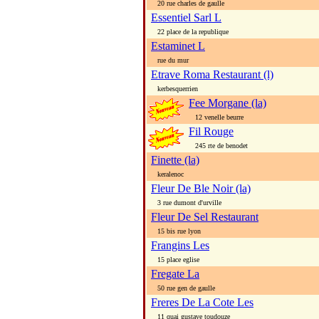
20 rue charles de gaulle
Essentiel Sarl L
22 place de la republique
Estaminet L
rue du mur
Etrave Roma Restaurant (l)
kerbesquerrien
Fee Morgane (la)
12 venelle beurre
Fil Rouge
245 rte de benodet
Finette (la)
keralenoc
Fleur De Ble Noir (la)
3 rue dumont d'urville
Fleur De Sel Restaurant
15 bis rue lyon
Frangins Les
15 place eglise
Fregate La
50 rue gen de gaulle
Freres De La Cote Les
11 quai gustave toudouze