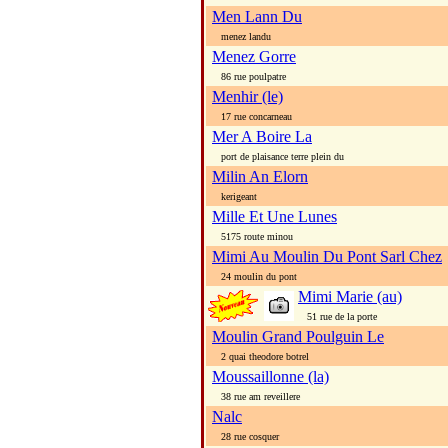
Men Lann Du
menez landu
Menez Gorre
86 rue poulpatre
Menhir (le)
17 rue concarneau
Mer A Boire La
port de plaisance terre plein du
Milin An Elorn
kerigeant
Mille Et Une Lunes
5175 route minou
Mimi Au Moulin Du Pont Sarl Chez
24 moulin du pont
Mimi Marie (au)
51 rue de la porte
Moulin Grand Poulguin Le
2 quai theodore botrel
Moussaillonne (la)
38 rue am reveillere
Nalc
28 rue cosquer