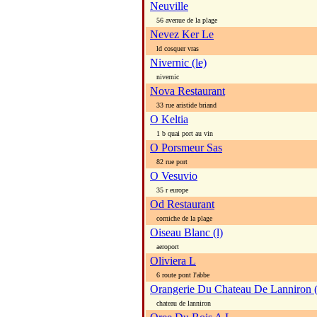
Neuville
56 avenue de la plage
Nevez Ker Le
ld cosquer vras
Nivernic (le)
nivernic
Nova Restaurant
33 rue aristide briand
O Keltia
1 b quai port au vin
O Porsmeur Sas
82 rue port
O Vesuvio
35 r europe
Od Restaurant
corniche de la plage
Oiseau Blanc (l)
aeroport
Oliviera L
6 route pont l'abbe
Orangerie Du Chateau De Lanniron (
chateau de lanniron