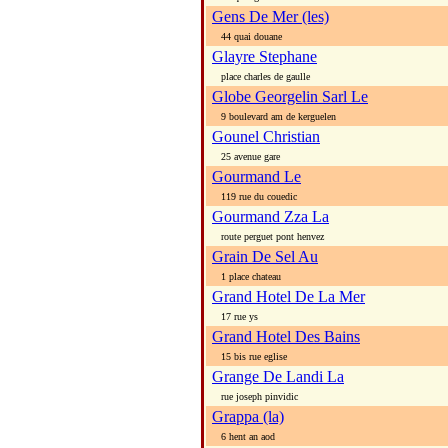
Gens De Mer (les)
44 quai douane
Glayre Stephane
place charles de gaulle
Globe Georgelin Sarl Le
9 boulevard am de kerguelen
Gounel Christian
25 avenue gare
Gourmand Le
119 rue du couedic
Gourmand Zza La
route perguet pont henvez
Grain De Sel Au
1 place chateau
Grand Hotel De La Mer
17 rue ys
Grand Hotel Des Bains
15 bis rue eglise
Grange De Landi La
rue joseph pinvidic
Grappa (la)
6 hent an aod