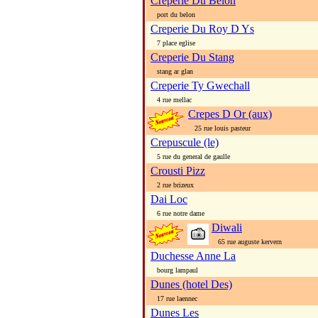
Creperie Du Belon
port du belon
Creperie Du Roy D Ys
7 place eglise
Creperie Du Stang
stang ar glan
Creperie Ty Gwechall
4 rue mellac
Crepes D Or (aux)
25 rue louis pasteur
Crepuscule (le)
5 rue du general de gaulle
Crousti Pizz
2 rue brizeux
Dai Loc
6 rue notre dame
Diwali
65 rue auguste kervern
Duchesse Anne La
bourg lampaul
Dunes (hotel Des)
17 rue laennec
Dunes Les