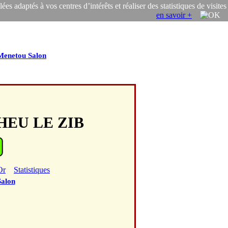
s adaptés à vos centres d’intérêts et réaliser des statistiques de visites
en savoir +
Menetou Salon
'HEU LE ZIB
Or
Statistiques
alon