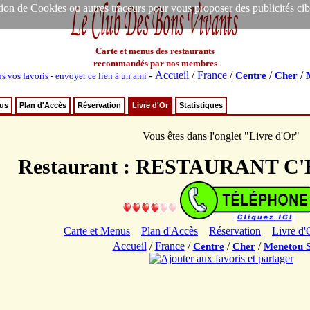
ion de Cookies ou autres traceurs pour vous proposer des publicités ciblée
Carte et menus des restaurants
recommandés par nos membres
-
Accueil
/
France
/
/
/
Centre
Cher
ns vos favoris
-
envoyer ce lien à un ami
nus
Plan d'Accès
Réservation
Livre d'Or
Statistiques
Vous êtes dans l'onglet "Livre d'Or"
Restaurant : RESTAURANT C
Carte et Menus
Plan d'Accès
Réservation
Livre d'
Accueil
/
France
/
/
/
Centre
Cher
Menetou S