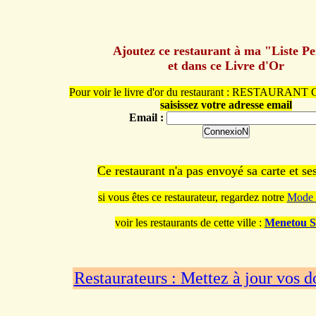
Ajoutez ce restaurant à ma "Liste P
et dans ce Livre d'Or
Pour voir le livre d'or du restaurant : RESTAURAN
saisissez votre adresse email
Email :
Ce restaurant n'a pas envoyé sa carte et s
si vous êtes ce restaurateur, regardez notre
Mode 
voir les restaurants de cette ville :
Menetou S
Restaurateurs : Mettez à jour vos 