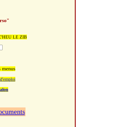
erso"
T C'HEU LE ZIB
es menus
d'emploi
alon
documents