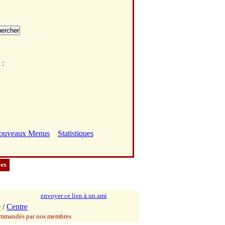
r
:
ouveaux Menus
Statistiques
ues
envoyer ce lien à un ami
e
/
Centre
commandés par nos membres