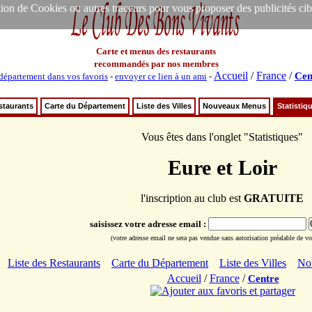
ion de Cookies ou autres traceurs pour vous proposer des publicités ciblée
Carte et menus des restaurants
recommandés par nos membres
Accueil
/
France
/
Cen
département dans vos favoris
-
envoyer ce lien à un ami
-
staurants
Carte du Département
Liste des Villes
Nouveaux Menus
Statistiq
Vous êtes dans l'onglet "Statistiques"
Eure et Loir
l'inscription au club est
GRATUITE
saisissez votre adresse email :
(votre adresse email ne sera pas vendue sans autorisation préalable de vot
Liste des Restaurants
Carte du Département
Liste des Villes
No
Accueil
/
France
/
Centre