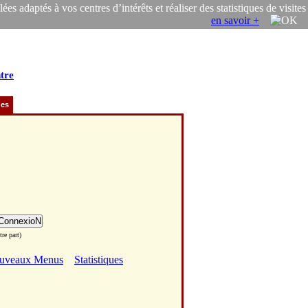
s adaptés à vos centres d’intérêts et réaliser des statistiques de visites
en savoir +
tre
ues
re part)
uveaux Menus
Statistiques