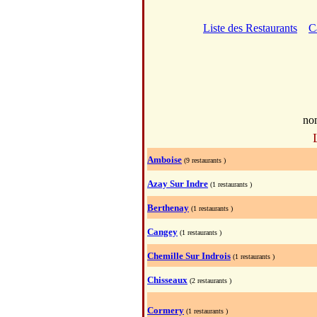
Liste des Restaurants
C
no
Amboise
(9 restaurants )
Azay Sur Indre
(1 restaurants )
Berthenay
(1 restaurants )
Cangey
(1 restaurants )
Chemille Sur Indrois
(1 restaurants )
Chisseaux
(2 restaurants )
Cormery
(1 restaurants )