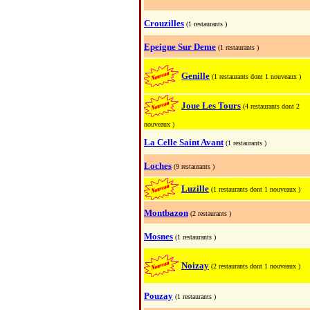
Crouzilles
(1 restaurants )
Epeigne Sur Deme
(1 restaurants )
Genille
(1 restaurants dont 1 nouveaux )
Joue Les Tours
(4 restaurants dont 2
nouveaux )
La Celle Saint Avant
(1 restaurants )
Loches
(9 restaurants )
Luzille
(1 restaurants dont 1 nouveaux )
Montbazon
(2 restaurants )
Mosnes
(1 restaurants )
Noizay
(2 restaurants dont 1 nouveaux )
Pouzay
(1 restaurants )