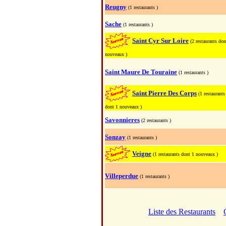
Reugny
(1 restaurants )
Sache
(1 restaurants )
Saint Cyr Sur Loire
(2 restaurants don
nouveaux )
Saint Maure De Touraine
(1 restaurants )
Saint Pierre Des Corps
(1 restaurants
dont 1 nouveaux )
Savonnieres
(2 restaurants )
Sonzay
(1 restaurants )
Veigne
(1 restaurants dont 1 nouveaux )
Villeperdue
(1 restaurants )
Liste des Restaurants