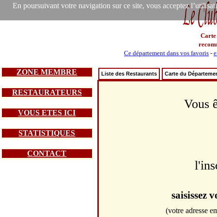
En poursuivant votre navigation sur ce site, vous acceptez l’utilisa
Carte
recom
Ce département dans vos favoris
-
e
ZONE MEMBRE
Liste des Restaurants
Carte du Départeme
RESTAURATEURS
Vous ê
VOUS ETES ICI
STATISTIQUES
CONTACT
l'in
saisissez 
(votre adresse em