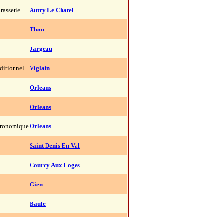
rasserie
Autry Le Chatel
Thou
Jargeau
aditionnel
Viglain
Orleans
Orleans
tronomique
Orleans
Saint Denis En Val
Courcy Aux Loges
Gien
Baule