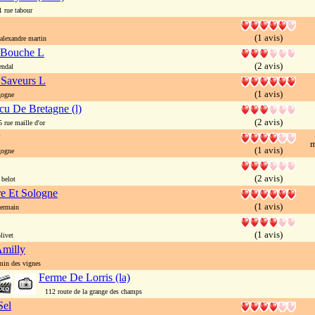
rue tabour
(1 avis)
lexandre martin
 Bouche L
(2 avis)
ndal
 Saveurs L
(1 avis)
gogne
cu De Bretagne (l)
(2 avis)
rue maille d'or
m
(1 avis)
gogne
(2 avis)
belot
re Et Sologne
(1 avis)
ermain
(1 avis)
livet
Amilly
min des vignes
Ferme De Lorris (la)
112 route de la grange des champs
Sel