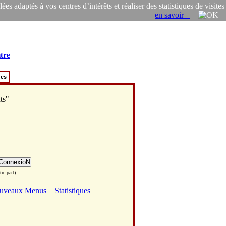
s adaptés à vos centres d’intérêts et réaliser des statistiques de visites
en savoir +
tre
ues
ts"
re part)
uveaux Menus
Statistiques