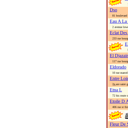
1 
Dso
81 boulevard a
Eau A La
2 avenue lowe
Eclat Des
233 rue bour
E
5 
El Djazair
117 rue bour
Eldorado
10 rue marcel 
Entre Loi
2p,ace saint g
Etna L
72 bis route o
Etoile D 
406 rue st fir
Fleur De 