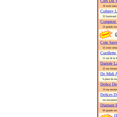
Clos Du 
18 route natio
Coligny 
32 boulevard 
Comptoir
10 grande rue
Cote Save
55 route orlea
Cueillette
11 rue de la li
Dariole L
25 rue etienne
De Midi A
6 place du mar
Delice De
14 rue moine
Delices D
rue mocqueso
Diamant B
60 grande rue
D