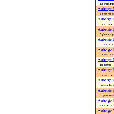
rue chataignie
Auberge 
6 place gen de
Auberge 
4 rue charmau
Auberge 
9 place st aig
Auberge 
1, route de ni
Auberge 
2 route d'orle
Auberge 
les bezards
Auberge 
3 place 8 mai
Auberge 
24 route fay a
Auberge 
11 place verd
Auberge 
4 rue mairie
Auberge 