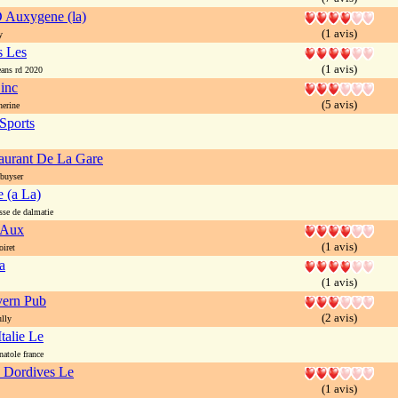
 Auxygene (la)
(1 avis)
y
s Les
(1 avis)
ans rd 2020
inc
(5 avis)
herine
Sports
aurant De La Gare
buyser
 (a La)
se de dalmatie
 Aux
(1 avis)
iret
a
(1 avis)
vern Pub
(2 avis)
lly
talie Le
atole france
 Dordives Le
(1 avis)