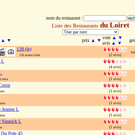
nom du restaurant :
du Loiret
Liste des Restaurants
vote
▲
▼
m
▲
▼
prix
▲
▼
ge
avis
▲
▼
128 (le)
tr
(2 avis)
128 avenue loiret
r L
(4 avis)
L
(1 avis)
 belot
Coeur
(1 avis)
ures
(1 avis)
erie
e Jeanne L
(1 avis)
teau
e Yannick L
(1 avis)
on
 Du Pole 45