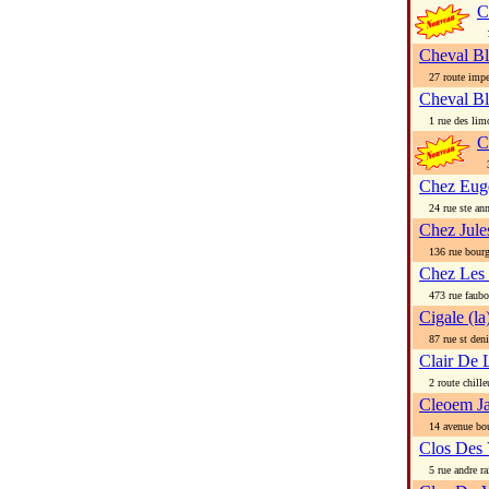
C
16
Cheval Bl
27 route imper
Cheval Bl
1 rue des lim
C
3 
Chez Eug
24 rue ste an
Chez Jule
136 rue bour
Chez Les 
473 rue faubou
Cigale (la
87 rue st deni
Clair De 
2 route chille
Cleoem Ja
14 avenue bou
Clos Des
5 rue andre ra