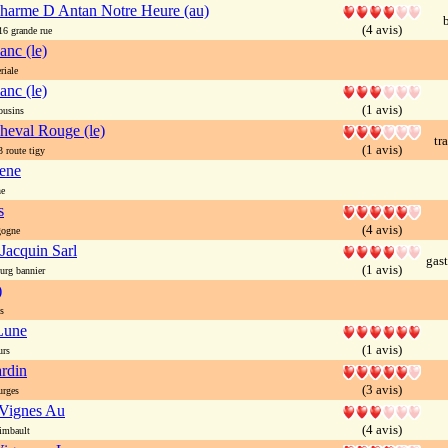
harme D Antan Notre Heure (au)
b
(4 avis)
 grande rue
anc (le)
iale
anc (le)
(1 avis)
ousins
heval Rouge (le)
tr
(1 avis)
route tigy
ene
ne
s
(4 avis)
gogne
Jacquin Sarl
gas
(1 avis)
rg bannier
)
s
Lune
(1 avis)
urs
rdin
(3 avis)
rges
 Vignes Au
(4 avis)
imbault