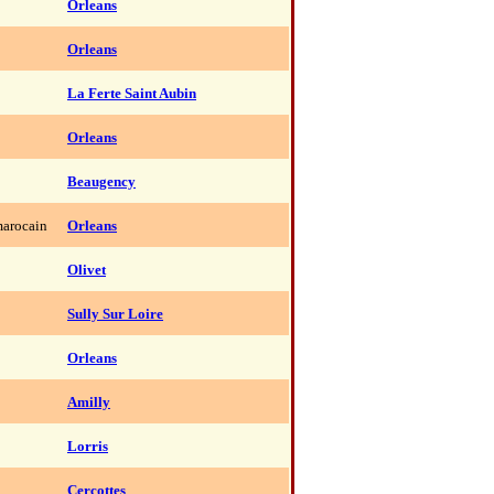
Orleans
Orleans
La Ferte Saint Aubin
Orleans
Beaugency
arocain
Orleans
Olivet
Sully Sur Loire
Orleans
Amilly
Lorris
Cercottes