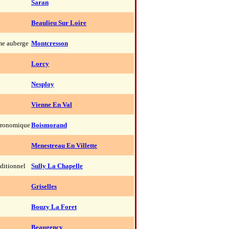
Saran
Beaulieu Sur Loire
me auberge
Montcresson
Lorcy
Nesploy
Vienne En Val
tronomique
Boismorand
Menestreau En Villette
aditionnel
Sully La Chapelle
Griselles
Bouzy La Foret
Beaugency