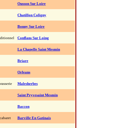
Ousson Sur Loire
Chatillon Coligny
Bonny Sur Loire
aditionnel
Conflans Sur Loing
La Chapelle Saint Mesmin
Briare
Orleans
rasserie
Malesherbes
Saint Pryvesaint Mesmin
Baccon
cabaret
Barville En Gatinais