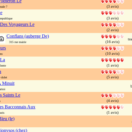
Vigneron Le
(3 avis)
nale 7
Le
(3 avis)
republique
 Des Voyageurs Le
(2 avis)
Conflans (auberge De)
tr
(16 avis)
315 rue mairie
urs
(10 avis)
ns
 La
(1 avis)
berte
a
(5 avis)
 dolet
 Minuit
b
troi
s Saints Le
(4 avis)
s
es Bacconnais Aux
(1 avis)
uris
leu (le)
ionysos (chez)