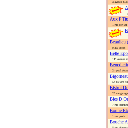
3 avenue blois
A
pl
Aux P Tit
1 rue port au 
B
16
Beaulieu 
place armes
Belle Ep
111 avenue re
Benedicti
2 r paul doum
Bigornea
54 rue des tur
Bistrot De
20 rue george
Bles D Or 
7 rue jacquine
Bonne Etoi
1 rue poste
Bouche A 
5 rue chistera