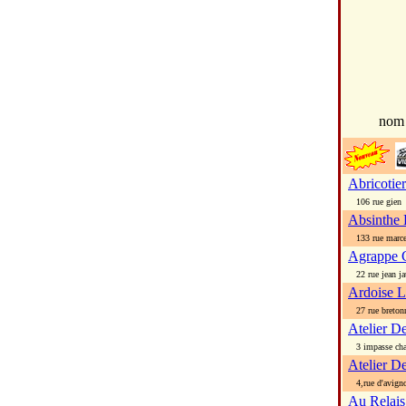
no
Abricotie
106 rue gien
Absinthe 
133 rue marcel
Agrappe 
22 rue jean ja
Ardoise L
27 rue bretonn
Atelier D
3 impasse cha
Atelier D
4,rue d'avign
Au Relais