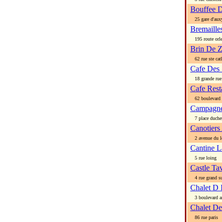
Bouffee D
25 gare d'aux
Bremaille
195 route orle
Brin De Z
62 rue ste cat
Cafe Des 
18 grande rue
Cafe Rest
62 boulevard 
Campagne
7 place duches
Canotiers
2 avenue du lo
Cantine L
5 rue loing
Castle Ta
4 rue grand su
Chalet D I
3 boulevard an
Chalet De
86 rue paris