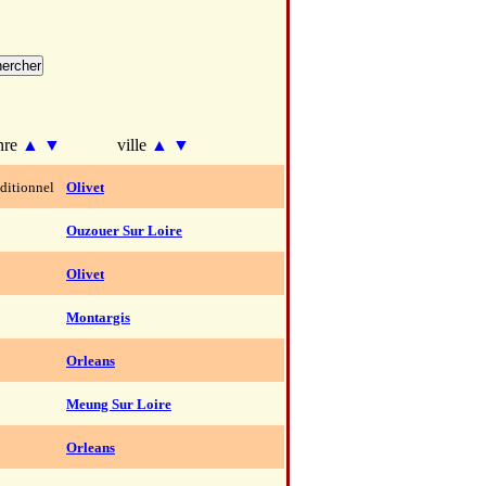
nre
▲
▼
ville
▲
▼
aditionnel
Olivet
Ouzouer Sur Loire
Olivet
Montargis
Orleans
Meung Sur Loire
Orleans