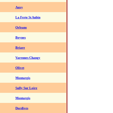
Auxy
La Ferte St Aubin
Orleans
Boynes
Briare
Varennes Changy
Olivet
Montargis
Sully Sur Loire
Montargis
Dordives