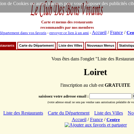
ion de Cookies ou autres traceurs pour vous proposer des publicités ciblée
Carte et menus des restaurants
recommandés par nos membres
Accueil
/
France
/
Cen
département dans vos favoris
-
envoyer ce lien à un ami
-
staurants
Carte du Département
Liste des Villes
Nouveaux Menus
Statistiq
Vous êtes dans l'onglet "Liste des Restauran
Loiret
l'inscription au club est
GRATUITE
saisissez votre adresse email :
(votre adresse email ne sera pas vendue sans autorisation préalable de vot
Liste des Restaurants
Carte du Département
Liste des Villes
No
Accueil
/
France
/
Centre