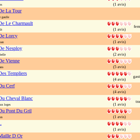
(1 avis)
rs
De La Tour
 gaulle
De Le Charmault
fer
(1 avis)
lt
De Lorcy
(1 avis)
nan
De Nesploy
(2 avis)
belle
De Vienne
(5 avis)
ans
Des Templiers
gas
(4 avis)
Du Cerf
(4 avis)
Du Cheval Blanc
tr
(1 avis)
ux loges
Du Pont Du Gril
(1 avis)
un
L
(1 avis)
Maille D Or