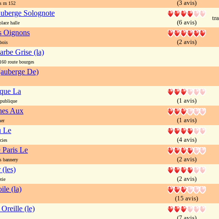
(3 avis)
 rn 152
uberge Solognote
tr
(6 avis)
ace halle
s Oignons
(2 avis)
bois
arbe Grise (la)
0 route bourges
(auberge De)
oque La
(1 avis)
publique
nes Aux
(1 avis)
er
u Le
(4 avis)
cies
 Paris Le
(2 avis)
s bannery
(les)
(2 avis)
rie
le (la)
(15 avis)
Oreille (le)
(7 avis)