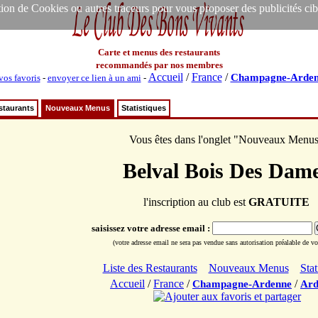
ion de Cookies ou autres traceurs pour vous proposer des publicités ciblée
Carte et menus des restaurants
recommandés par nos membres
Accueil
/
France
/
Champagne-Arde
vos favoris
-
envoyer ce lien à un ami
-
staurants
Nouveaux Menus
Statistiques
Vous êtes dans l'onglet "Nouveaux Menu
Belval Bois Des Dam
l'inscription au club est
GRATUITE
saisissez votre adresse email :
(votre adresse email ne sera pas vendue sans autorisation préalable de vot
Liste des Restaurants
Nouveaux Menus
Stat
Accueil
/
France
/
/
Champagne-Ardenne
Ard