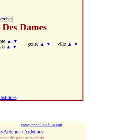
s Des Dames
ote
▲
▼
genre
▲
▼
ville
▲
▼
vis
▲
▼
tistiques
envoyer ce lien à un ami
e-Ardenne
/
Ardennes
commandés par nos membres