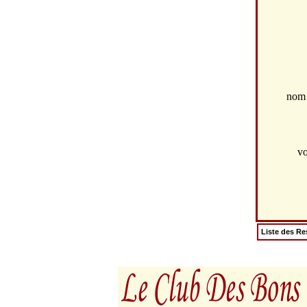
no
vo
Liste des Re