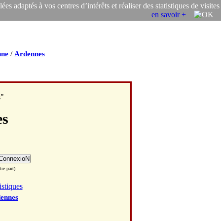
s adaptés à vos centres d’intérêts et réaliser des statistiques de visites
en savoir +
/
nne
Ardennes
s"
es
re part)
istiques
ennes