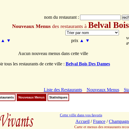
nom du restaurant :
Belval Boi
Nouveaux Menus
des restaurants à
v
m
▲
▼
prix
▲
▼
a
Aucun nouveau menus dans cette ville
ir tous les restaurants de cette ville :
Belval Bois Des Dames
Liste des Restaurants
Nouveaux Menus
Sta
staurants
Nouveaux Menus
Statistiques
Cette ville dans vos favoris
Accueil
/
France
/
Champagn
Carte et menus des restaurants re