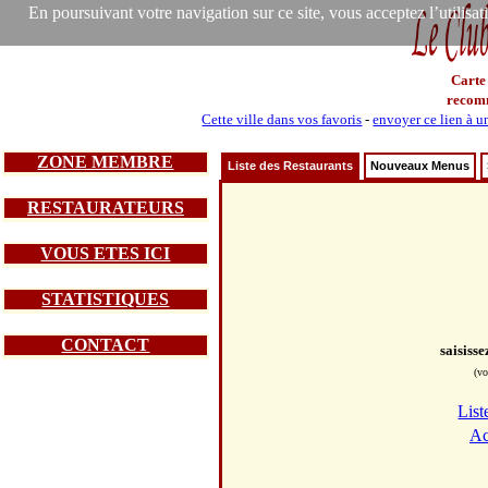
En poursuivant votre navigation sur ce site, vous acceptez l’utilisa
Carte
recom
Cette ville dans vos favoris
-
envoyer ce lien à u
ZONE MEMBRE
Liste des Restaurants
Nouveaux Menus
RESTAURATEURS
VOUS ETES ICI
STATISTIQUES
CONTACT
saisiss
(vo
List
Ac