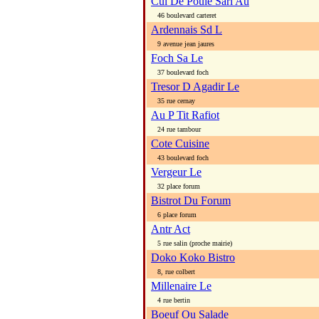
Cul De Poule Sarl Au
46 boulevard carteret
Ardennais Sd L
9 avenue jean jaures
Foch Sa Le
37 boulevard foch
Tresor D Agadir Le
35 rue cernay
Au P Tit Rafiot
24 rue tambour
Cote Cuisine
43 boulevard foch
Vergeur Le
32 place forum
Bistrot Du Forum
6 place forum
Antr Act
5 rue salin (proche mairie)
Doko Koko Bistro
8, rue colbert
Millenaire Le
4 rue bertin
Boeuf Ou Salade