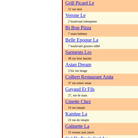
Grill Picard Le
22 rue laon
Verone Le
2 boulevard robespierre
Bi Bop Pizza
7 route betheny
Belle Epoque La
7 boulevard gustave eiffel
Sarments Les
48 rue leon faucher
Asian Dream
3 bis rue lesage
Colbert Restaurant Anita
37 rue ernest renan
Gayaud Et Fils
27, rue de mars
Ginette Chez
16 rue temple
Kantine La
23 rue du temple
Galinette La
15 avenue jean jaures