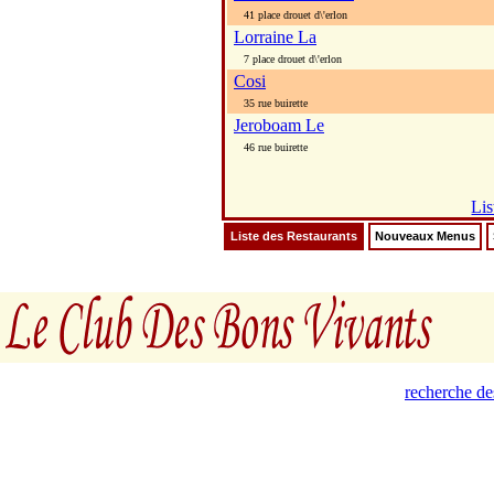
41 place drouet d\'erlon
Lorraine La
7 place drouet d\'erlon
Cosi
35 rue buirette
Jeroboam Le
46 rue buirette
Lis
Liste des Restaurants
Nouveaux Menus
recherche de