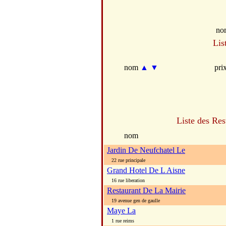
no
Lis
nom
▲
▼
pri
Liste des Res
nom
Jardin De Neufchatel Le
22 rue principale
Grand Hotel De L Aisne
16 rue liberation
Restaurant De La Mairie
19 avenue gen de gaulle
Maye La
1 rue reims