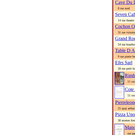
Cave Du D
8 rue noel
Seven Caf
14 rue theatre
Cochon Q
31 rue victoire
Grand Ro
54 rue bourbo
Table D A
9 rue pierre b
Efes Sarl
28 rue petit b
Rimb
11 cour
Cote
11 cour
Pierreleon
25 quai arthur
Pizza Uno
30 avenue fore
Mano
rue paq