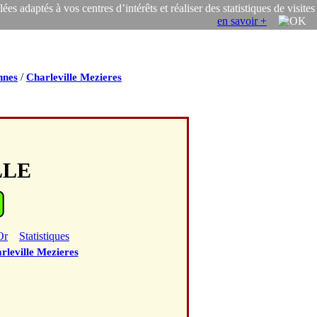
s adaptés à vos centres d’intérêts et réaliser des statistiques de visites
en savoir +
/
nnes
Charleville Mezieres
LLE
Or
Statistiques
rleville Mezieres