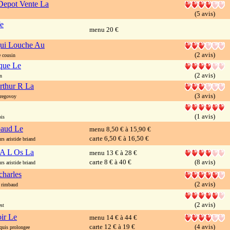
epot Vente La
(5 avis)
e
menu 20 €
ui Louche Au
(2 avis)
 cousin
que Le
(2 avis)
n
rthur R La
(3 avis)
eregovoy
(1 avis)
ois
aud Le
menu 8,50 € à 15,90 €
carte 6,50 € à 16,50 €
s aristide briand
 A L Os La
menu 13 € à 28 €
carte 8 € à 40 €
(8 avis)
s aristide briand
charles
(2 avis)
 rimbaud
(2 avis)
st
ir Le
menu 14 € à 44 €
carte 12 € à 19 €
(4 avis)
uis prolongee