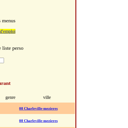
es menus
d'emploi
liste perso
urant
genre
ville
08 Charleville-mezieres
08 Charleville-mezieres