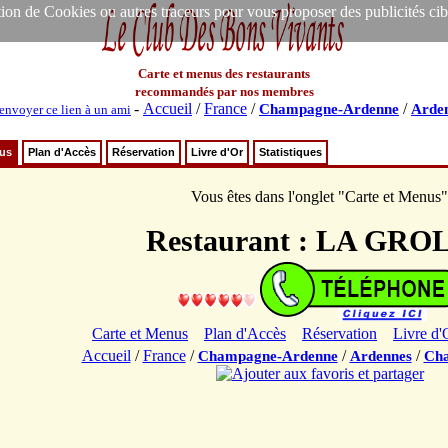
ion de Cookies ou autres traceurs pour vous proposer des publicités ciblée
Carte et menus des restaurants
recommandés par nos membres
-
Accueil
/
France
/
/
Champagne-Ardenne
Arde
envoyer ce lien à un ami
nus
Plan d'Accès
Réservation
Livre d'Or
Statistiques
Vous êtes dans l'onglet "Carte et Menus"
Restaurant : LA GRO
Carte et Menus
Plan d'Accès
Réservation
Livre d'
Accueil
/
France
/
/
/
Champagne-Ardenne
Ardennes
Cha