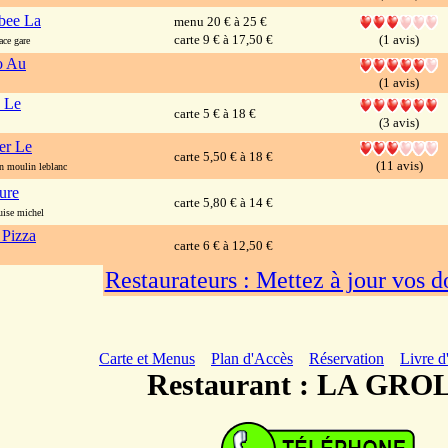
bee La
menu 20 € à 25 €
carte 9 € à 17,50 €
(1 avis)
ce gare
o Au
(1 avis)
s Le
carte 5 € à 18 €
(3 avis)
ier Le
carte 5,50 € à 18 €
(11 avis)
moulin leblanc
ure
carte 5,80 € à 14 €
ise michel
 Pizza
carte 6 € à 12,50 €
Restaurateurs : Mettez à jour vos 
Carte et Menus
Plan d'Accès
Réservation
Livre d
Restaurant : LA GRO