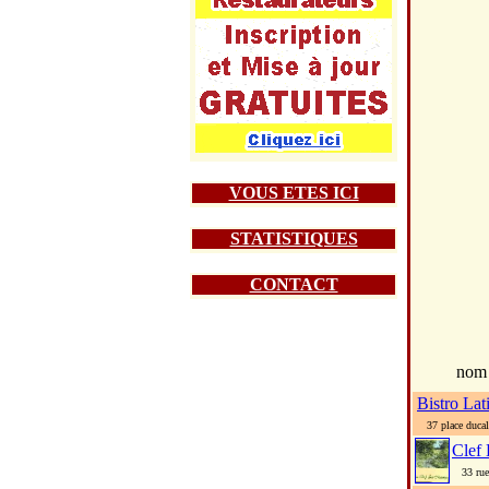
VOUS ETES ICI
STATISTIQUES
CONTACT
nom
Bistro Lat
37 place ducal
Clef
33 rue 