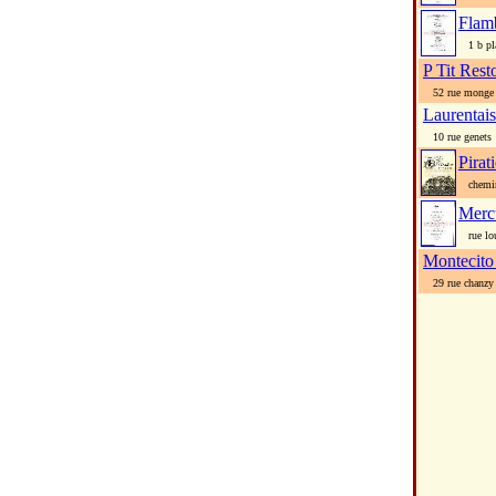
Flam
1 b pla
P Tit Rest
52 rue monge
Laurentai
10 rue genets
Pirat
chemin 
Merc
rue lou
Montecito
29 rue chanzy