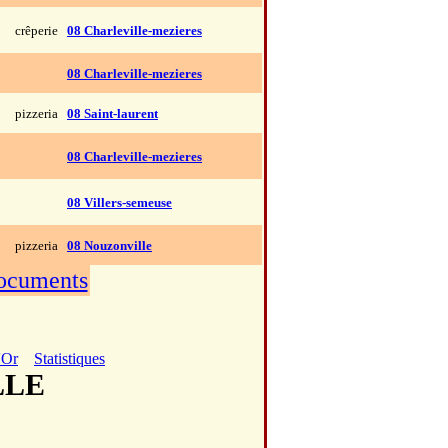
crêperie
08 Charleville-mezieres
08 Charleville-mezieres
pizzeria
08 Saint-laurent
08 Charleville-mezieres
08 Villers-semeuse
pizzeria
08 Nouzonville
documents
'Or
Statistiques
LLE