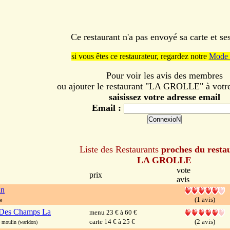
Ce restaurant n'a pas envoyé sa carte et s
si vous êtes ce restaurateur, regardez notre
Mode 
Pour voir les avis des membres
ou ajouter le restaurant "LA GROLLE" à votre 
saisissez votre adresse email
Email :
Liste des Restaurants
proches du resta
LA GROLLE
vote
prix
avis
in
(1 avis)
e
 Des Champs La
menu 23 € à 60 €
carte 14 € à 25 €
(2 avis)
moulin (waridon)