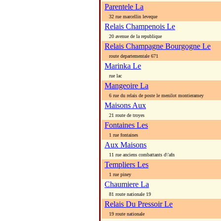
Parentele La
32 rue marcellin leveque
Relais Champenois Le
20 avenue de la republique
Relais Champagne Bourgogne Le
route departementale 671
Marinka Le
rue lac
Mangeoire La
6 rue du relais de poste le menilot montieramey
Maisons Aux
21 route de troyes
Fontaines Les
1 rue fontaines
Aux Maisons
11 rue anciens combattants d\'afn
Templiers Les
1 rue piney
Chaumiere La
81 route nationale 19
Relais Du Pressoir Le
19 route nationale