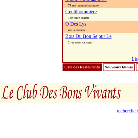
71 rue raymond poincare
Gentilhommiere
180 route auxerre
O Des Lys
rue de turenne
Bois Du Bon Sejour Le
2 rue roger salengro
Lis
Liste des Restaurants
Nouveaux Menus
recherche 