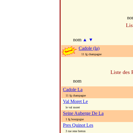
no
Lis
nom
▲
▼
Cadole (la)
11 fg champagne
Liste des 
nom
Cadole La
11 fg champagne
Val Moret Le
le val moret
Seine Auberge De La
1 fg bourgogne
Pres Quinot Les
3 rue rene breton