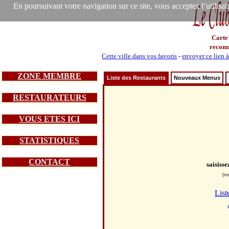
En poursuivant votre navigation sur ce site, vous acceptez l’utilisa
Carte
recom
Cette ville dans vos favoris
-
envoyer ce lien 
ZONE MEMBRE
Liste des Restaurants
Nouveaux Menus
RESTAURATEURS
VOUS ETES ICI
STATISTIQUES
CONTACT
saisiss
(vo
List