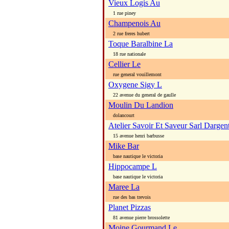
Vieux Logis Au
1 rue piney
Champenois Au
2 rue freres hubert
Toque Baralbine La
18 rue nationale
Cellier Le
rue general vouillemont
Oxygene Sigy L
22 avenue du general de gaulle
Moulin Du Landion
dolancourt
Atelier Savoir Et Saveur Sarl Dargen
15 avenue henri barbusse
Mike Bar
base nautique le victoria
Hippocampe L
base nautique le victoria
Maree La
rue des bas trevois
Planet Pizzas
81 avenue pierre brossolette
Moine Gourmand Le