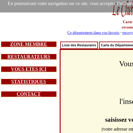
En poursuivant votre navigation sur ce site, vous acceptez l’utilisa
Carte
recom
Ce département dans vos favoris
-
envoye
ZONE MEMBRE
Liste des Restaurants
Carte du Départeme
RESTAURATEURS
Vous
VOUS ETES ICI
STATISTIQUES
CONTACT
l'in
saisissez 
(votre adresse em