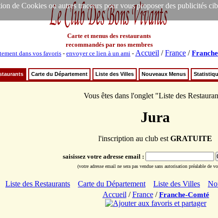
ion de Cookies ou autres traceurs pour vous proposer des publicités ciblée
Carte et menus des restaurants
recommandés par nos membres
Accueil
/
France
/
Franch
tement dans vos favoris
-
envoyer ce lien à un ami
-
staurants
Carte du Département
Liste des Villes
Nouveaux Menus
Statistiq
Vous êtes dans l'onglet "Liste des Restauran
Jura
l'inscription au club est
GRATUITE
saisissez votre adresse email :
(votre adresse email ne sera pas vendue sans autorisation préalable de vot
Liste des Restaurants
Carte du Département
Liste des Villes
No
Accueil
/
France
/
Franche-Comté