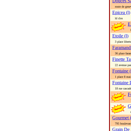
Douces S
route de gene
Epicea (l)
ld clos
E
le
Etoile (l)
3 place libert
Faramand 
36 place fara
Finette Ta
22 avenue pas
Fontaine 
1 place 8 mai
Fontaine 
18 rue cascad
F
12
G
ru
Gourmet (
795 boulevard
Grain De 