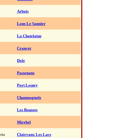
Arbois
Lons Le Saunier
La Chatelaine
Crancot
Dole
Passenans
Port Lesney
Champagnole
Les Rousses
Mirebel
ria
Clairvaux Les Lacs