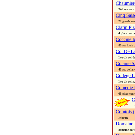
Chaumier
346 avenue ma
Cinq Saiso
22 grande rue
Clarin Piz
4 place centra
Coccinelle
83 rue louis p
Col De La
lieu-dit col de
Colanie S
43 rue de la r
College L
lieu-dit colle
Comedie 
65 place come
C
4 
Comtois (
le bourg
Domaine 
domaine du va