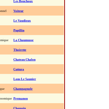
Les Bouchoux
onnel
Voiteur
Le Vaudioux
Pupillin
omique
La Chaumusse
Thoirette
Chateau Chalon
Cuttura
Lons Le Saunier
ique
Champagnole
ronomique
Premanon
Chaussin