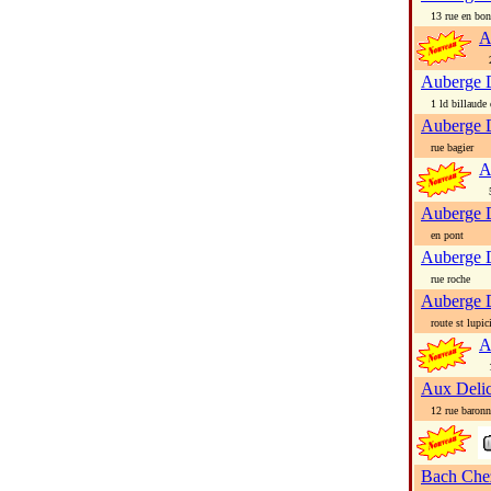
13 rue en bonn
A
22
Auberge 
1 ld billaude 
Auberge 
rue bagier
A
5 
Auberge 
en pont
Auberge 
rue roche
Auberge 
route st lupic
A
19
Aux Delic
12 rue baronne
Bach Che