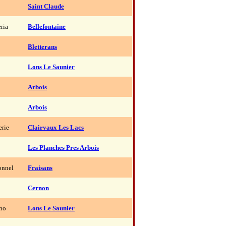
Saint Claude
ria
Bellefontaine
Bletterans
Lons Le Saunier
Arbois
Arbois
erie
Clairvaux Les Lacs
Les Planches Pres Arbois
onnel
Fraisans
Cernon
ino
Lons Le Saunier