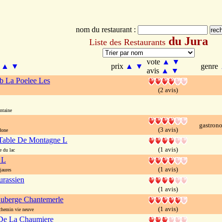
nom du restaurant :
du Jura
Liste des Restaurants
vote
▲
▼
m
▲
▼
prix
▲
▼
genre
avis
▲
▼
b La Poelee Les
(2 avis)
ntaine
gastron
(3 avis)
one
 Table De Montagne L
(1 avis)
 du lac
 L
(1 avis)
jaures
urassien
(1 avis)
uberge Chantemerle
(1 avis)
emin vie neuve
De La Chaumiere