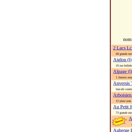
no
2 Lacs Lc
68 grande rue
Aiglon (l)
10 rue bellefo
Alpage (l)
1 chemin mad
Anversis
lieu-dit combe
Arboisien
13 place jean 
Au Petit J
73 grande rue
A
ch
Auberge 