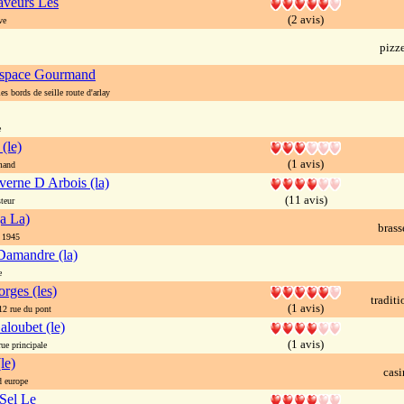
aveurs Les
(2 avis)
ve
pizze
space Gourmand
s bords de seille route d'arlay
e
(le)
(1 avis)
mand
verne D Arbois (la)
(11 avis)
teur
(a La)
brass
 1945
Damandre (la)
e
orges (les)
traditi
(1 avis)
 rue du pont
aloubet (le)
(1 avis)
e principale
le)
cas
 europe
Sel Le