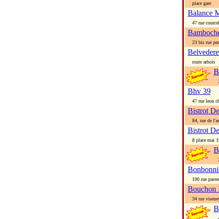
place gare
Balance M
47 rue courcel
Bamboche
23 bis rue per
Belvedere 
route arbois
B
2 
Bhv 39
47 rue leon ch
Bistrot D
84, rue de l'as
Bistrot D
8 place mai 1
B
34
Bonbonni
190 rue paste
Bouchon 
34 rue visene
B
46