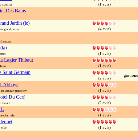
(1 avis)
 trouillot
el Des Bains
rand Jardin (le)
(4 avis)
e grand jardin
d europe
(la)
(1 avis)
nees
za Lagier Thibaut
(1 avis)
lique
ie Saint Germain
gastron
(2 avis)
 L Abbaye
(1 avis)
ac abbaye-grande riv
otel Du Cerf
(2 avis)
rue ain
 L
(1 avis)
rechal juin
 Jeunet
(1 avis)
ville