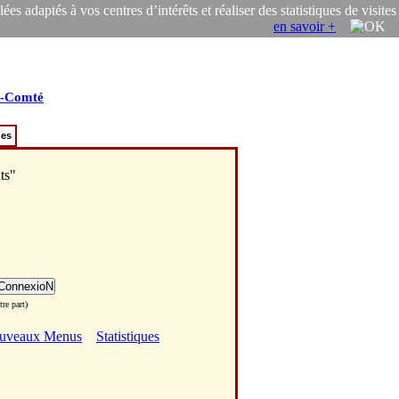
s adaptés à vos centres d’intérêts et réaliser des statistiques de visites
en savoir +
e-Comté
ues
ts"
re part)
uveaux Menus
Statistiques