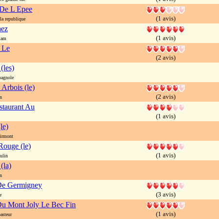
 De L Epee
(1 avis)
a republique
hez
(1 avis)
lam
 Le
(2 avis)
(les)
agnole
Arbois (le)
(2 avis)
n
staurant Au
(1 avis)
le)
irmont
ouge (le)
(1 avis)
ulin
(la)
n
De Germigney
(3 avis)
e
u Mont Joly Le Bec Fin
(1 avis)
asteur