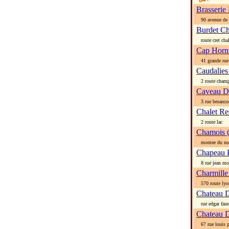
Brasserie
90 avenue de l
Burdet C
route cret cha
Cap Horn
41 grande rue
Caudalies 
2 route champ
Caveau D 
3 rue besanco
Chalet Re
2 route lac
Chamois (
montee du no
Chapeau R
8 rue jean mo
Charmille 
570 route lyo
Chateau 
rue edgar faur
Chateau D
67 rue louis p