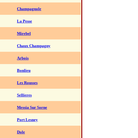
Champagnole
La Pesse
Mirebel
Chaux Champagny
Arbois
Bonlieu
Les Rousses
Sellieres
Messia Sur Sorne
Port Lesney
Dole