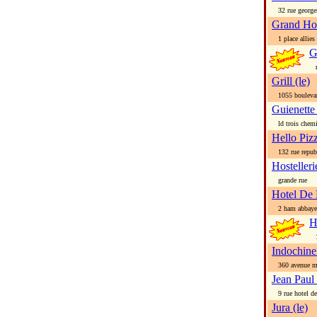
32 rue georges
Grand Hot
1 place allies
G
ru
Grill (le)
1055 boulevar
Guienette 
ld trois chemi
Hello Piz
132 rue repub
Hosteller
grande rue
Hotel De
2 ham abbaye l
H
1 
Indochine
360 avenue ma
Jean Paul
9 rue hotel de 
Jura (le)