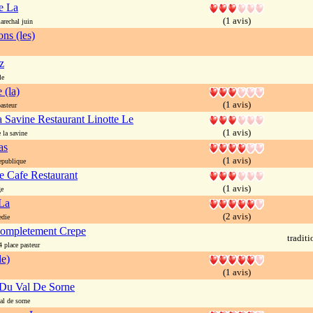
e La
(1 avis)
rechal juin
ns (les)
z
le
 (la)
(1 avis)
asteur
 Savine Restaurant Linotte Le
(1 avis)
 la savine
as
(1 avis)
epublique
e Cafe Restaurant
(1 avis)
ge
La
(2 avis)
die
ompletement Crepe
traditi
place pasteur
le)
(1 avis)
Du Val De Sorne
l de sorne