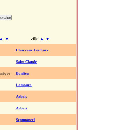
▲
▼
ville
▲
▼
Clairvaux Les Lacs
Saint Claude
omique
Bonlieu
Lamoura
Arbois
Arbois
Septmoncel