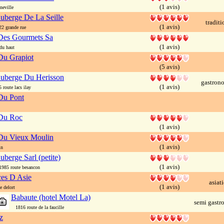
(1 avis)
eville
uberge De La Seille
traditi
(1 avis)
 grande rue
Des Gourmets Sa
(1 avis)
du haut
Du Grapiot
(5 avis)
uberge Du Herisson
gastron
(1 avis)
route lacs ilay
Du Pont
Du Roc
(1 avis)
Du Vieux Moulin
(1 avis)
in
uberge Sarl (petite)
(1 avis)
85 route besancon
es D Asie
asiat
(1 avis)
 delort
Babaute (hotel Motel La)
semi gast
1816 route de la faucille
z