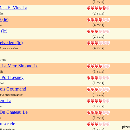
(1 avis)
ets Et Vins La
(2 avis)
les
 (le)
(4 avis)
rin
(le)
(2 avis)
elvedere (le)
(4 avis)
qua sur roches
ifflot
e La Mere Simone Le
(1 avis)
ile
e Port Lesney
(1 avis)
945
ois Gourmand
(4 avis)
2 route pontarlier
ere La
(1 avis)
ur
Du Chateau Le
(1 avis)
y
raserade
pizze
(1 avis)
 grande rue