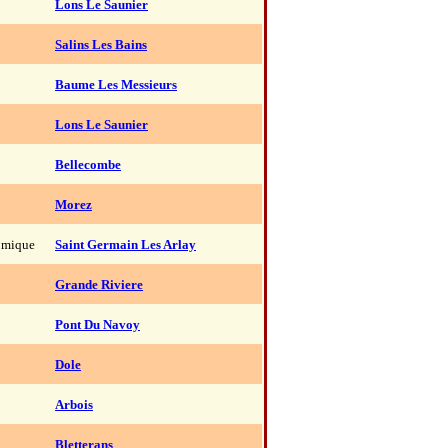
Lons Le Saunier
Salins Les Bains
Baume Les Messieurs
Lons Le Saunier
Bellecombe
Morez
omique
Saint Germain Les Arlay
Grande Riviere
Pont Du Navoy
Dole
Arbois
Bletterans