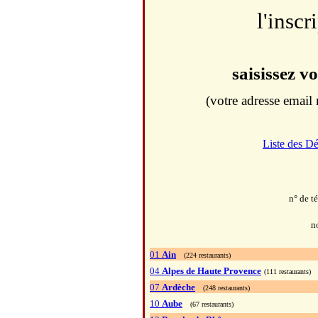
l'inscr
saisissez v
(votre adresse email 
Liste des D
n° de t
n
01
Ain
(224 restaurants)
04
Alpes de Haute Provence
(111 restaurants)
07
Ardèche
(248 restaurants)
10
Aube
(67 restaurants)