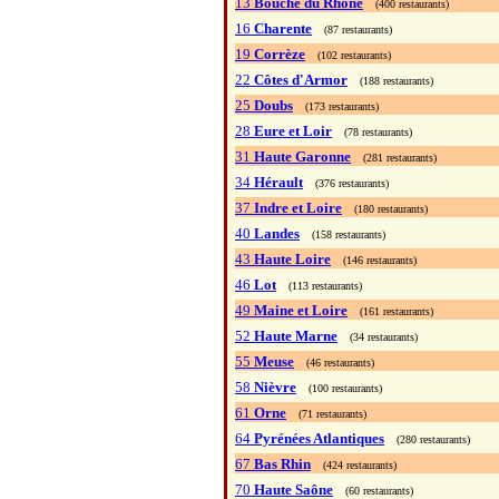
13
Bouche du Rhône
(400 restaurants)
16
Charente
(87 restaurants)
19
Corrèze
(102 restaurants)
22
Côtes d'Armor
(188 restaurants)
25
Doubs
(173 restaurants)
28
Eure et Loir
(78 restaurants)
31
Haute Garonne
(281 restaurants)
34
Hérault
(376 restaurants)
37
Indre et Loire
(180 restaurants)
40
Landes
(158 restaurants)
43
Haute Loire
(146 restaurants)
46
Lot
(113 restaurants)
49
Maine et Loire
(161 restaurants)
52
Haute Marne
(34 restaurants)
55
Meuse
(46 restaurants)
58
Nièvre
(100 restaurants)
61
Orne
(71 restaurants)
64
Pyrénées Atlantiques
(280 restaurants)
67
Bas Rhin
(424 restaurants)
70
Haute Saône
(60 restaurants)