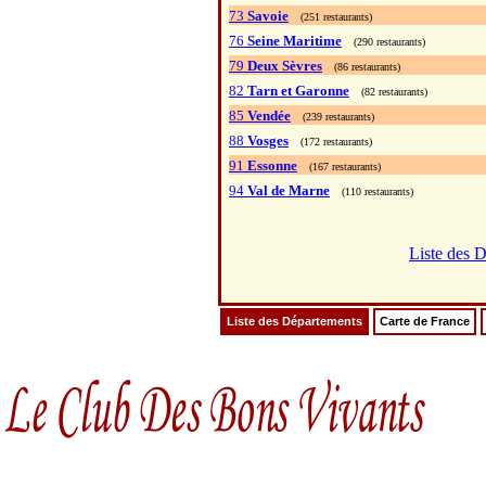
73
Savoie
(251 restaurants)
76
Seine Maritime
(290 restaurants)
79
Deux Sèvres
(86 restaurants)
82
Tarn et Garonne
(82 restaurants)
85
Vendée
(239 restaurants)
88
Vosges
(172 restaurants)
91
Essonne
(167 restaurants)
94
Val de Marne
(110 restaurants)
Liste des 
Liste des Départements
Carte de France