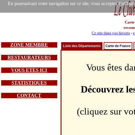
En poursuivant votre navigation sur ce site, vous acceptez l’utilisa
Carte
recom
Ce site dans vos favoris
-
e
ZONE MEMBRE
Liste des Départements
Carte de France
RESTAURATEURS
Vous êtes da
VOUS ETES ICI
STATISTIQUES
Découvrez le
CONTACT
(cliquez sur vo