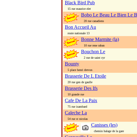
Black Bird Pub
15 rue maurice elet
Bobo Le Beau Le Bien Le 
20 rue canadiens
Bon Accueil Au
route nationale 13
Bonne Marmite (la)
10 rue rene raban
Bouchon Le
2 rue de saint cyr
Bounty
5 place henri drevon
Brasserie De L Etoile
20 rue gen de gaulle
Brasserie Des Ifs
10 grande rue
Cafe De La Paix
75 rue isambard
Caleche La
54 rue st nicolas
Canisses (les)
chemin halage de la gare