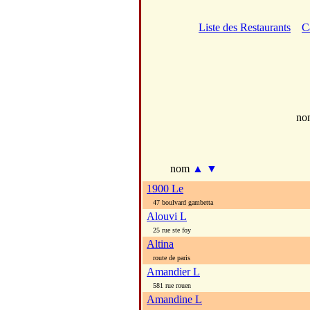
Liste des Restaurants
C
no
nom
▲
▼
1900 Le
47 boulvard gambetta
Alouvi L
25 rue ste foy
Altina
route de paris
Amandier L
581 rue rouen
Amandine L