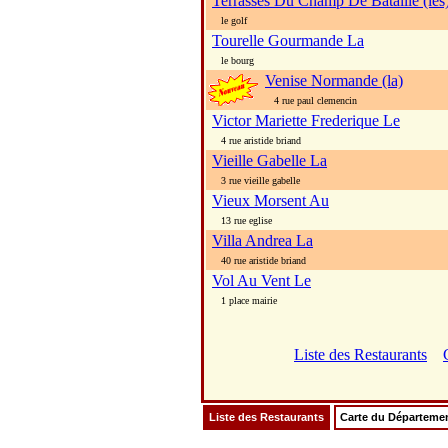
Terrasses Du Champ De Bataille (les
le golf
Tourelle Gourmande La
le bourg
Venise Normande (la)
4 rue paul clemencin
Victor Mariette Frederique Le
4 rue aristide briand
Vieille Gabelle La
3 rue vieille gabelle
Vieux Morsent Au
13 rue eglise
Villa Andrea La
40 rue aristide briand
Vol Au Vent Le
1 place mairie
Liste des Restaurants
Liste des Restaurants
Carte du Départeme