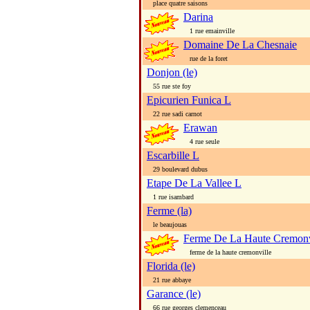
place quatre saisons
Darina
1 rue emainville
Domaine De La Chesnaie
rue de la foret
Donjon (le)
55 rue ste foy
Epicurien Funica L
22 rue sadi carnot
Erawan
4 rue seule
Escarbille L
29 boulevard dubus
Etape De La Vallee L
1 rue isambard
Ferme (la)
le beaujouas
Ferme De La Haute Cremonvi
ferme de la haute cremonville
Florida (le)
21 rue abbaye
Garance (le)
66 rue georges clemenceau