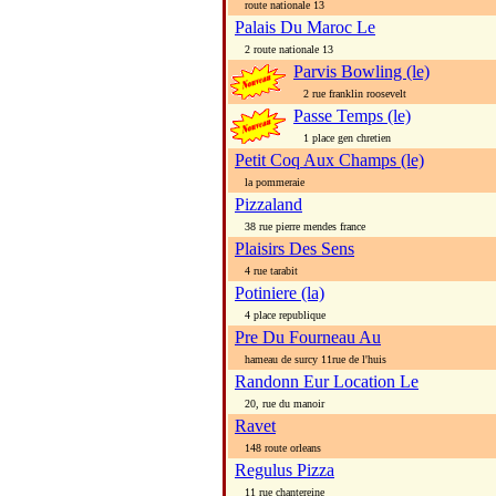
route nationale 13
Palais Du Maroc Le
2 route nationale 13
Parvis Bowling (le)
2 rue franklin roosevelt
Passe Temps (le)
1 place gen chretien
Petit Coq Aux Champs (le)
la pommeraie
Pizzaland
38 rue pierre mendes france
Plaisirs Des Sens
4 rue tarabit
Potiniere (la)
4 place republique
Pre Du Fourneau Au
hameau de surcy 11rue de l'huis
Randonn Eur Location Le
20, rue du manoir
Ravet
148 route orleans
Regulus Pizza
11 rue chantereine