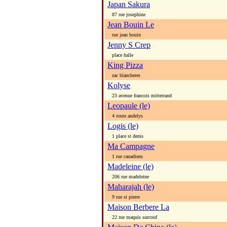
Japan Sakura
87 rue josephine
Jean Bouin Le
rue jean bouin
Jenny S Crep
place halle
King Pizza
zac blancheres
Kolyse
23 avenue francois mitterrand
Leopaule (le)
4 route andelys
Logis (le)
1 place st denis
Ma Campagne
1 rue canadiens
Madeleine (le)
206 rue madeleine
Maharajah (le)
9 rue st pierre
Maison Berbere La
22 rue maquis surcouf