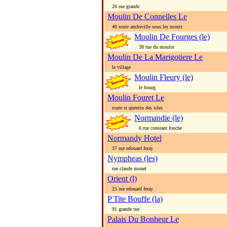
26 rue grande
Moulin De Connelles Le
40 route amfreville sous les monts
Moulin De Fourges (le)
38 rue du moulin
Moulin De La Marigotiere Le
le village
Moulin Fleury (le)
le bourg
Moulin Fouret Le
route st quentin des isles
Normandie (le)
6 rue constant fouche
Normandy Hotel
37 rue edouard feray
Nympheas (les)
rue claude monet
Orient (l)
25 rue edouard feray
P Tite Bouffe (la)
91 grande rue
Palais Du Bonheur Le