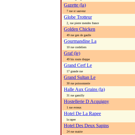
Gazette (la)
7 rue st sauveur
Globe Trotteur
2, rue pierre mendes france
Golden Chicken
49 rue gen de gaulle
Gourmandine La
10 rue cordeliers
Graf (le)
49 bis route dieppe
Grand Cerf Le
17 grande rue
Grand Sultan Le
30 rue poissonnerie
Halle Aux Grains (la)
31 rue gamilly
Hostellerie D Acquigny
1 rue evreux
Hotel De La Rapee
la rapee
Hotel Des Deux Sapins
24 rue mairie