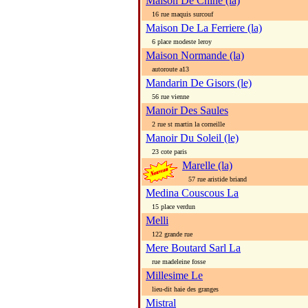
Maison De Chine (la)
16 rue maquis surcouf
Maison De La Ferriere (la)
6 place modeste leroy
Maison Normande (la)
autoroute a13
Mandarin De Gisors (le)
56 rue vienne
Manoir Des Saules
2 rue st martin la corneille
Manoir Du Soleil (le)
23 cote paris
Marelle (la)
57 rue aristide briand
Medina Couscous La
15 place verdun
Melli
122 grande rue
Mere Boutard Sarl La
rue madeleine fosse
Millesime Le
lieu-dit haie des granges
Mistral