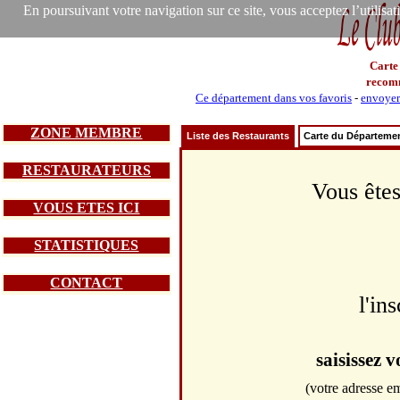
En poursuivant votre navigation sur ce site, vous acceptez l’utilisa
Carte
recom
Ce département dans vos favoris
-
envoyer 
ZONE MEMBRE
Liste des Restaurants
Carte du Départeme
RESTAURATEURS
Vous êtes
VOUS ETES ICI
STATISTIQUES
CONTACT
l'in
saisissez 
(votre adresse em