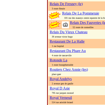
Relais De Fresney (le)
3 route fleurie
Relais De La Pommeraie
101 rue des maunys centre equestre de la fo
Relais Des Fauveries (l
52 route de cormeilles
Relais Du Vieux Chateau
39 avenue victor hugo
Restaurant De La Halle
1 rue hopital
Restaurant Du Phare Au
4 route de tancarville
Rotonde La
1 route bourgtheroulde
Routiers Chez Annie (les)
place gare
Royal Andelys
2 avenue gen de gaulle
Royal D Asie
795 rue jacques monod
Royal Verneuil
514 rue aristide briand