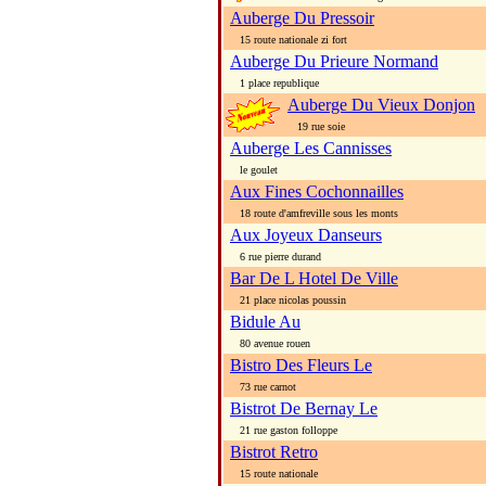
Auberge Du Pressoir
15 route nationale zi fort
Auberge Du Prieure Normand
1 place republique
Auberge Du Vieux Donjon
19 rue soie
Auberge Les Cannisses
le goulet
Aux Fines Cochonnailles
18 route d'amfreville sous les monts
Aux Joyeux Danseurs
6 rue pierre durand
Bar De L Hotel De Ville
21 place nicolas poussin
Bidule Au
80 avenue rouen
Bistro Des Fleurs Le
73 rue carnot
Bistrot De Bernay Le
21 rue gaston folloppe
Bistrot Retro
15 route nationale