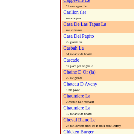
Cappeville Le
17 rue cappeville
Carillon (le)
rue artaignes
Casa De Las Tapas La
rue st thomas
Casa Del Papito
25 grande rue
Casbah La
54 rue aristide briand
Cascade
19 place gen de gaulle
Chaine D Or (la)
25 rue grande
Chateau D Aveny
1 rue pavee
Chaumiere La
2 chemin haie marsault
Chaumiere La
15 rue aristide briand
Cheval Blanc Le
27 rue louviers cidex 03 la croix saint leufroy
Chicken Burger