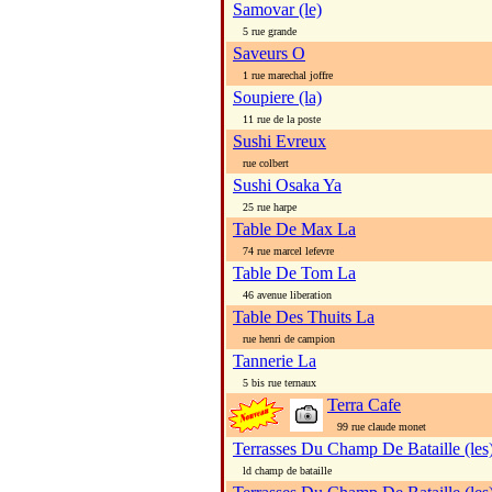
Samovar (le)
5 rue grande
Saveurs O
1 rue marechal joffre
Soupiere (la)
11 rue de la poste
Sushi Evreux
rue colbert
Sushi Osaka Ya
25 rue harpe
Table De Max La
74 rue marcel lefevre
Table De Tom La
46 avenue liberation
Table Des Thuits La
rue henri de campion
Tannerie La
5 bis rue ternaux
Terra Cafe
99 rue claude monet
Terrasses Du Champ De Bataille (les
ld champ de bataille