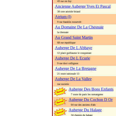
43 rue ste foy
Ancienne Auberge Yves Et Pascal
38 cote aristide briand
Atrium (l)
9 rue franklin roosevelt
Au Domaine De La Chesnaie
la chesnaie
Au Grand Saint Martin
68 rue republique
Auberge De L Abbaye
12 place guillaume le conquerant
Auberge De L Ecurie
9 rue doct collignon
Auberge De La Bretagne
21 route nationale 13
Auberge De La Vallee
rue sucrerie
Auberge Des Bons Enfants
7 route de paris les mesangeres
Auberge Du Cochon D Or
64 rue des anciens d'afn
Auberge Du Halage
34 chemin du halage