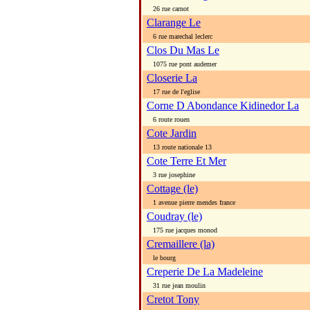
26 rue carnot
Clarange Le
6 rue marechal leclerc
Clos Du Mas Le
1075 rue pont audemer
Closerie La
17 rue de l'eglise
Corne D Abondance Kidinedor La
6 route rouen
Cote Jardin
13 route nationale 13
Cote Terre Et Mer
3 rue josephine
Cottage (le)
1 avenue pierre mendes france
Coudray (le)
175 rue jacques monod
Cremaillere (la)
le bourg
Creperie De La Madeleine
31 rue jean moulin
Cretot Tony