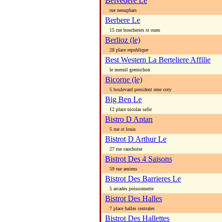
Belvedere Le
rue nenuphars
Berbere Le
15 rue boucheries st ouen
Berlioz (le)
28 place republique
Best Western La Berteliere Affilie
le mesnil gremichon
Bicorne (le)
5 boulevard president rene coty
Big Ben Le
12 place nicolas selle
Bistro D Antan
5 rue st louis
Bistrot D Arthur Le
27 rue cauchoise
Bistrot Des 4 Saisons
59 rue amiens
Bistrot Des Barrieres Le
5 arcades poissonnerie
Bistrot Des Halles
7 place halles centrales
Bistrot Des Hallettes