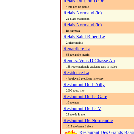
Relais Du Lion D Or
4 rue gen de gaulle
Relais Normand (le)
21 place maintenon
Relais Normand (le)
les carreaux
Relais Saint Ribert Le
2 place mairie
Renardiere La
63 rue andre martin
Rendez Vous D Chasse Au
138 route nationale ancienne gare la maiso
Residence La
4 boulevard president rene coty
Restaurant De L Ailly
2000 route mer
Restaurant De La Gare
10 rue gare
Restaurant De La V
23 rue de la mer
Restaurant De Normandie
1015 rue bernard thelu
Restaurant Des Grands Bass