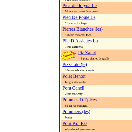
Picardie Idlyna Le
51 avenue marcel le mignot
Pied De Poule Le
16 rue victor hugo
Pierres Blanches (les)
106 rue marechal foch
Pile D Assiettes La
1 rue gambetta
Piz Zafari
9 place charles de gaulle
Pizzaiolo (le)
104 rue salvador allende
Polet Benoit
les grandes ventes
Pom Canell
2 rue rene coty
Pommes D Epices
66 ter rue bouvreuil
Pommiers (les)
bourg
Pour Koi Pas
4 boulevard jean mermoz