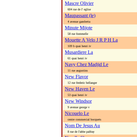
Mascre Olivier
604 rue de l' eglise
Maupassant (le)
4 avenue gambetta
Minute Mijote
58 rue fontenelle
Mouette A Velo J R P H La
109 b quai henri iv
Musardiere La
61 quai henri iv
Navy Chez Madjid Le
11 rue augustins
New Flavor
12 rue frederic bellanger
New Haven Le
53 quai henri iv
New Windsor
9 avenue george v
Nicouelo Le
centre commercial bocquets
Nom De Jesus Au
8 rue de l'abbe palfray