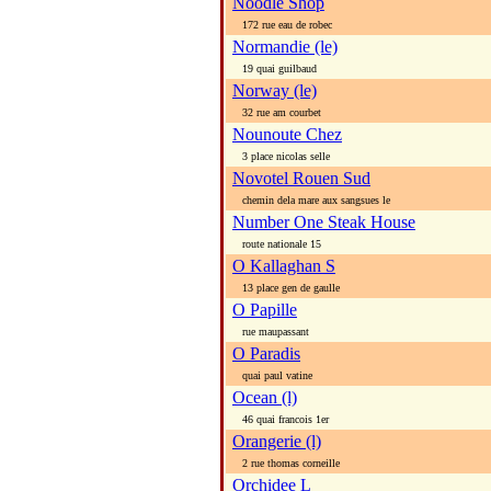
Noodle Shop
172 rue eau de robec
Normandie (le)
19 quai guilbaud
Norway (le)
32 rue am courbet
Nounoute Chez
3 place nicolas selle
Novotel Rouen Sud
chemin dela mare aux sangsues le
Number One Steak House
route nationale 15
O Kallaghan S
13 place gen de gaulle
O Papille
rue maupassant
O Paradis
quai paul vatine
Ocean (l)
46 quai francois 1er
Orangerie (l)
2 rue thomas corneille
Orchidee L