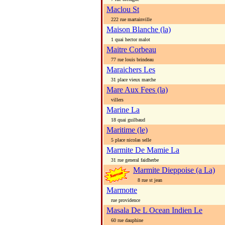
Maclou St
222 rue martainville
Maison Blanche (la)
1 quai hector malot
Maitre Corbeau
77 rue louis brindeau
Maraichers Les
31 place vieux marche
Mare Aux Fees (la)
villers
Marine La
18 quai guilbaud
Maritime (le)
5 place nicolas selle
Marmite De Mamie La
31 rue general faidherbe
Marmite Dieppoise (a La)
8 rue st jean
Marmotte
rue providence
Masala De L Ocean Indien Le
60 rue dauphine