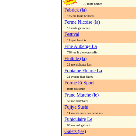
76 route bolbec
Fabrick (la)
135 rue louis brindeau
Ferme Nicoise (la)
10 route gamaches
Festival
11 quai henri iv
Fine Auberge La
786 rue lt pierre gosselin
Flottille (la)
22 rue alphonse karr
Fontaine Fleurie La
21 avenue jean jaures
Forme Et Sport
route d'oudalle
Franc Marche (le)
50 rue neufchatel
Fujiya Sushi
14 rue ste croix des pelletiers
Funiculaire Le
80 rue mal gallieni
Galets (les)