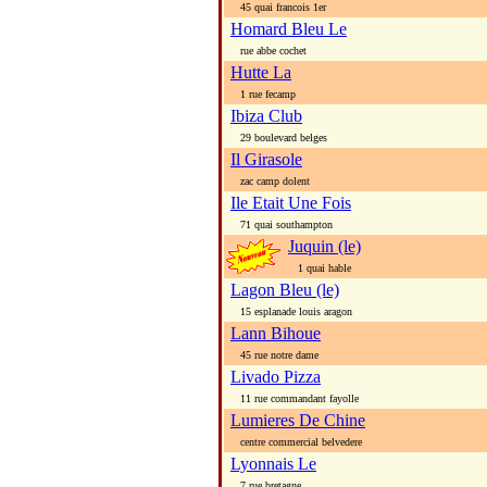
45 quai francois 1er
Homard Bleu Le
rue abbe cochet
Hutte La
1 rue fecamp
Ibiza Club
29 boulevard belges
Il Girasole
zac camp dolent
Ile Etait Une Fois
71 quai southampton
Juquin (le)
1 quai hable
Lagon Bleu (le)
15 esplanade louis aragon
Lann Bihoue
45 rue notre dame
Livado Pizza
11 rue commandant fayolle
Lumieres De Chine
centre commercial belvedere
Lyonnais Le
7 rue bretagne