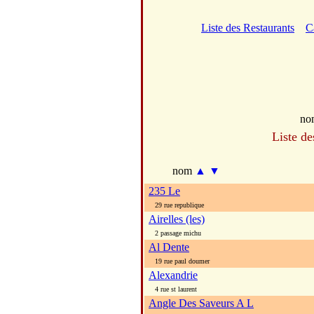
Liste des Restaurants
C
no
Liste de
nom
▲
▼
235 Le
29 rue republique
Airelles (les)
2 passage michu
Al Dente
19 rue paul doumer
Alexandrie
4 rue st laurent
Angle Des Saveurs A L