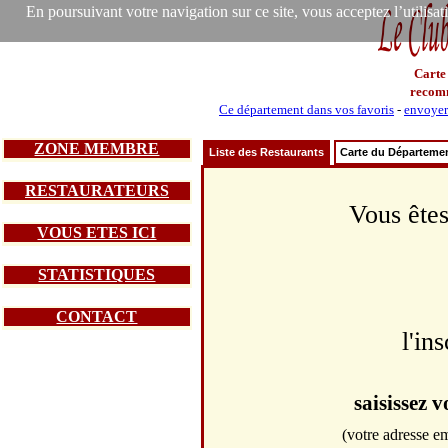
En poursuivant votre navigation sur ce site, vous acceptez l’utilisa
Carte
recom
Ce département dans vos favoris
-
envoyer 
ZONE MEMBRE
Liste des Restaurants
Carte du Départeme
RESTAURATEURS
Vous êtes
VOUS ETES ICI
STATISTIQUES
CONTACT
l'in
saisissez 
(votre adresse em