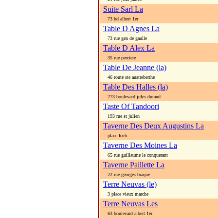
Suite Sarl La
73 bd albert 1er
Table D Agnes La
73 rue gen de gaulle
Table D Alex La
35 rue perciere
Table De Jeanne (la)
46 route ste austreberthe
Table Des Halles (la)
273 boulevard jules durand
Taste Of Tandoori
193 rue st julien
Taverne Des Deux Augustins La
place foch
Taverne Des Moines La
65 rue guillaume le conquerant
Taverne Paillette La
22 rue georges braque
Terre Neuvas (le)
3 place vieux marche
Terre Neuvas Les
63 boulevard albert 1er