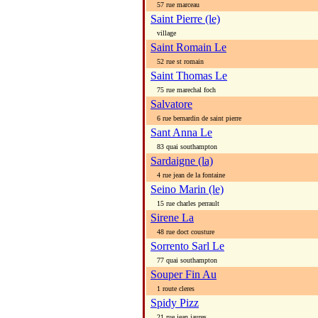
57 rue marceau
Saint Pierre (le)
village
Saint Romain Le
52 rue st romain
Saint Thomas Le
75 rue marechal foch
Salvatore
6 rue bernardin de saint pierre
Sant Anna Le
83 quai southampton
Sardaigne (la)
4 rue jean de la fontaine
Seino Marin (le)
15 rue charles perrault
Sirene La
48 rue doct cousture
Sorrento Sarl Le
77 quai southampton
Souper Fin Au
1 route cleres
Spidy Pizz
21 rue jean jaures