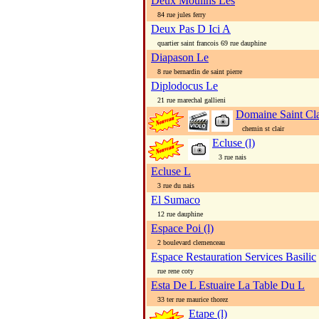
Deux Moulins Les
84 rue jules ferry
Deux Pas D Ici A
quartier saint francois 69 rue dauphine
Diapason Le
8 rue bernardin de saint pierre
Diplodocus Le
21 rue marechal gallieni
Domaine Saint Cl
chemin st clair
Ecluse (l)
3 rue nais
Ecluse L
3 rue du nais
El Sumaco
12 rue dauphine
Espace Poi (l)
2 boulevard clemenceau
Espace Restauration Services Basilic
rue rene coty
Esta De L Estuaire La Table Du L
33 ter rue maurice thorez
Etape (l)