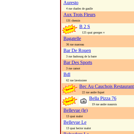
Auresto
4 rue charles de gaulle
Aux Trois Fleurs
131 chemin
B 2 S
125 quai georges v
Bagatelle
36 rue marceau
Bar De Rouen
3 rue faubourg de la barre
Bar Des Sports
3 rue carnot
Bdl
62 rue laveissiere
Bec Au Cauchois Restaurant P
22 rue andre fiquet
Bella Pizza 76
19 rue andre maurois
Bellevue (le)
13 quai malot
Bellevue Le
13 quai hector malot