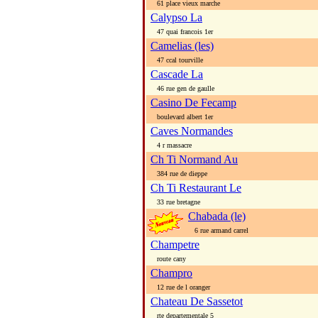
61 place vieux marche
Calypso La
47 quai francois 1er
Camelias (les)
47 ccal tourville
Cascade La
46 rue gen de gaulle
Casino De Fecamp
boulevard albert 1er
Caves Normandes
4 r massacre
Ch Ti Normand Au
384 rue de dieppe
Ch Ti Restaurant Le
33 rue bretagne
Chabada (le)
6 rue armand carrel
Champetre
route cany
Champro
12 rue de l oranger
Chateau De Sassetot
rte departementale 5