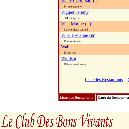
Vieux Carre Sarl Le
34, rue ganterie
Viguier Jeremy
604 rue eglise
Villa Marine (la)
1 place pierre semard
Villa Toscanne (la)
11 allee arcades
Wab
33 rue iena
Windsor
18 boulevard verdun
Liste des Restaurants
Liste des Restaurants
Carte du Départeme