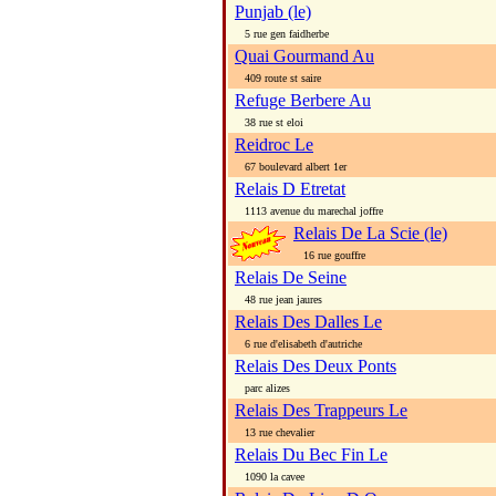
Punjab (le)
5 rue gen faidherbe
Quai Gourmand Au
409 route st saire
Refuge Berbere Au
38 rue st eloi
Reidroc Le
67 boulevard albert 1er
Relais D Etretat
1113 avenue du marechal joffre
Relais De La Scie (le)
16 rue gouffre
Relais De Seine
48 rue jean jaures
Relais Des Dalles Le
6 rue d'elisabeth d'autriche
Relais Des Deux Ponts
parc alizes
Relais Des Trappeurs Le
13 rue chevalier
Relais Du Bec Fin Le
1090 la cavee