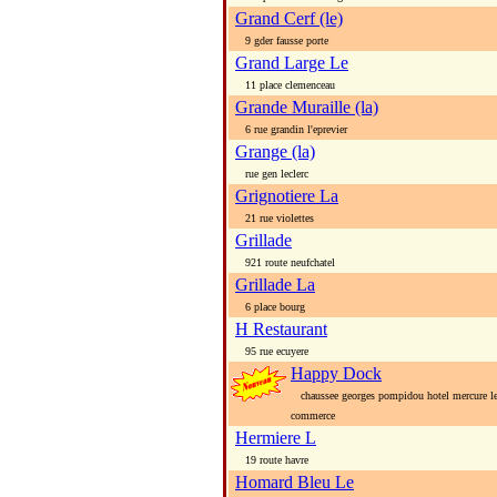
Grand Cerf (le)
9 gder fausse porte
Grand Large Le
11 place clemenceau
Grande Muraille (la)
6 rue grandin l'eprevier
Grange (la)
rue gen leclerc
Grignotiere La
21 rue violettes
Grillade
921 route neufchatel
Grillade La
6 place bourg
H Restaurant
95 rue ecuyere
Happy Dock
chaussee georges pompidou hotel mercure le 
commerce
Hermiere L
19 route havre
Homard Bleu Le