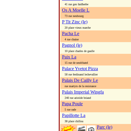
41 rue gen faidherbe
Os A Moelle L
73 rue neubourg
P Tit Zinc (le)
20 place vieux marche
Pacha Le
4 rue chaine
Pagnol (le)
10 place charles de gaulle
Paix La
15 rue de neufchatel
Palace Yvetot Pizza
58 rue ferdinand lechevallier
Palais De Cailly Le
rue martyrs de la resistance
Palais Imperial Wingfa
240 rue aristide briand
Papa Poule
5 rue rade
Papillotte La
38 place chillou
Parc (le)