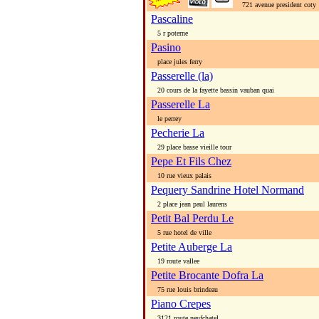
721 avenue president coty
Pascaline
5 r poterne
Pasino
place jules ferry
Passerelle (la)
20 cours de la fayette bassin vauban quai
Passerelle La
le perrey
Pecherie La
29 place basse vieille tour
Pepe Et Fils Chez
10 rue vieux palais
Pequery Sandrine Hotel Normand
2 place jean paul laurens
Petit Bal Perdu Le
5 rue hotel de ville
Petite Auberge La
19 route vallee
Petite Brocante Dofra La
75 rue louis brindeau
Piano Crepes
3121 route neufchatel