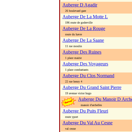
Auberge D Agadir
26 boulevard gare
Auberge De La Motte L
196 route de goderville
Auberge De La Rouge
route du havre
Auberge De La Saane
11 rue moulin
Auberge Des Ruines
1 place mairie
Auberge Des Voyageurs
1 place combattants
Auberge Du Clos Normand
22 rue henry 4
Auberge Du Grand Saint Pierre
19 avenue victor hugo
Auberge Du Manoir D Arche
manoir d'archelles
Auberge Du Puits Fleuri
route yport
Auberge Du Val Au Cesne
val cesne