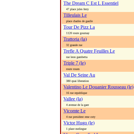
The Dream C Est L Essentiel
47 place jules ferry
Tilleulais Le
place charles de gaulle
Tour De Pizz La
1120 route gournay
Trattoria (la)
32 grande rue
Trefle A Quatre Feuilles Le
rue leon gambetta
Triple 7 (le)
route rouen
Val De Seine Au
380 quai liberation
Valentino Le Douanier Rousseau (le)
16 rue republique
Vallee (la)
4 avenue de la gare
Vicomte Le
4 rue president rene coty
Victor Hugo (le)
1 place melingue