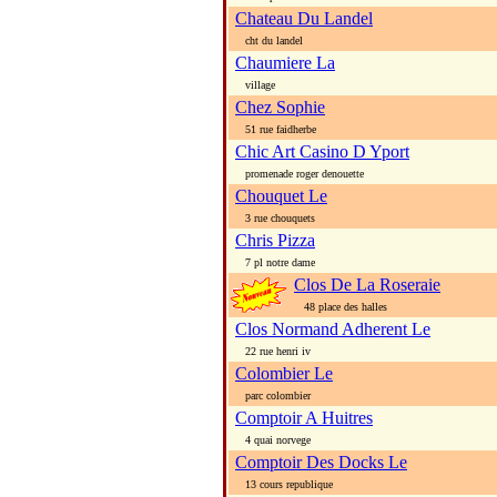
Chateau Du Landel
cht du landel
Chaumiere La
village
Chez Sophie
51 rue faidherbe
Chic Art Casino D Yport
promenade roger denouette
Chouquet Le
3 rue chouquets
Chris Pizza
7 pl notre dame
Clos De La Roseraie
48 place des halles
Clos Normand Adherent Le
22 rue henri iv
Colombier Le
parc colombier
Comptoir A Huitres
4 quai norvege
Comptoir Des Docks Le
13 cours republique