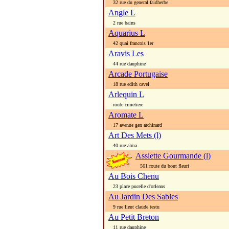
32 rue du general faidherbe
Angle L
2 rue bains
Aquarius L
42 quai francois 1er
Aravis Les
44 rue dauphine
Arcade Portugaise
18 rue edith cavel
Arlequin L
route cimetiere
Aromate L
17 avenue gen archinard
Art Des Mets (l)
40 rue alma
Assiette Gourmande (l)
561 route du bout fleuri
Au Bois Chenu
23 place pucelle d'orleans
Au Jardin Des Sables
9 rue lieut claude testu
Au Petit Breton
11 rue dauphine