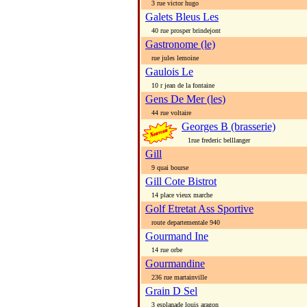
3 rue victor hugo
Galets Bleus Les
40 rue prosper brindejont
Gastronome (le)
rue jules lemoine
Gaulois Le
10 r jean de la fontaine
Gens De Mer (les)
44 rue voltaire
Georges B (brasserie)
1rue frederic belllanger
Gill
9 quai bourse
Gill Cote Bistrot
14 place vieux marche
Golf Etretat Ass Sportive
route departementale 940
Gourmand Ine
14 rue orbe
Gourmandine
236 rue martainville
Grain D Sel
3 esplanade louis aragon