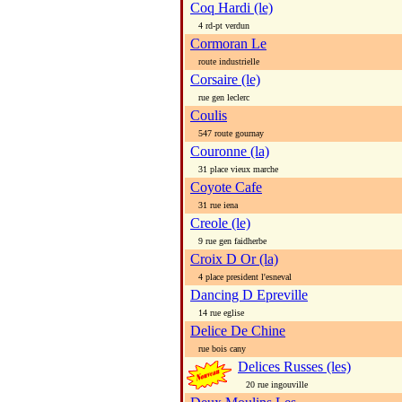
Coq Hardi (le)
4 rd-pt verdun
Cormoran Le
route industrielle
Corsaire (le)
rue gen leclerc
Coulis
547 route gournay
Couronne (la)
31 place vieux marche
Coyote Cafe
31 rue iena
Creole (le)
9 rue gen faidherbe
Croix D Or (la)
4 place president l'esneval
Dancing D Epreville
14 rue eglise
Delice De Chine
rue bois cany
Delices Russes (les)
20 rue ingouville