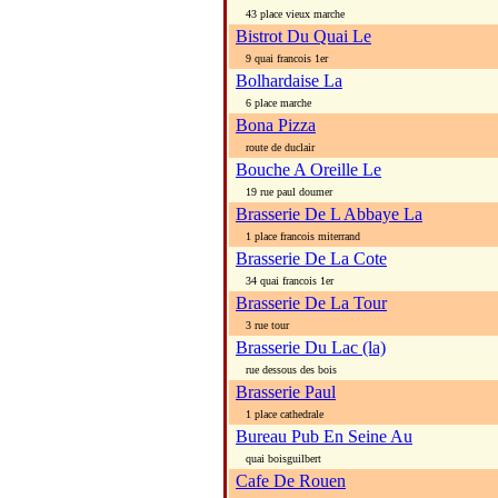
43 place vieux marche
Bistrot Du Quai Le
9 quai francois 1er
Bolhardaise La
6 place marche
Bona Pizza
route de duclair
Bouche A Oreille Le
19 rue paul doumer
Brasserie De L Abbaye La
1 place francois miterrand
Brasserie De La Cote
34 quai francois 1er
Brasserie De La Tour
3 rue tour
Brasserie Du Lac (la)
rue dessous des bois
Brasserie Paul
1 place cathedrale
Bureau Pub En Seine Au
quai boisguilbert
Cafe De Rouen