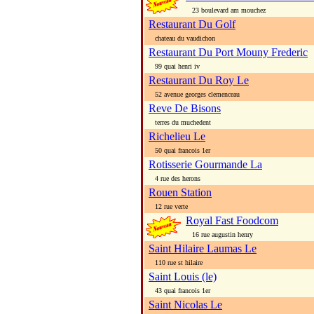
23 boulevard am mouchez
Restaurant Du Golf
chateau du vaudichon
Restaurant Du Port Mouny Frederic
99 quai henri iv
Restaurant Du Roy Le
52 avenue georges clemenceau
Reve De Bisons
terres du muchedent
Richelieu Le
50 quai francois 1er
Rotisserie Gourmande La
4 rue des herons
Rouen Station
12 rue verte
Royal Fast Foodcom
16 rue augustin henry
Saint Hilaire Laumas Le
110 rue st hilaire
Saint Louis (le)
43 quai francois 1er
Saint Nicolas Le