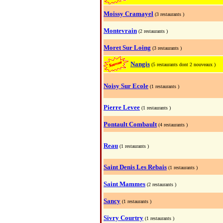
Moissy Cramayel
(3 restaurants )
Montevrain
(2 restaurants )
Moret Sur Loing
(3 restaurants )
Nangis
(5 restaurants dont 2 nouveaux )
Noisy Sur Ecole
(1 restaurants )
Pierre Levee
(1 restaurants )
Pontault Combault
(4 restaurants )
Reau
(1 restaurants )
Saint Denis Les Rebais
(1 restaurants )
Saint Mammes
(2 restaurants )
Sancy
(1 restaurants )
Sivry Courtry
(1 restaurants )