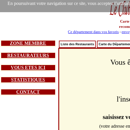
En poursuivant votre navigation sur ce site, vous acceptez l’utilisa
Carte
recom
Ce département dans vos favoris
-
envoy
ZONE MEMBRE
Liste des Restaurants
Carte du Départeme
RESTAURATEURS
Vous ê
VOUS ETES ICI
STATISTIQUES
CONTACT
l'in
saisissez 
(votre adresse em