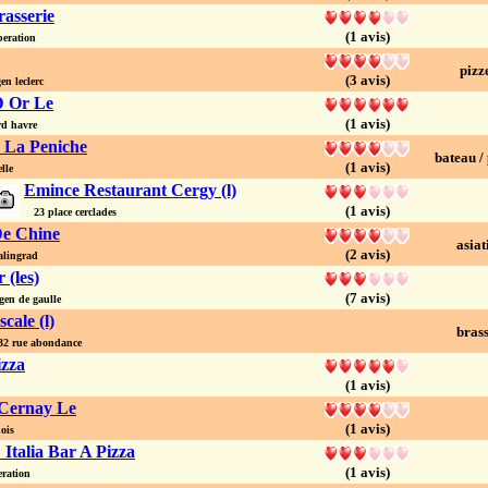
rasserie
(1 avis)
eration
pizz
(3 avis)
n leclerc
D Or Le
(1 avis)
d havre
 La Peniche
bateau /
(1 avis)
lle
Emince Restaurant Cergy (l)
(1 avis)
23 place cerclades
e Chine
asiat
(2 avis)
alingrad
 (les)
(7 avis)
gen de gaulle
scale (l)
brass
 rue abondance
izza
(1 avis)
Cernay Le
(1 avis)
ois
D Italia Bar A Pizza
(1 avis)
eration