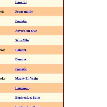
Louvres
ois
Franconville
Pontoise
Auvers Sur Oise
Saint Witz
nais
Domont
Domont
Pontoise
eria
Magny En Vexin
Eaubonne
Enghien Les Bains