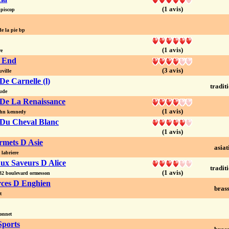
(1 avis)
piscop
e la pie bp
(1 avis)
re
 End
(3 avis)
ville
e Carnelle (l)
tradit
ude
De La Renaissance
(1 avis)
hn kennedy
Du Cheval Blanc
(1 avis)
mets D Asie
asiat
labriere
ux Saveurs D Alice
tradit
(1 avis)
 boulevard ormesson
ces D Enghien
brass
t
onnet
Sports