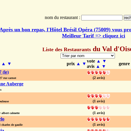
nom du restaurant :
Après un bon repas, l'Hôtel Brésil Opéra (75009) vous pr
Meilleur Tarif => cliquez ici
du Val d'Ois
Liste des Restaurants
vote
▲
▼
m
▲
▼
prix
▲
▼
genre
avis
▲
▼
7 (le)
(2 avis)
 rue carnot
ne Auberge
is
(1 avis)
oulouse
(1 avis)
albert calmette
elo
(1 avis)
charles de gaulle
ia