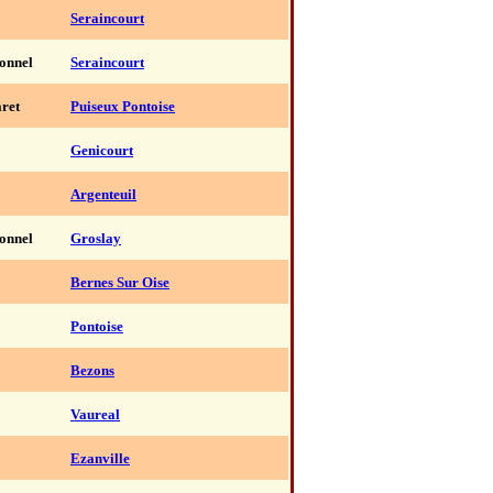
Seraincourt
ionnel
Seraincourt
ret
Puiseux Pontoise
Genicourt
Argenteuil
ionnel
Groslay
Bernes Sur Oise
Pontoise
Bezons
Vaureal
Ezanville