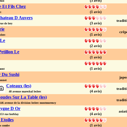
(3 avis)
euil
 Et Fils Chez
(1 avis)
t
hateau D Auvers
tradit
(3 avis)
e de lery
ie
crêp
(1 avis)
clerc
 Le
(2 avis)
etillon Le
(1 avis)
n
(1 avis)
ont
 Du Sushi
japo
onnet
Coteaux (les)
tradit
(4 avis)
48 avenue marechal leclerc
oudes Sur La Table (les)
tradit
6 avenue de la division leclerc montmorency
ygne D Or
asiat
(4 avis)
3 rue herblay
Etoiles
(1 avis)
s combe