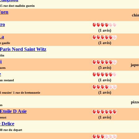
 rue doct mallein guerin
Yuen
chin
tro
(1 avis)
La
(1 avis)
 gaulle
Paris Nord Saint Witz
lin
i
japo
(5 avis)
ures
e
(1 avis)
an rostand
(1 avis)
rousier/ 1 rue de bretonnerie
pizz
es
Etoile D Asie
(1 avis)
ernst
 Delice
 rue du depart