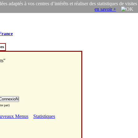
s adaptés à vos centres d’intérêts et réaliser des statistiques de visites
en savoir +
-France
ues
ts"
re part)
uveaux Menus
Statistiques