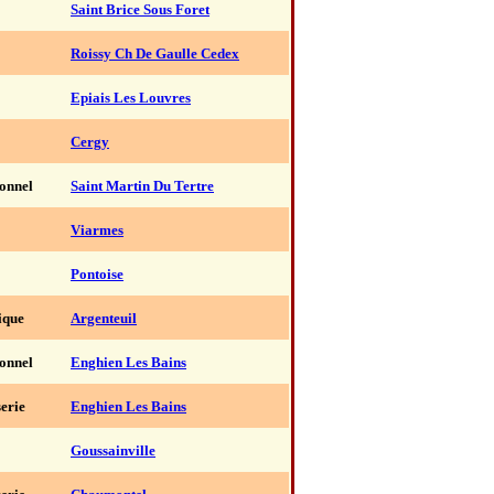
Saint Brice Sous Foret
Roissy Ch De Gaulle Cedex
Epiais Les Louvres
Cergy
ionnel
Saint Martin Du Tertre
Viarmes
Pontoise
ique
Argenteuil
ionnel
Enghien Les Bains
erie
Enghien Les Bains
Goussainville