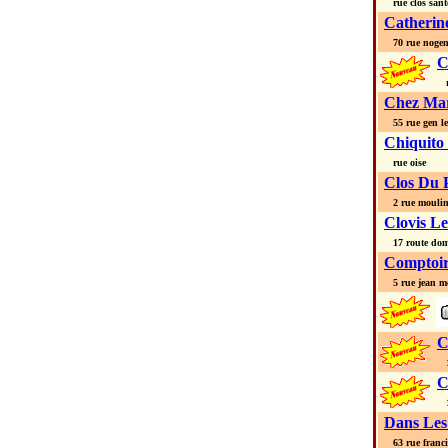
rue clos sant
Catherine
70 rue nogen
C
ru
Chez Mar
55 rue gen le
Chiquito
rue oise
Clos Du P
2 rue mouli
Clovis Le
17 route dom
Comptoir
5 rue jean m
C
14
C
15
Dans Les 
63 rue franci