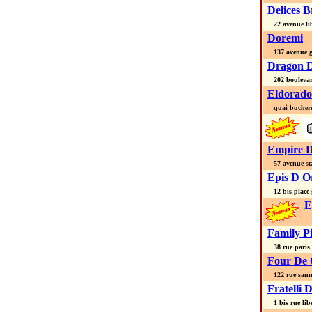
Delices B
22 avenue lib
Doremi
137 avenue ge
Dragon 
202 boulevar
Eldorado
quai buchere
Empire D
57 avenue st
Epis D Or
12 bis place 
E
32
Family P
38 rue paris
Four De 
122 rue sann
Fratelli 
1 bis rue lib