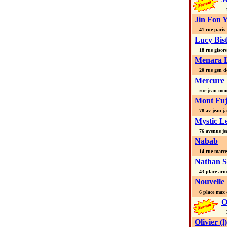
15
Jin Fon 
41 rue paris
Lucy Bis
18 rue gisors
Menara 
20 rue gen de
Mercure 
rue jean mou
Mont Fuj
78 av jean ja
Mystic L
76 avenue je
Nabab
14 rue marcel 
Nathan S
43 place arm
Nouvelle 
6 place max 
O
38
Olivier (l)