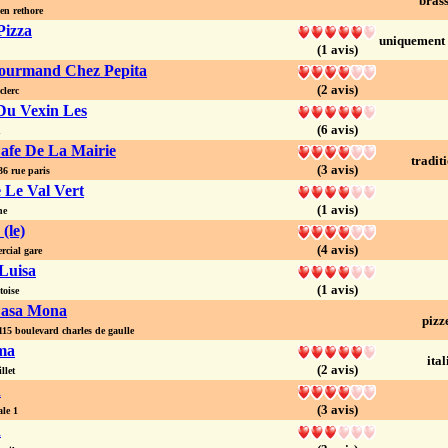
brass
en rethore
Pizza
uniquement 
(1 avis)
Gourmand Chez Pepita
(2 avis)
clerc
Du Vexin Les
(6 avis)
n
afe De La Mairie
tradit
(3 avis)
 rue paris
 Le Val Vert
(1 avis)
ne
(le)
(4 avis)
cial gare
Luisa
(1 avis)
oise
asa Mona
pizz
5 boulevard charles de gaulle
ma
ital
(2 avis)
llet
d
(3 avis)
le 1
d