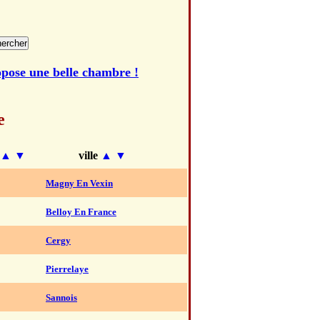
opose une belle chambre !
e
▲
▼
ville
▲
▼
Magny En Vexin
Belloy En France
Cergy
Pierrelaye
Sannois