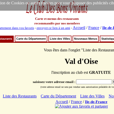
ion de Cookies ou autres traceurs pour vous proposer des publicités ciblée
Carte et menus des restaurants
recommandés par nos membres
Accueil
/
France
/
Ile-de
rtement dans vos favoris
-
envoyer ce lien à un ami
-
staurants
Carte du Département
Liste des Villes
Nouveaux Menus
Statistiq
Vous êtes dans l'onglet "Liste des Restauran
Val d'Oise
l'inscription au club est
GRATUITE
saisissez votre adresse email :
(votre adresse email ne sera pas vendue sans autorisation préalable de vot
Liste des Restaurants
Carte du Département
Liste des Villes
No
Accueil
/
France
/
Ile-de-France