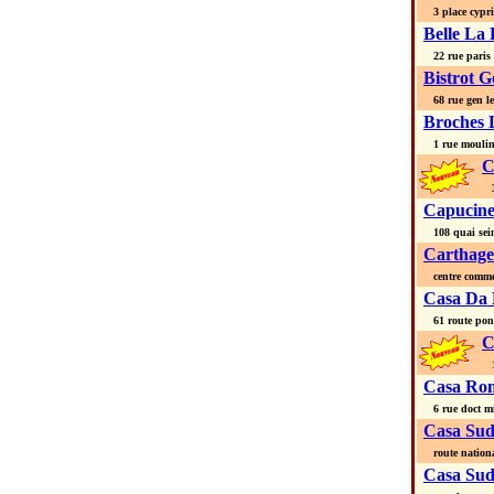
3 place cypri
Belle La 
22 rue paris
Bistrot 
68 rue gen le
Broches 
1 rue mouli
C
36
Capucine
108 quai sei
Carthage 
centre commer
Casa Da 
61 route pont
C
11
Casa Ro
6 rue doct mi
Casa Su
route nationa
Casa Su