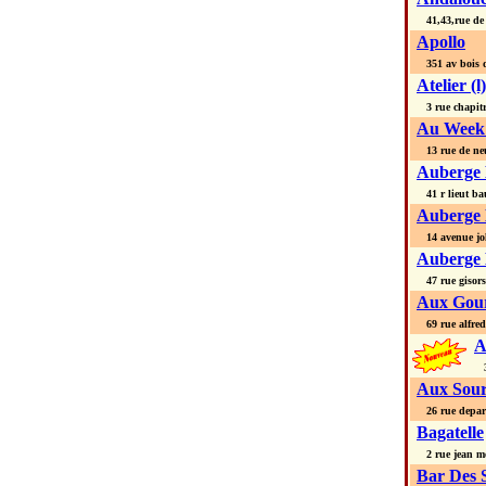
41,43,rue de 
Apollo
351 av bois d
Atelier (l)
3 rue chapit
Au Week
13 rue de neu
Auberge D
41 r lieut ba
Auberge 
14 avenue jo
Auberge 
47 rue gisors
Aux Gour
69 rue alfred 
A
32
Aux Sour
26 rue depar
Bagatelle
2 rue jean m
Bar Des 