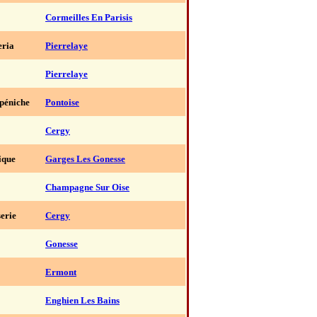
Cormeilles En Parisis
eria
Pierrelaye
Pierrelaye
 péniche
Pontoise
Cergy
ique
Garges Les Gonesse
Champagne Sur Oise
erie
Cergy
Gonesse
Ermont
Enghien Les Bains