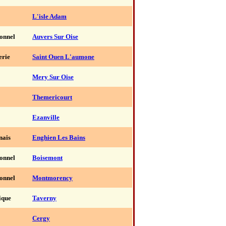
L'isle Adam
ionnel
Auvers Sur Oise
erie
Saint Ouen L'aumone
Mery Sur Oise
Themericourt
Ezanville
nais
Enghien Les Bains
ionnel
Boisemont
ionnel
Montmorency
ique
Taverny
Cergy