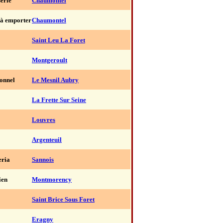
erie
Chaumontel
à emporter
Chaumontel
Saint Leu La Foret
Montgeroult
ionnel
Le Mesnil Aubry
La Frette Sur Seine
Louvres
Argenteuil
eria
Sannois
ien
Montmorency
Saint Brice Sous Foret
Eragny