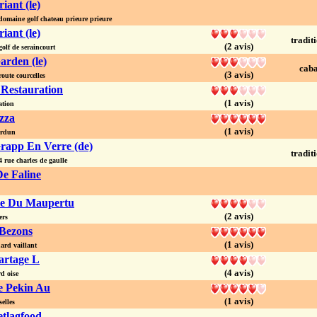
riant (le)
maine golf chateau prieure prieure
riant (le)
tradit
(2 avis)
lf de seraincourt
arden (le)
caba
(3 avis)
ute courcelles
 Restauration
(1 avis)
ation
zza
(1 avis)
erdun
rapp En Verre (de)
tradit
rue charles de gaulle
De Faline
rie Du Maupertu
(2 avis)
ers
 Bezons
(1 avis)
rd vaillant
artage L
(4 avis)
d oise
e Pekin Au
(1 avis)
elles
etlagfood