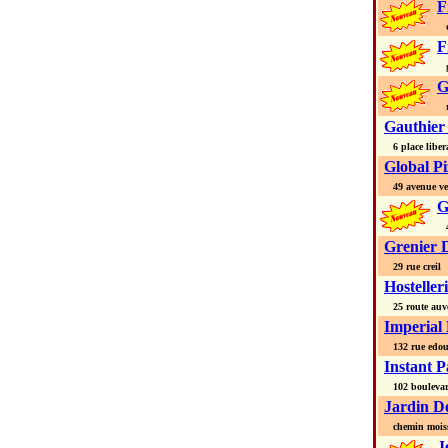
F
do
F
go
G
ro
Gauthier
6 place liber
Global Pi
49 avenue v
G
4 
Grenier 
29 rue creil
Hostelle
25 route auv
Imperial
132 rue edoua
Instant P
102 boulevar
Jardin D
chemin moiss
J