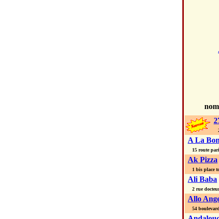
no
2
27
A La Bon
15 route par
Ak Pizza
1 bis place t
Ali Baba
2 rue docteur 
Allo Ang
54 boulevard 
Andalouc