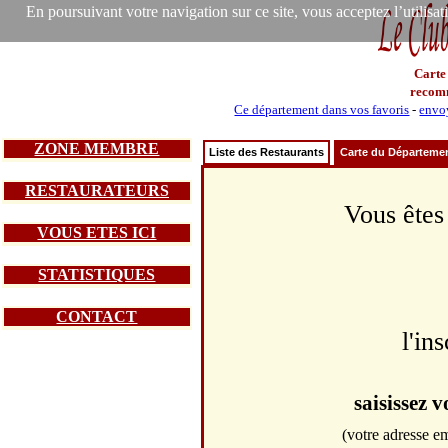
En poursuivant votre navigation sur ce site, vous acceptez l’utilisa
Carte
recom
Ce département dans vos favoris
-
envoy
ZONE MEMBRE
Liste des Restaurants
Carte du Départeme
RESTAURATEURS
Vous êtes
VOUS ETES ICI
STATISTIQUES
CONTACT
l'in
saisissez 
(votre adresse em