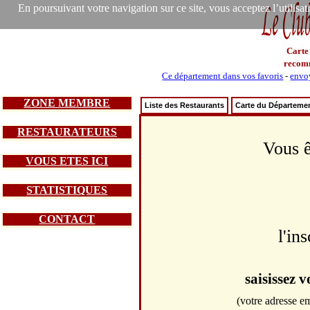
En poursuivant votre navigation sur ce site, vous acceptez l’utilisa
Carte
recom
Ce département dans vos favoris
-
envoy
ZONE MEMBRE
Liste des Restaurants
Carte du Départeme
RESTAURATEURS
Vous ê
VOUS ETES ICI
STATISTIQUES
CONTACT
l'in
saisissez 
(votre adresse em