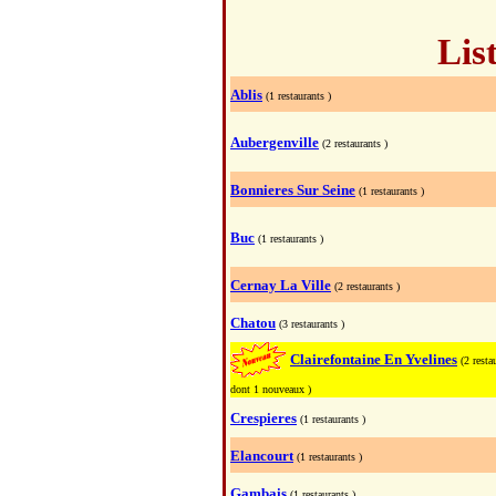
List
Ablis
(1 restaurants )
Aubergenville
(2 restaurants )
Bonnieres Sur Seine
(1 restaurants )
Buc
(1 restaurants )
Cernay La Ville
(2 restaurants )
Chatou
(3 restaurants )
Clairefontaine En Yvelines
(2 resta
dont 1 nouveaux )
Crespieres
(1 restaurants )
Elancourt
(1 restaurants )
Gambais
(1 restaurants )