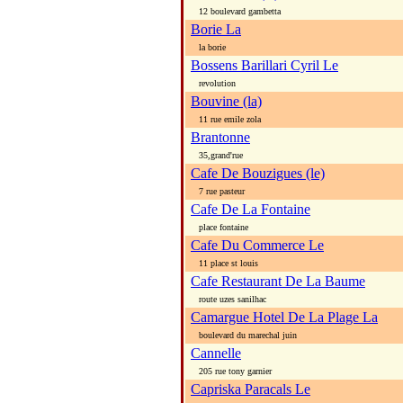
12 boulevard gambetta
Borie La
la borie
Bossens Barillari Cyril Le
revolution
Bouvine (la)
11 rue emile zola
Brantonne
35,grand'rue
Cafe De Bouzigues (le)
7 rue pasteur
Cafe De La Fontaine
place fontaine
Cafe Du Commerce Le
11 place st louis
Cafe Restaurant De La Baume
route uzes sanilhac
Camargue Hotel De La Plage La
boulevard du marechal juin
Cannelle
205 rue tony garnier
Capriska Paracals Le