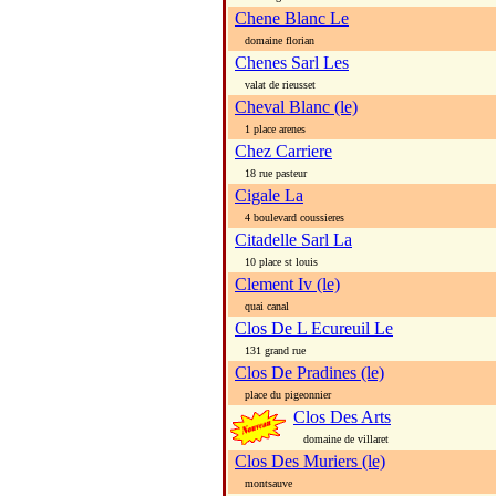
Chene Blanc Le
domaine florian
Chenes Sarl Les
valat de rieusset
Cheval Blanc (le)
1 place arenes
Chez Carriere
18 rue pasteur
Cigale La
4 boulevard coussieres
Citadelle Sarl La
10 place st louis
Clement Iv (le)
quai canal
Clos De L Ecureuil Le
131 grand rue
Clos De Pradines (le)
place du pigeonnier
Clos Des Arts
domaine de villaret
Clos Des Muriers (le)
montsauve