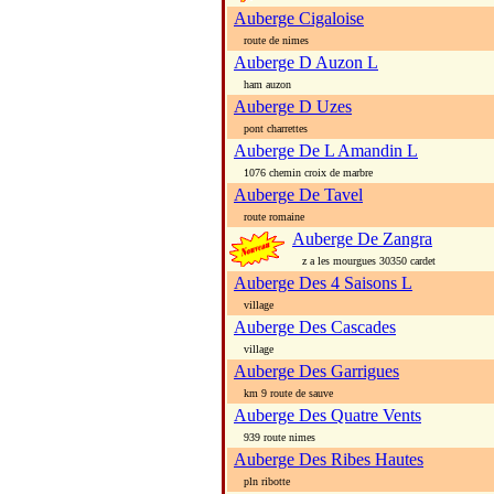
Auberge Cigaloise
route de nimes
Auberge D Auzon L
ham auzon
Auberge D Uzes
pont charrettes
Auberge De L Amandin L
1076 chemin croix de marbre
Auberge De Tavel
route romaine
Auberge De Zangra
z a les mourgues 30350 cardet
Auberge Des 4 Saisons L
village
Auberge Des Cascades
village
Auberge Des Garrigues
km 9 route de sauve
Auberge Des Quatre Vents
939 route nimes
Auberge Des Ribes Hautes
pln ribotte