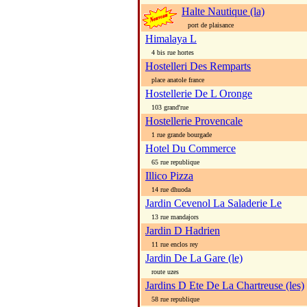
Halte Nautique (la)
port de plaisance
Himalaya L
4 bis rue hortes
Hostelleri Des Remparts
place anatole france
Hostellerie De L Oronge
103 grand'rue
Hostellerie Provencale
1 rue grande bourgade
Hotel Du Commerce
65 rue republique
Illico Pizza
14 rue dhuoda
Jardin Cevenol La Saladerie Le
13 rue mandajors
Jardin D Hadrien
11 rue enclos rey
Jardin De La Gare (le)
route uzes
Jardins D Ete De La Chartreuse (les)
58 rue republique