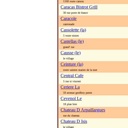
1160 route carnon
Caracas Bistrot Grill
30 rue porte de france
Caracole
cantonade
Cassolette (la)
5 route nimes
Castellas (le)
grand' rue
Causse (le)
le village
Ceinture (la)
route saintes maries de la mer
Central Cafe
5 rue st vincent
Ceriere La
59 avenue geoffroy perret
Cevenol Le
18 plan brie
Chateau D Arpaillargues
rue du chateau
Chateau D Isis
le village