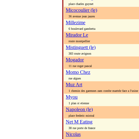
place charles guynet
Micocoulier (le)
36 avenue jean jaures
Millezime
6 boulevard gambetta
Mirador Le
route montpellier
Mistinguett (le)
383 route avignon
Mogador
11 rue roger pascal
Momo Chez
rue algues
Muz Art
1 chemin des garennes zam combe martele face a l'usine
Myou
1 plan st etienne
Napoleon (le)
place frederic mistral
Net M Eating
38 rue porte de france
Nicolas