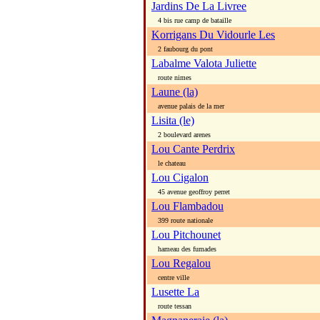
Jardins De La Livree
4 bis rue camp de bataille
Korrigans Du Vidourle Les
2 faubourg du pont
Labalme Valota Juliette
route nimes
Laune (la)
avenue palais de la mer
Lisita (le)
2 boulevard arenes
Lou Cante Perdrix
le chateau
Lou Cigalon
45 avenue geoffroy perret
Lou Flambadou
399 route nationale
Lou Pitchounet
hameau des fumades
Lou Regalou
centre ville
Lusette La
route tessan