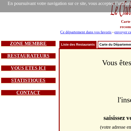
En poursuivant votre navigation sur ce site, vous acceptez l’utilisa
Carte
recom
Ce département dans vos favoris
-
envoyer ce
ZONE MEMBRE
Liste des Restaurants
Carte du Départeme
RESTAURATEURS
Vous êtes
VOUS ETES ICI
STATISTIQUES
CONTACT
l'in
saisissez 
(votre adresse em