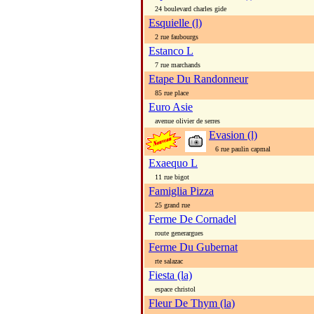
24 boulevard charles gide
Esquielle (l)
2 rue faubourgs
Estanco L
7 rue marchands
Etape Du Randonneur
85 rue place
Euro Asie
avenue olivier de serres
Evasion (l)
6 rue paulin capmal
Exaequo L
11 rue bigot
Famiglia Pizza
25 grand rue
Ferme De Cornadel
route generargues
Ferme Du Gubernat
rte salazac
Fiesta (la)
espace christol
Fleur De Thym (la)