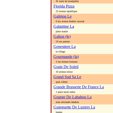
41 route de montpelier
Florida Pizza
23 avenue republique
Gafetou Le
6 bis avenue frederic mistral
Galantine La
place mairie
Galion (le)
24 rue pasteur
Genestiere La
le village
Gourmande (la)
3 rue etienne bonneze
Grain De Soleil
16 avenue ecluse
Grand Sud Sa Le
quai colbert
Grande Brasserie De France La
1 place mont redon
Grange De Labahou La
zone artisanale labahou
Guinguette De Luziers La
luziers