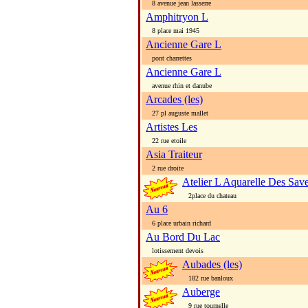
8 avenue jean lasserre
Amphitryon L
8 place mai 1945
Ancienne Gare L
pont charrettes
Ancienne Gare L
avenue rhin et danube
Arcades (les)
27 pl auguste mallet
Artistes Les
22 rue etoile
Asia Traiteur
2 rue droite
Atelier L Aquarelle Des Save
2place du chateau
Au 6
6 place urbain richard
Au Bord Du Lac
lotissement devois
Aubades (les)
182 rue banloux
Auberge
9 rue tournelle