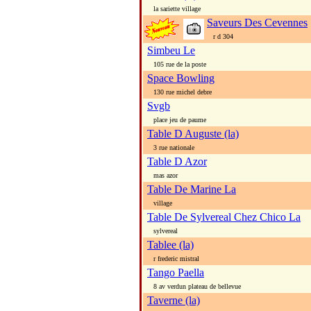
la sariette village
Saveurs Des Cevennes
r d 304
Simbeu Le
105 rue de la poste
Space Bowling
130 rue michel debre
Svgb
place jeu de paume
Table D Auguste (la)
3 rue nationale
Table D Azor
mas azor
Table De Marine La
village
Table De Sylvereal Chez Chico La
sylvereal
Tablee (la)
r frederic mistral
Tango Paella
8 av verdun plateau de bellevue
Taverne (la)