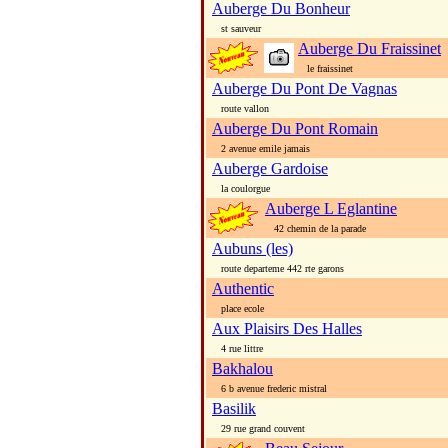
Auberge Du Bonheur
st sauveur
Auberge Du Fraissinet
le fraissinet
Auberge Du Pont De Vagnas
route vallon
Auberge Du Pont Romain
2 avenue emile jamais
Auberge Gardoise
la coulorgue
Auberge L Eglantine
42 chemin de la parade
Aubuns (les)
route departeme 442 rte garons
Authentic
place ecole
Aux Plaisirs Des Halles
4 rue littre
Bakhalou
6 b avenue frederic mistral
Basilik
29 rue grand couvent