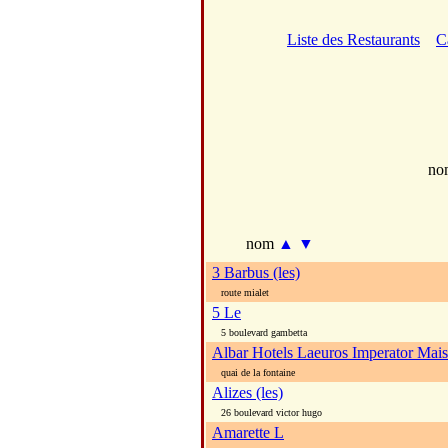
Liste des Restaurants
C
no
nom
▲
▼
3 Barbus (les)
route mialet
5 Le
5 boulevard gambetta
Albar Hotels Laeuros Imperator Mai
quai de la fontaine
Alizes (les)
26 boulevard victor hugo
Amarette L