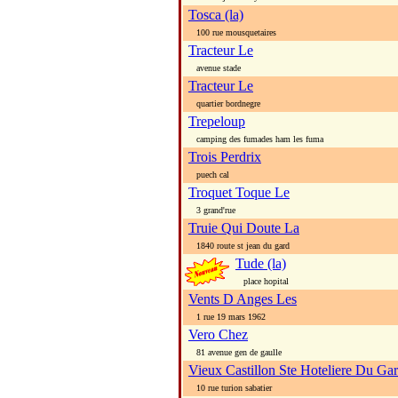
Tosca (la)
100 rue mousquetaires
Tracteur Le
avenue stade
Tracteur Le
quartier bordnegre
Trepeloup
camping des fumades ham les fuma
Trois Perdrix
puech cal
Troquet Toque Le
3 grand'rue
Truie Qui Doute La
1840 route st jean du gard
Tude (la)
place hopital
Vents D Anges Les
1 rue 19 mars 1962
Vero Chez
81 avenue gen de gaulle
Vieux Castillon Ste Hoteliere Du Ga
10 rue turion sabatier