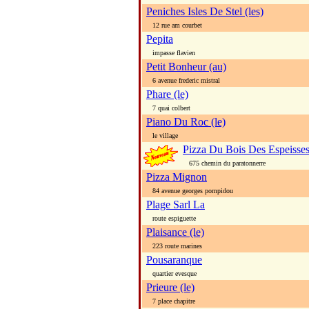
Peniches Isles De Stel (les)
12 rue am courbet
Pepita
impasse flavien
Petit Bonheur (au)
6 avenue frederic mistral
Phare (le)
7 quai colbert
Piano Du Roc (le)
le village
Pizza Du Bois Des Espeisse
675 chemin du paratonnerre
Pizza Mignon
84 avenue georges pompidou
Plage Sarl La
route espiguette
Plaisance (le)
223 route marines
Pousaranque
quartier evesque
Prieure (le)
7 place chapitre