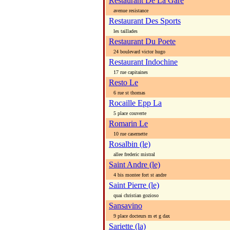
Restaurant De La Gare
avenue resistance
Restaurant Des Sports
les taillades
Restaurant Du Poete
24 boulevard victor hugo
Restaurant Indochine
17 rue capitaines
Resto Le
6 rue st thomas
Rocaille Epp La
5 place couverte
Romarin Le
10 rue casernette
Rosalbin (le)
allee frederic mistral
Saint Andre (le)
4 bis montee fort st andre
Saint Pierre (le)
quai christian gozioso
Sansavino
9 place docteurs m et g dax
Sariette (la)