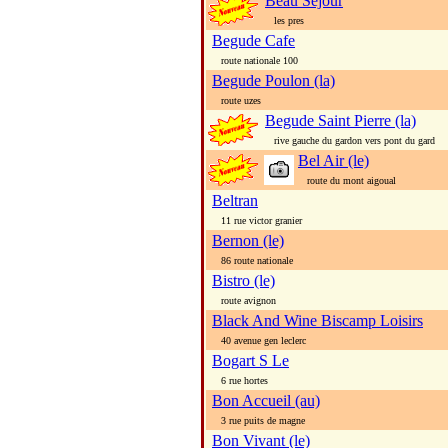
Beau Sejour
les pres
Begude Cafe
route nationale 100
Begude Poulon (la)
route uzes
Begude Saint Pierre (la)
rive gauche du gardon vers pont du gard
Bel Air (le)
route du mont aigoual
Beltran
11 rue victor granier
Bernon (le)
86 route nationale
Bistro (le)
route avignon
Black And Wine Biscamp Loisirs
40 avenue gen leclerc
Bogart S Le
6 rue hortes
Bon Accueil (au)
3 rue puits de magne
Bon Vivant (le)