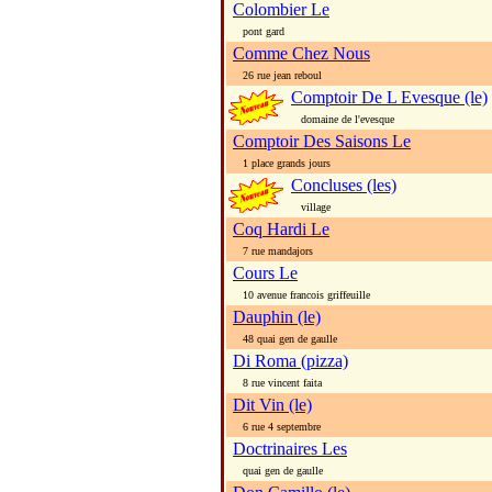
Colombier Le
pont gard
Comme Chez Nous
26 rue jean reboul
Comptoir De L Evesque (le)
domaine de l'evesque
Comptoir Des Saisons Le
1 place grands jours
Concluses (les)
village
Coq Hardi Le
7 rue mandajors
Cours Le
10 avenue francois griffeuille
Dauphin (le)
48 quai gen de gaulle
Di Roma (pizza)
8 rue vincent faita
Dit Vin (le)
6 rue 4 septembre
Doctrinaires Les
quai gen de gaulle