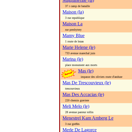
Magnaneraie (la)
37 r camp de bataille
Maison (la)
3 rue republique
Maison La
rue presbytery
Mamy Blue
1 route de lezan
Marie Helene (le)
733 avenue marechal juin
Marina (le)
place monument aux morts
Mas (le)
impasse des oliviers route d'anduze
Mas De Trescouvieux (le)
trescouvieux
Mas Des Accacias (le)
220 chemin graviere
Meli Melo (le)
28 avenue pasteur rollin
Menestrel Kam Amberg Le
3 rue greffes
Merle De Lagorce