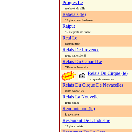
Progres Le
rue hotel de ville
Rabelais (le)
13 place henri barbusse
Rajput
15 rue porte de france
Real Le
chemin neuf
Relais De Provence
route nationale 86
Relais Du Canard Le
740 route beaucaire
Relais Du Cirque (le)
cirque de navacelles
Relais Du Cirque De Navacelles
route navacelles
Relais La Nouvelle
route nimes
Repountchou (le)
la tavernole
Restaurant De L Industrie
13 place mairie