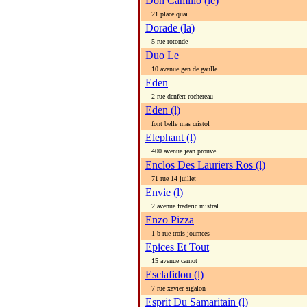
Don Camillo (le)
21 place quai
Dorade (la)
5 rue rotonde
Duo Le
10 avenue gen de gaulle
Eden
2 rue denfert rochereau
Eden (l)
font belle mas cristol
Elephant (l)
400 avenue jean prouve
Enclos Des Lauriers Ros (l)
71 rue 14 juillet
Envie (l)
2 avenue frederic mistral
Enzo Pizza
1 b rue trois journees
Epices Et Tout
15 avenue carnot
Esclafidou (l)
7 rue xavier sigalon
Esprit Du Samaritain (l)