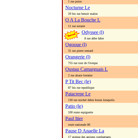
1 rue poise
Nocturne Le
29 bis rue benoit malon
O A La Bouche L
11 rue notarie
Odyssee (l)
8 rue abbe fabre
Ogooue (l)
31 rue pierre semard
Orangerie (l)
755 rue tour de l'eveque
Oustau Camarguais L
2 rue alsace lorraine
P Tit Bec (le)
87 bis rue republique
Patacrepe Le
130 rue michel debre forum kinepolis
Patio (le)
100 route espiguette
Paul Itier
route nationale 86
Pause D Anaelle La
17 avenue des anciens combattants